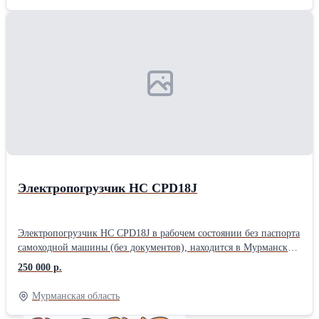
задач. В каталоге представлены уборочно-погрузочные,
подметальные и снегоуборочные машины, а также компактные
модели на базе МТЗ-320. Надёжные, функциональные и удобные
в обслуживании - они готовы к ежедневной интенсивной
работе. Расскажите нам о своих задачах - поможем подобрать
подходящую модель и комплектацию.
Электропогрузчик НC CPD18J
Электропогрузчик НC CPD18J в рабочем состоянии без паспорта
самоходной машины (без документов), находится в Мурманской
области г. Кировск. Электропогрузчик НC CPD18J в рабочем
250 000 р.
состоянии без паспорта самоходной машины (без документов),
находится в Мурманской области г. Кировск.
Мурманская область