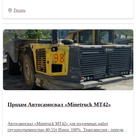
БДП-6х4МТМ БДП-8х4МТ БДП-8х4МТМ БДН-2,4х2 БДП-3,2х2
БДП-4х2 БДП-6х2 БДП-8х2
Рязань
Продам Автосамосвал «Minetruck MT42»
Автосамосвал «Minetruck MT42» для подземных работ
грузоподъемностью 40-55т Износ 100%. Трансмиссия - передний
и задний мосты имеют высокий износ шин, уплотнений,