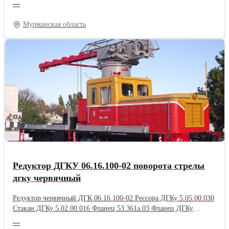
—
посадочных мест подшипников, присутствует утечка масла,
требуется капитальный ремонт; Рама – критический износ,
Мурманская область
требуется замена; ГМП - значительный износ требуется ремонт.
Редуктор ДГКУ 06.16.100-02 поворота стрелы
дгку червячный
Редуктор червячный ДГК 06.16.100-02 Рессора ДГКу 5.05.00.030
Стакан ДГКу 5.02.00.016 Фланец 53.361а.03 Фланец ДГКу
5.02.00.011 Фланец ДГКу 5.34.01.005 Хвостовик 0196.5041.03 А
—
Цилиндр ДГКу 5.15.10.100 Цилиндр реверса ДГКу 5.24.04.200