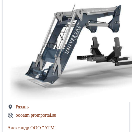
Рязань
oooatm.promportal.su
Александр ООО "АТМ"