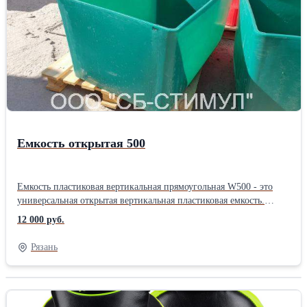
Отличительной особенностью песочницы является
использование специального упрочненного и
морозоустойчивого материала, ориентированного на российские
условия применения. Основные характеристики: Габариты
элемента песочницы: 126х26х30см Масса элемента: 4кг, Товар
сертифицирован.Тип: Песочница Размещение: В помещении/на
улице Материал: Пластик
Емкость открытая 500
Емкость пластиковая вертикальная прямоугольная W500 - это
универсальная открытая вертикальная пластиковая емкость.
Емкость изготовлена из высококачественного первичного
12 000 руб.
пищевого УФ-стабилизированного полиэтилена. Верхний
бортик имеет усиление, возможна установка металлического
Рязань
каркаса (для использования в качестве мусорного контейнера.
Габаритные размеры: Длина: 1250мм Ширина: 850мм
Высота: 610мм Крышка: не предусмотрена Емкость
изготавливается из пищевого полиэтилена, возможно