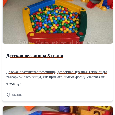
отведения очищенной воды Самотечный/принудительный Тип
локального очистного сооружения Стандарт Высота1200; Ширин
800; Длина 1200 мм Максимальная производительность 600Вид
септика: Трехкамерный Способ очистки: Биологический
Расположение: Вертикальное Способ отведения очищенной
воды: Принудительный Материал: Полиэтилен низкого давления
(ПНД) Производительность: 0. 6 куб.м/сут
Детская песочница 5 грани
Детская пластиковая песочница, разборная. цветная Такие виды
разборной песочницы, как привило, имеют форму квадрата или
многоугольника. Все виды разборной песочницы разбирается на
9 250 руб.
блоки, которые надежно огораживают сухой бассейн. Эти блоки
имеют массу до нескольких килограммов, но это не помешает
Рязань
малышу самостоятельно собрать разборную песочницу.
Самостоятельная сборка песочницы доставляет малышам немало
радости. Блоки песочницы разноцветные, их можно заполнять
водой. Отличительной особенностью песочницы является