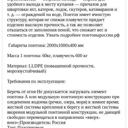
удобного выхода к месту купания — причалов для
швартовки яхт, катеров, лодок, скутеров, катамаранов и
т. д. — ограждений на воде, Понтон имеет ячеистую
структуру, которая не снижая плавучести придает
изделию высокую прочность, а так же позволяет
отказаться от заполнения пеной, что снижает вес и
стоимость изделия. Узнать подробнее понтоныроссии.рф
Габариты понтона: 2000х1000х400 мм
Масса 1 понтона: 60кг, плавучесть 600 кг
Материал: LLDPE (повышенной прочности,
морозоустойчивый)
Требования по эксплуатации:
Беречь от огня Не допускается: нагружать элемент
понтона А или модульную понтонную конструкцию при
оледенении водоема (речки, озера, моря) в зимнее время;
жесткой системы крепления к берегу и жесткой системы
якорения модульной понтонной конструкции, не дающей
свободно перемещаться в направлении «вверх-
вниз»;Производитель: Россия
Тип: Пластиковые