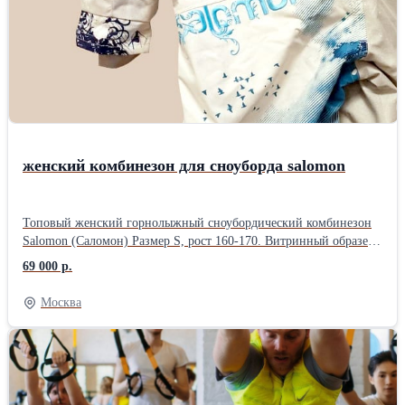
женский комбинезон для сноуборда salomon
Топовый женский горнолыжный сноубордический комбинезон
Salomon (Саломон) Размер S, рост 160-170. Витринный образец
❤️[Нажмите] на сердечко, чтобы добавить это объявление в
69 000 р.
избранное и быть всегда в курсе о появлении других размеров, о
новинках или об изменении цен Комбинезон Новый , доставка
Москва
4-5 недель ,нет, не быстрее. Это ОЧЕНЬ редкий комбинезон, не
очередной товар для нубов и покупателей эконом сегмента,
категории "выбрать между тем и вот этим", у него до сих пор
нет аналогов вообще. Таких классных вещей в среднем бюджете
современный маркет просто больше не производит, и уже
никогда не будет. Других размеров нет, и не будет. Это штучные