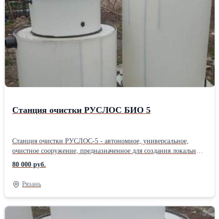
«дыхательным клапаном». Диаметр горловины составляет: 300
мм для моделей ЭВЛ-200, ЭВЛ-300, ЭВЛ —500, ЭВЛ —750, ЭВЛ
— 1000; и 400 мм для моделей ЭВЛ — 2000, ЭВЛ — 3000, ЭВЛ
— 5000. Изделия не изменяет физические и химических
свойства хранящихся в них веществ. Габариты — (ВхД мм) 1210
х1170, цвет — синий, Горловина Д 300 ммПроизводитель:
Россия под плотность до: До 1.5 г/см³ см³ Длина: 1140 см
Ширина: 1140 см Высота: 1245 см
Станция очистки РУСЛОС БИО 5
Станция очистки РУСЛОС-5 - автономное, универсальное,
очистное сооружение, предназначенное для создания локальных
канализационных систем на загородных участках и коттеджных
80 000 руб.
поселках Простая цилиндрическая конструкция станции, в
отличие от прямоугольной, придает ей высокую жесткость и
Рязань
прочность,благодаря чему давление грунта распределяется
равномерно по всей плоскости стенок; Характеристики Способ
очистки Биологический Количество обслуживающих человек 5