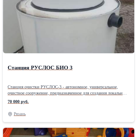
Гарантийный срок 12 месяцев Степень очистки 98 Способ
отведения очищенной воды Самотечный/принудительный Тип
локального очистного сооружения Стандарт Высота 1500;
Ширина 800; Длина1200 мм Максимальная производительность
1000Способ очистки: Биологический Расположение:
Вертикальное Способ отведения очищенной воды: Самотечный/
принудительный Материал: Полиэтилен низкого давления
(ПНД) Производительность: 1 куб.м/сут
Станция РУСЛОС БИО 3
Станция очистки РУСЛОС-3 - автономное, универсальное,
очистное сооружение, предназначенное для создания локальных
канализационных систем на загородных участках и коттеджных
70 000 руб.
поселках Простая цилиндрическая конструкция станции, в
отличие от прямоугольной, придает ей высокую жесткость и
Рязань
прочность,благодаря чему давление грунта распределяется
равномерно по всей плоскости стенок; Характеристики Способ
очистки Биологический Количество обслуживающих человек 3
Гарантийный срок 12 месяцев Степень очистки 98 Способ