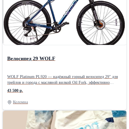
Велосипед 29 WOLF
WOLF Platinum PL920 — надёжный горный велосипед 29" для
трейлов и города с масляной вилкой Oil Fork, эффективно
гасящей вибрации на неровностях. Оснащён современным
43 500 р.
группсетом Shimano CUES для чёткого переключения передач в
любых условиях и колёсами 29" для высокой проходимости и
Коломна
стабильности. Прочная рама с эргономичной геометрией
обеспечивает комфорт и контроль для тренировок или отдыха.
Стильный дизайн и качественная сборка делают его идеальным
выбором для активных райдеров.