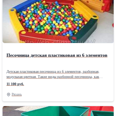
использование специального упрочненного и
морозоустойчивого материала, ориентированного на российские
условия применения. Основные характеристики: Габариты
элемента песочницы: 126х26х30см Масса 1 элемента:
4кг,Производитель: Россия Тип: Песочница Размещение: В
помещении/на улице Материал: Пластик Минимальный возраст
ребенка: 1 лет
Песочница детская пластиковая из 6 элементов
Детская пластиковая песочница из 6 элементов, разборная,
модульная цветная. Такие виды разборной песочницы, как
привило, имеют форму квадрата или многоугольника. Все виды
11 100 руб.
разборной песочницы разбирается на блоки, которые надежно
огораживают сухой бассейн. Эти блоки имеют массу до
Рязань
нескольких килограммов, но это не помешает малышу
самостоятельно собрать разборную песочницу. Самостоятельная
сборка песочницы доставляет малышам немало радости. Блоки
песочницы разноцветные, их можно заполнять водой.