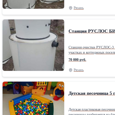
Гарантийный срок 12 месяцев Степень очистки 98 Способ отведения очищенной воды Самотечный/принудительный Тип локального очистного сооружения Ста
Высота 1500; Ширина 800; Длина1200 мм Максимальная производительность 1000Способ очистки: Биологически
Рязань
очищенной воды: Самотечный
Станция РУСЛОС БИ
Станция очистки РУСЛОС-3 -
участках и коттеджных посел
давление грунта распределяется равн
70 000 руб.
Гарантийный срок 12 месяцев Степень очистки 98 Способ отведения очищенной воды Самотечный/принудительный Тип локального очистного сооружения Ста
Высота1200; Ширин 800; Длина 1200 мм Максимальная производительность 600Вид септика: Трехкамерный Способ очис
Рязань
Способ отведения очищенной
Детская песочница 5 
Детская пластиковая песочни
песочницы разбирается на бл