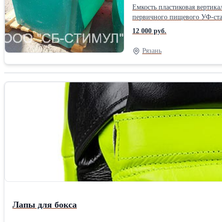
Емкость пластиковая вертика
первичного пищевого УФ-стаб
мусорного контейнера. Габаритные размеры: Дли
12 000 руб.
полиэтилена, возможно использов
1.Контейнер для мусора (возможно оснащение колесами,
Рязань
рыбы, разведения малька. 4.Мини-купель (заглубляемая в грунт, и устанавливаемая на поверхность). 5.Возвратная тара в пищевой промышленности (допускается контакт с
пищевыми продуктами). 6.Уличный горшок для крупногабаритных растений. В стандартном исполнении пластиковая емкость изготавливается синего, черного или белого
цвета. Возможно изготовлени
Лапы для бокса