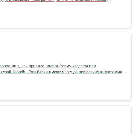
м немало радости. Блоки песочницы разноцветные, их можно
очненного и морозоустойчивого материала, ориентированного на
 песочницы, как привило, имеют форму квадрата или
 сухой бассейн. Эти блоки имеют массу до нескольких килограммов,
есочницы доставляет малышам немало радости. Блоки песочницы
ование специального упрочненного и морозоустойчивого материала,
песочницы: 126х26х30см Масса элемента: 4кг, Товар