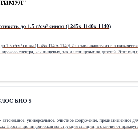
-СТИМУЛ"
тность до 1.5 г/см³ синяя (1245х 1140х 1140)
зготавливаются из высококачественного полиэтилена или полипропилена, Емкости пластиковые
широкого спектра, как пищевых, так и непищевых жидкостей. Этот вид 
илиндрические емкости отличаются современным, эргономичным дизайн
аметр горловины составляет: 300 мм для моделей ЭВЛ-200, ЭВЛ-300, 
не изменяет физические и химических свойства хранящихся в них веществ. Габариты — (ВхД мм) 121
тель: Россия под плотность до: До 1.5 г/см³ см³ Длина: 1140 см Ширина
УСЛОС БИО 5
 автономное, универсальное, очистное сооружение, предназначенное дл
ках Простая цилиндрическая конструкция станции, в отличие от прямоуг
омерно по всей плоскости стенок; Характеристики Способ очистки Биологический Количество о