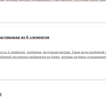
орную песочницу. Самостоятельная сборка песочницы доставляет малыша
ной особенностью песочницы является использование специального упр
песочницы: 126х26х30см Масса 1 элемента: 4кг,Производитель: Россия Тип: Песочница
 улице Материал: Пластик Минимальный возраст ребенка: 1 лет
астиковая из 6 элементов
ца из 6 элементов, разборная, модульная цветная. Такие виды разборной
зборной песочницы разбирается на блоки, которые надежно огораживают
амостоятельно собрать разборную песочницу. Самостоятельная сборка п
лнять водой. Отличительной особенностью песочницы является использ
кие условия применения. Основные характеристики: Габариты элемента 
ица Размещение: В помещении/на улице Материал: Пластик
0