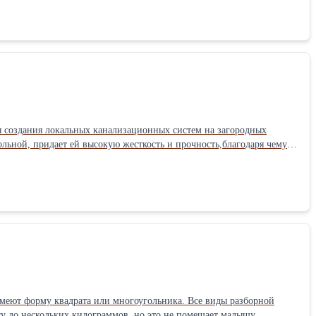
одительность: 1 куб.м/сут
я создания локальных канализационных систем на загородных
ольной, придает ей высокую жесткость и прочность,благодаря чему
бслуживающих человек 3
роизводительность: 0. 6 куб.м/сут
имеют форму квадрата или многоугольника. Все виды разборной
су до нескольких килограммов, но это не помешает малышу