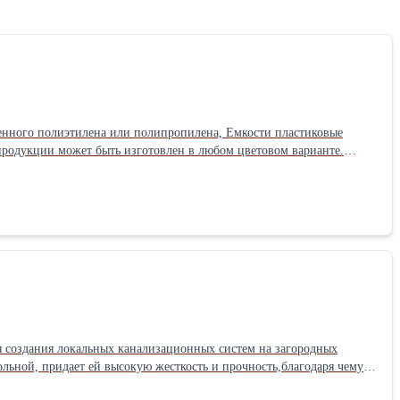
продукции может быть изготовлен в любом цветовом варианте.
ом. Емкости пластиковые комплектуются специальной крышкой с
ЭВЛ —500, ЭВЛ —750, ЭВЛ — 1000; и 400 мм для моделей ЭВЛ —
0 х1170, цвет — синий,
: 1140 см Высота: 1245 см
я создания локальных канализационных систем на загородных
ольной, придает ей высокую жесткость и прочность,благодаря чему
бслуживающих человек 5