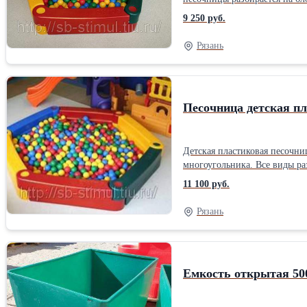
самостоятельно собрать разб
9 250 руб.
заполнять водой. Отличитель
российские условия применения. Основные характеристики: Габариты элемента 
Рязань
Размещение: В помещении/на
Песочница детская пл
Детская пластиковая песочни
многоугольника. Все виды ра
но это не помешает малышу с
11 100 руб.
разноцветные, их можно запо
ориентированного на российс
Рязань
сертифицирован.Тип: Песочн
Емкость открытая 50