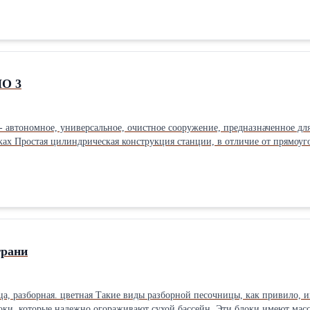
ндарт
й Расположение: Вертикальное Способ отведения
/принудительный Материал: Полиэтилен низкого давления (ПНД) Произв
О 3
 автономное, универсальное, очистное сооружение, предназначенное дл
ках Простая цилиндрическая конструкция станции, в отличие от прямоуг
омерно по всей плоскости стенок; Характеристики Способ очистки Биологический Количество о
ндарт
тки: Биологический Расположение: Вертикальное
 воды: Принудительный Материал: Полиэтилен низкого давления (ПНД) П
грани
ца, разборная. цветная Такие виды разборной песочницы, как привило, 
оки, которые надежно огораживают сухой бассейн. Эти блоки имеют мас