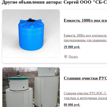
Другие объявления автора: Сергей ООО "СБ
Емкость 1000л под пло
Емкость 1000л под плотность до 1.5 г/см³ синяя (1245х 1140х 1140) И
предназначены для хранения 
Вертикальные пластиковые ц
29 000 руб.
«дыхательным клапаном». Ди
2000, ЭВЛ — 3000, ЭВЛ — 5000. Изделия 
Рязань
Горловина Д 300 ммПроизводи
Станция очистки Р
Станция очистки РУСЛОС-5 -
участках и коттеджных посел
давление грунта распределяется равн
80 000 руб.