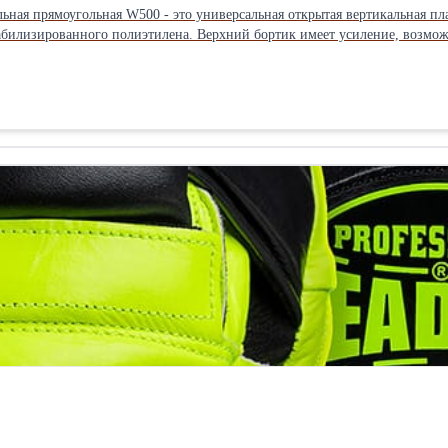
льная прямоугольная W500 - это универсальная открытая вертикальная пл
илизированного полиэтилена. Верхний бортик имеет усиление, возможна
на: 1250мм Ширина: 850мм Высота: 610мм Крышка: не предусмотрена Емкость изготавливается из пищевого
ание в пищевой промышленности в качестве возвратной тары, контейнеров для хран
 и усиление верхнего бортика). 2.Открытая емкость для сбора дождевой воды. 3.Емкость для овощей, засолки
е пластиковых контейнеров любого цвета под заказ.Производитель: Росс