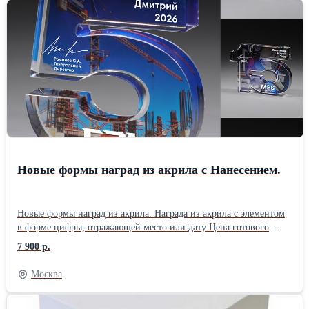
plastsyre62@rambler.ru
Новые формы наград из акрила с Нанесением.
Новые формы наград из акрила. Награда из акрила с элементом
в форме цифры, отражающей место или дату Цена готового
изделия с нанесением. Высота наград 150мм. Тираж Стоимость
7 900 р.
от 1 до 5шт. 7 900 руб. от 6 до 24шт. 7 700 руб. от 25 до 50шт. 7
200 руб. Срок изготовления от 5 дней. Оплата безнал, работаем
Москва
без НДС.