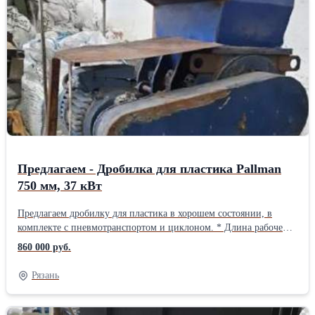
Сырье Андрей 8-953-749-94-18 8-900-971-06-19
zlyden62@rambler.ru plastsyre62@rambler.ruВид оборудования:
Дробилки
Предлагаем - Дробилка для пластика Pallman
750 мм, 37 кВт
Предлагаем дробилку для пластика в хорошем состоянии, в
комплекте с пневмотранспортом и циклоном. * Длина рабочей
части вала 750 мм. * Ножей на роторе 3 ряда по 3 ножа. * На
860 000 руб.
корпусе 2 ряда по 3 ножа. * Загрузочное окно 750*500 мм. *
Косой рез, подходит для пленки. * 2 комплекта ножей. *
Рязань
Производительность на твердых пластиках 300-450 кг/час. *
Двигатель 37 кВт. * Габариты дробилки: Д*Ш*В –
1500*1350*2500 мм. * Вес 1500 кг. Можно подключить и