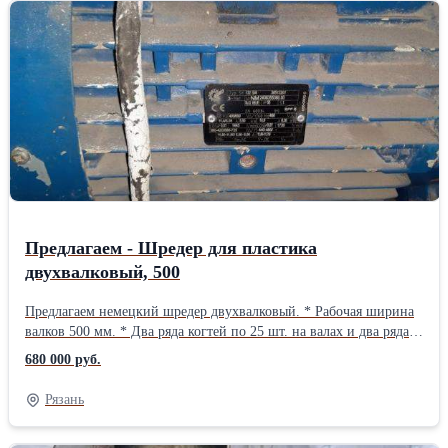
Предлагаем - Шредер для пластика
двухвалковый, 500
Предлагаем немецкий шредер двухвалковый. * Рабочая ширина
валков 500 мм. * Два ряда когтей по 25 шт. на валах и два ряда
ответных на корпусе. В хорошем состоянии. Оборудование
680 000 руб.
своевременно обслуживалось. Все узлы и агрегаты заводские, в
том числе шкаф управления. Оборудование подключено и готово
Рязань
к работе. Возможна продажа с НДС Контакты - ООО Пласт
Сырье Андрей 8-953-749-94-18 8-900-971-06-19