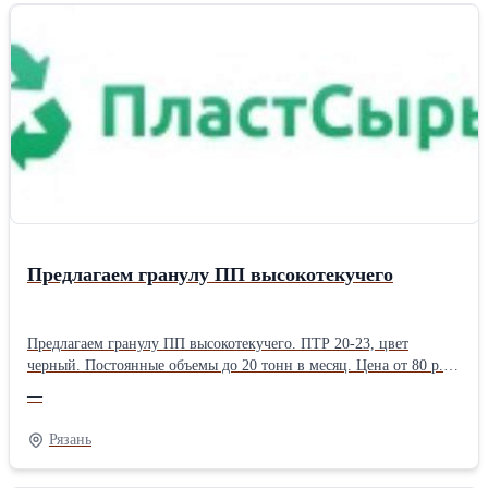
Предлагаем гранулу ПП высокотекучего
Предлагаем гранулу ПП высокотекучего. ПТР 20-23, цвет
черный. Постоянные объемы до 20 тонн в месяц. Цена от 80 р.
ООО Пласт Сырье 89537499418 Андрей zlyden62@rambler.ru
—
plastsyre.ru plastsyre62@rambler.ru
Рязань