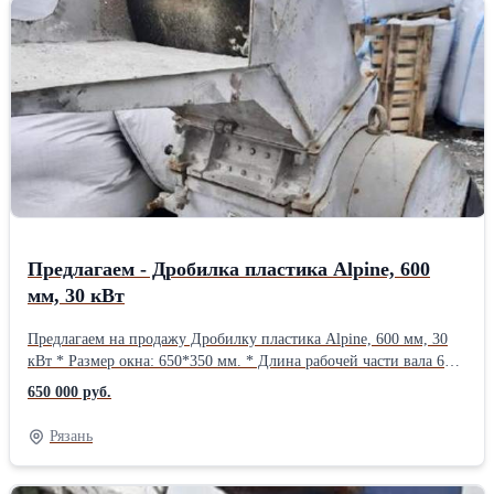
zlyden62@rambler.ru plastsyre62@rambler.ruВид оборудования:
Шредеры
Предлагаем - Дробилка пластика Alpine, 600
мм, 30 кВт
Предлагаем на продажу Дробилку пластика Alpine, 600 мм, 30
кВт * Размер окна: 650*350 мм. * Длина рабочей части вала 660
мм, на валу 4 постели по 3 ножа, косой срез. * На корпусе 4
650 000 руб.
постели по 2 ответных ножа. * Комплект запасных ножей. *
Двигатель 30 кВт, масса 1650 кг. * Шкаф управления с плавным
Рязань
пуском и контролем перегрузки. * Бункер под пневмотранспорт.
* Габариты дробилки: 1700*1200*1900 мм. Возможно
подключение, возможна продажа с НДС Контакты - ООО Пласт