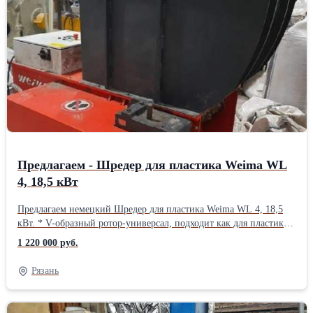
проверить. Возможна продажа с НДС Контакты - ООО Пласт
Сырье Андрей 8-953-749-94-18 8-900-971-06-19
zlyden62@rambler.ru plastsyre62@rambler.ruВид оборудования:
Дробилки
Предлагаем - Шредер для пластика Weima WL
4, 18,5 кВт
Предлагаем немецкий Шредер для пластика Weima WL 4, 18,5
кВт. * V-образный ротор-универсал, подходит как для пластика,
так и для дерева. * Ширина рабочей части вала 600 мм, 28
1 220 000 руб.
ножей на валу, один ответный нож. Гидроприжим материала, с
контролем нагрузки. * Размеры горловины внутри –
Рязань
1000*600*1000 мм. * Масса 1300 кг. В хорошем состоянии.
Оборудование своевременно обслуживалось. Все узлы и
агрегаты заводские. Наработка 3112 мч. Подключен, можно