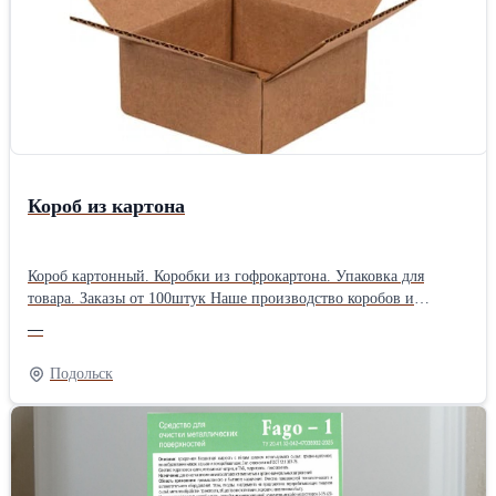
Короб из картона
Короб картонный. Коробки из гофрокартона. Упаковка для
товара. Заказы от 100штук Наше производство коробов и
гофрокартона находится в МО, г.Подольске. Качественно и в
—
срок изготовим для вас четырехклапанные гофрокороба любых
размеров оптом; -самосборную гофротару на заказ; -картонную
Подольск
упаковку сложной высечки по вашему индивидуальному заказу;
-крупногабаритную тару, в т.ч. и усиленных конструкций;
-упаковку под пиццу или пироги; -сопутствующие изделия
(уголки, вкладыши, перегородки); -гофроящики из
пятислойного картона; Минимальный заказ коробов по Вашим