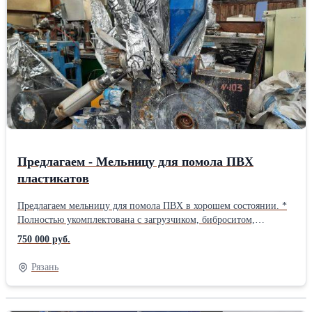
проверить в работе. Возможна продажа с НДС Контакты - ООО
Пласт Сырье Андрей 8-953-749-94-18 8-900-971-06-19
zlyden62@rambler.ru plastsyre62@rambler.ruВид оборудования:
Шредеры
Предлагаем - Мельницу для помола ПВХ
пластикатов
Предлагаем мельницу для помола ПВХ в хорошем состоянии. *
Полностью укомплектована с загрузчиком, биброситом,
циклоном и пылеуловителем. * Диаметр ротора 500 мм. *
750 000 руб.
Производительность 100-150 кг/час. * Двигатель 45 кВт,
плавный пуск. * Шкаф управления. В данный момент
Рязань
оборудование на консервации, можно собрать и подключить.
Возможна продажа с НДС Контакты - ООО Пласт Сырье Андрей
8-953-749-94-18 8-900-971-06-19 zlyden62@rambler.ru