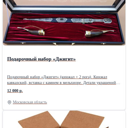
Подарочный набор «Джигит»
Подарочный набор «Джигит» (кинжал + 2 рога). Кинжал
кавказский, вставка с камнем в мельхиоре. Детали украшений
выполнены из мельхиора. Ножны изготавливаются в ручную из
12 000 р.
дерева и обтягиваются кожей. Футляр деревянный, с укладкой из
красного бархата, крышка из прозрачного стекла. Рога
Московская область
сувенирные КРС.