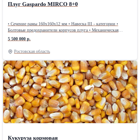
телефону или в магазине.
Плуг Gaspardo MIRCO 8+0
• Сечение рамы 160х160x12 мм • Навеска III - категории •
Болтовые предохранители корпусов плуга • Механическая
регулировка настройки положнения первого корпуса •
5 500 000 р.
Механическая регулировка глубины обработки • Клиренс 87 см •
Стояночная нога • Транспортное и оборотное колесо 500/45-22,5
Ростовская область
с анти-шоковым азотным подрессориванием • Перьевой отвал
для работы на глубину 20-38 см.
Кукуруза кормовая