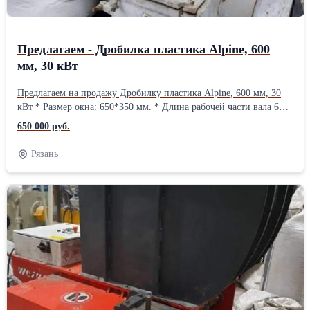
Предлагаем - Дробилка пластика Alpine, 600
мм, 30 кВт
Предлагаем на продажу Дробилку пластика Alpine, 600 мм, 30
кВт * Размер окна: 650*350 мм. * Длина рабочей части вала 660
мм, на валу 4 постели по 3 ножа, косой срез. * На корпусе 4
650 000 руб.
постели по 2 ответных ножа. * Комплект запасных ножей. *
Двигатель 30 кВт, масса 1650 кг. * Шкаф управления с плавным
Рязань
пуском и контролем перегрузки. * Бункер под пневмотранспорт.
* Габариты дробилки: 1700*1200*1900 мм. Возможно
подключение, возможна продажа с НДС Контакты - ООО Пласт
Сырье Андрей 8-953-749-94-18 8-900-971-06-19
zlyden62@rambler.ru plastsyre62@rambler.ruВид оборудования:
Дробилки