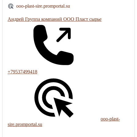
ooo-plast-sire.promportal.su
Андрей Группа компаний ООО Пласт сырье
+79537499418
ooo-plast-
sire.promportal.su