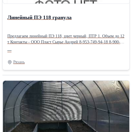
Линейный ПЭ 118 гранула
Предлагаем линейный ПЭ 118, цвет черный, ПТР 1. Объем до 12
т Контакты - ООО Пласт Сырье Андрей 8-953-749-94-18 8-900-
971-06-19 zlyden62@rambler.ru
—
plastsyre62@rambler.ruПроизводитель: Собственное
производство
Рязань