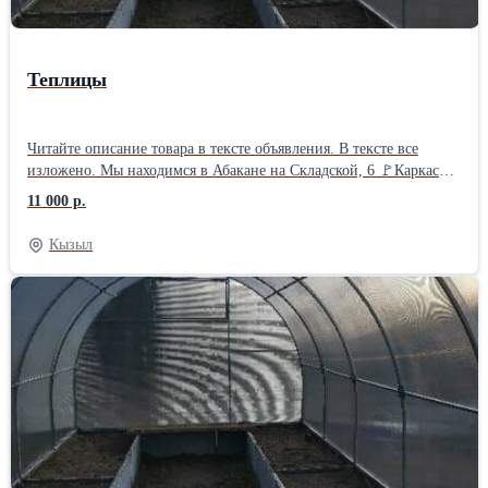
Теплицы
Читайте описание товара в тексте объявления. В тексте все
изложено. Мы находимся в Абакане на Складской, 6 🚩Каркас
теплицы "Дачница" из оцинкованной профильной трубы 20*20
11 000 р.
🚩В каркасе две двери и две форточки, дуги через 1 метр. 🚩
Каркас на 5ти поперечинах. Сборка - труба в трубу на саморез.
Кызыл
🚩🚩 Цена указана за каркас 3*4м. БЕЗ поликарбоната. 🚩
Сотовый поликарбонат можно приобрести у нас отдельно, на
выбор. 🚩Каркас теплицы увеличивается по длине кратно - двум
метрам с помощью вставок. 🚩Цена вставки для увеличения
длины на 2м - 2 950 руб. 🚩Каркас 3*4м выходит - 11 000 руб. 🚩
Каркас 3*6м выходит - 13 950 руб. 🚩Каркас 3*8м выходит - 16
900 руб. 🚩Каркас 3*10м выходит - 29 850 руб. Данный каркас
теплицы по качеству - полностью соответствует своей цене❗
Длина теплицы может быть любой кратной двум метрам от 4х
метров❗ Посмотреть - увидеть, потрогать данный каркас для
теплицы можно на Складской, 6 в Абакане. 🚩Цена