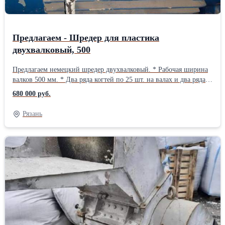
Предлагаем - Шредер для пластика
двухвалковый, 500
Предлагаем немецкий шредер двухвалковый. * Рабочая ширина
валков 500 мм. * Два ряда когтей по 25 шт. на валах и два ряда
ответных на корпусе. В хорошем состоянии. Оборудование
680 000 руб.
своевременно обслуживалось. Все узлы и агрегаты заводские, в
том числе шкаф управления. Оборудование подключено и готово
Рязань
к работе. Возможна продажа с НДС Контакты - ООО Пласт
Сырье Андрей 8-953-749-94-18 8-900-971-06-19
zlyden62@rambler.ru plastsyre62@rambler.ruВид оборудования:
Шредеры