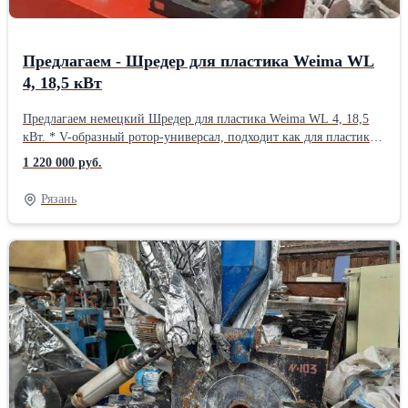
Предлагаем - Шредер для пластика Weima WL
4, 18,5 кВт
Предлагаем немецкий Шредер для пластика Weima WL 4, 18,5
кВт. * V-образный ротор-универсал, подходит как для пластика,
так и для дерева. * Ширина рабочей части вала 600 мм, 28
1 220 000 руб.
ножей на валу, один ответный нож. Гидроприжим материала, с
контролем нагрузки. * Размеры горловины внутри –
Рязань
1000*600*1000 мм. * Масса 1300 кг. В хорошем состоянии.
Оборудование своевременно обслуживалось. Все узлы и
агрегаты заводские. Наработка 3112 мч. Подключен, можно
проверить в работе. Возможна продажа с НДС Контакты - ООО
Пласт Сырье Андрей 8-953-749-94-18 8-900-971-06-19
zlyden62@rambler.ru plastsyre62@rambler.ruВид оборудования:
Шредеры