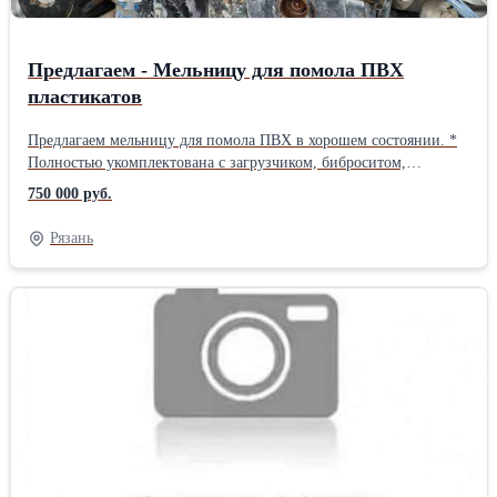
Предлагаем - Мельницу для помола ПВХ
пластикатов
Предлагаем мельницу для помола ПВХ в хорошем состоянии. *
Полностью укомплектована с загрузчиком, биброситом,
циклоном и пылеуловителем. * Диаметр ротора 500 мм. *
750 000 руб.
Производительность 100-150 кг/час. * Двигатель 45 кВт,
плавный пуск. * Шкаф управления. В данный момент
Рязань
оборудование на консервации, можно собрать и подключить.
Возможна продажа с НДС Контакты - ООО Пласт Сырье Андрей
8-953-749-94-18 8-900-971-06-19 zlyden62@rambler.ru
plastsyre62@rambler.ru