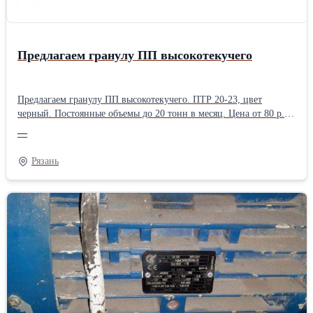
Предлагаем гранулу ПП высокотекучего
Предлагаем гранулу ПП высокотекучего. ПТР 20-23, цвет
черный. Постоянные объемы до 20 тонн в месяц. Цена от 80 р.
ООО Пласт Сырье 89537499418 Андрей zlyden62@rambler.ru
—
plastsyre.ru plastsyre62@rambler.ru
Рязань