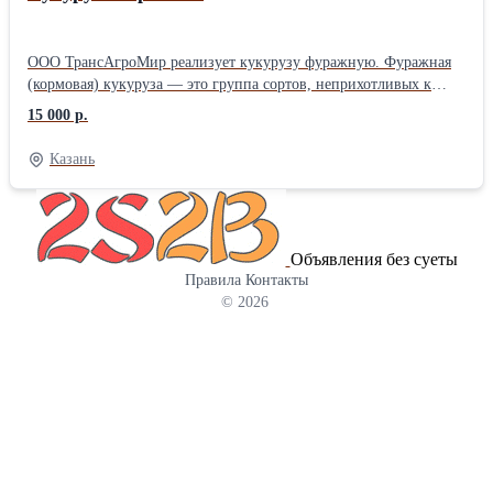
ООО ТрансАгроМир реализует кукурузу фуражную. Фуражная
(кормовая) кукуруза — это группа сортов, неприхотливых к
условиям выращивания, но обладающих пониженными
15 000 р.
вкусовыми качествами. Зерно таких растений используется в
качестве питательного корма для сельскохозяйственных
Казань
животных и птицы. В кукурузном зерне содержится до 10%
растительного белка (протеинов), до 8% жиров. Содержание
углеводов (включая крахмал) может превышать 70%. Фуражная
кукуруза подходит для кормления всех видов
Объявления без суеты
сельскохозяйственных животных — крупного и мелкого
Правила
Контакты
рогатого скота, лошадей, свиней, а также птицы и даже рыбы.
© 2026
Однако надо учитывать тот факт, что в фуражной кукурузе
недостаточно белка, поэтому её рекомендуется использовать в
сочетании со шротом и жмыхом, богатым белками (соевым,
подсолнечным и т. д.). В ассортименте продукции нашей
компании есть подсолнечный и рапсовый шрот и жмых. Мы
предлагаем высокое качество продукта, располагаем
собственным автопарк. Предоставляем полный пакет
документов. Отгрузка по России. Ждем Ваших звонков!