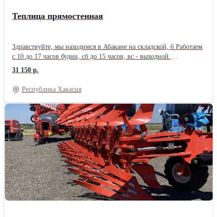
действительна неделю с момента публикации!
Теплица прямостенная
Здравствуйте, мы находимся в Абакане на складской, 6 Работаем
с 10 до 17 часов будни, сб до 15 часов, вс - выходной.
Добавляйте объявление в избранное что бы не потерять. Если
31 150 р.
объявление не активно - это не означает что товара нет в
наличии. 🚩Каркас теплицы с прямыми стенками. 🚩
Республика Хакасия
Производитель Красноярск, высокое качество сварных швов и
исполнения. 🚩Ширина 3м. Длина 4м и более. 🚩Ширина 4м.
Длина 4м и более. 🚩Длина теплицы увеличивается с помощью
2х метровых вставок. 🚩Каркас из оцинкованной профильной
трубы 20*20. сваренный в виде фермы (двойная дуга). 🚩В
каркасе 2е двери и 2е форточки. ❗❗❗Цена указана за каркас 3*4м
без поликарбоната. Поликарбонат можно приобрести у нас
отдельно, на выбор. 🚩Вставка для увеличения длины каркаса на
2 метра - 11 550руб. ✅Смотрите все наши объявления, в
наличии сотовый поликарбонат в ассортименте, каркасы теплиц
в ассортименте. Добавляйте объявление в избранное, что бы не
потерять. ❗❗❗Цена действительна неделю с момента публикации
от 17.07.2026г, далее актуальную стоимость вы можете узнать по