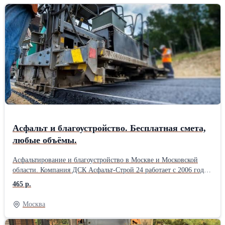
нагрузки, при этом небольшой вес дает возможность
использовать Н-60 в следующих случаях: в перекрытиях, без
промежуточных опор, для устройства несъёмной опалубки, в
перекрытиях, с последующем ковром теплоизоляции и
наплавляемой кровли, для устройства стеновых конструкций.
Подробнее о профлисте Н-60
Асфальт и благоустройство. Бесплатная смета,
любые объёмы.
Асфальтирование и благоустройство в Москве и Московской
области. Компания ДСК Асфальт-Строй 24 работает с 2006 года.
За это время выполнили сотни объектов: дороги, парковки,
465 р.
дворы, дачные участки, тротуары и площадки. Делаем полный
цикл работ: укладку асфальта, ямочный ремонт, укладку
Москва
асфальтовой крошки, установку бордюров, тротуарной плитки,
подготовку основания и благоустройство территории. Выезд