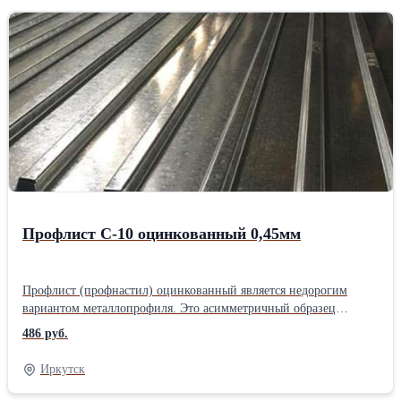
Профлист С-10 оцинкованный 0,45мм
Профлист (профнастил) оцинкованный является недорогим
вариантом металлопрофиля. Это асимметричный образец
профлиста, в котором лицевая часть выглядит как чередование
486 руб.
узких волн, а другая – широких. Из-за того, что С-10 обладает
весьма скромной способностью переносить большие нагрузки,
Иркутск
его почти не применяют в качестве кровельного покрытия.
Профнастил оцинкованный С-10 имеет малую глубину волны,