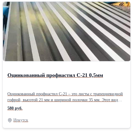
покрытий – R, это профлист с капельником, который благодаря
своей конструктивной особенности защищает кровлю от самой
возможности протекания, при любых шквалистых ветрах и
непогоде. Купить оцинкованный профлист МП-20 можно как в
стандарте 2 или 6 метров, так и в любой необходимой длине.
Минимальный размер профлиста для заказа: 0,5 метра,
максимальный 12 метров. Срок изготовления партии более 50
кв. метров от 2 до 5 дней (если объем меньше – с открытой
датой готовности). Подробнее о профлисте МП-20
Оцинкованный профнастил С-21 0,5мм
Оцинкованный профнастил С-21 – это листы с трапециевидной
гофрой, высотой 21 мм и шириной полочки 35 мм. Этот вид
профиля отличает высокая устойчивость к деформации,
580 руб.
благодаря близко расположенным ребрам жесткости. С-21 будет
прочной базой для стабильной кровли, основательного забора
Иркутск
каркаса остановочного комплекса и других небольших построек.
Симметричные гребни профиля делают его стойким к