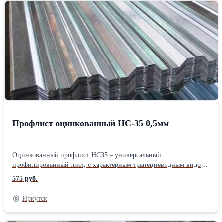
физическим повреждениям, придавая хорошую прочность на
изгиб. Профнастил оцинкованный С-21 выпускается в 2-х видах:
прямой и обратный прокат, для кровли используется только
прямой (лицевая сторона А). Благодаря высоте гофры в 21 мм –
эти листы очень легко совмещаются при монтаже, паз в паз.
Подробнее о профлисте С-21
Профлист оцинкованный НС-35 0,5мм
Оцинкованный профлист НС35 – универсальный
профилированный лист, с характерным трапециевидным видом
профиля и дополнительными углами жесткости. Ребра жесткости
575 руб.
высотой 35 мм и шириной 70 мм, симметрично расположены в
обе стороны – лицевую и обратную, при этом на них
Иркутск
присутствуют специальные канавки, которые придают
оцинкованному листу НС35 дополнительную прочность и