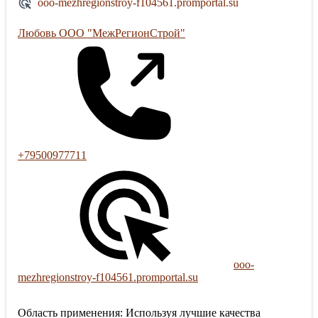
ooo-mezhregionstroy-f104561.promportal.su
Любовь ООО "МежРегионСтрой"
+79500977711
ooo-
mezhregionstroy-f104561.promportal.su
Область применения: Используя лучшие качества