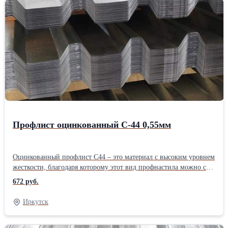
устойчивость к перегибу. Этот прочный профлист используют
для кровельных покрытий в районах со сложным климатом, с
высокими снеговыми и ветровыми нагрузками, а также при
строительстве быстровозводимых зданий (складов, ангаров,
киосков, торговых центров …). И конечно с помощью НС35
профлиста собирают сэндвич-панели. Подробнее о Профлисте
НС35
Профлист оцинкованный С-44 0,55мм
Оцинкованный профлист С44 – это материал с высоким уровнем
жесткости, благодаря которому этот вид профнастила можно с
успехом применять в качестве: кровельного покрытия, основных
672 руб.
несущих элементов быстровозводимых зданий, материала для
изготовления киосков, павильонов, бытовок, гаражей,
Иркутск
ограждений, несъемной опалубки для железобетонных
перекрытий, в производстве сэндвич-панелей.