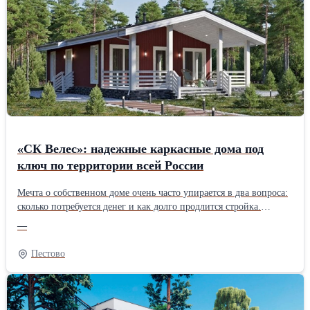
от 1500 м2 даём скидку до 10%. Берёмся и за небольшие заказы
— дворы, парковки, подъезды, отмостки. Используем
качественный асфальт с проверенных заводов, современную
технику и опытные бригады. Гарантируем соблюдение сроков и
технологий. Цены начинаются от 600 руб./м2. Точную стоимость
рассчитаем после осмотра объекта. Звоните или пишите —
ответим на все вопросы и приедем посмотреть ваш участок.
«СК Велес»: надежные каркасные дома под
ключ по территории всей России
Мечта о собственном доме очень часто упирается в два вопроса:
сколько потребуется денег и как долго продлится стройка.
Строительная фирма «СК Велес» хочет предложить решение,
—
которое сделает мечту доступнее – банрхаусы собственного
изготовления – современные, надежные и по разумной
Пестово
стоимости. Подрядчик осуществляет работу по всей России и
предлагает большой выбор проектов для дачи и постоянного
проживания, а в зависимости от бюджета доступны
разнообразные комплектации: с отделкой и без нее. Особенности