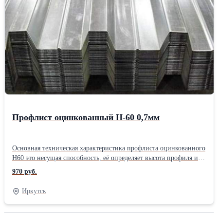
Профилированный лист С-44 может быть оцинкованным или на
его поверхность могут быть нанесены различные покрытия:
обычный и модифицированный полиэстер, пластизол,
полиуретан, алюмоцинк, PVDF. Профлист С44 можно
применять для особых задач, при эксплуатации объектов в
агрессивной среде (морская вода, химические и техногенные
производства), в животноводстве и сельском хозяйстве,
специальных лабораториях, в холодильных камерах и на
производстве пищевых продуктов. Подробнее о профлисте С-44
Профлист оцинкованный Н-60 0,7мм
Основная техническая характеристика профлиста оцинкованного
Н60 это несущая способность, её определяет высота профиля и
конструкция гофры профилированного листа. Высота гофры 60
970 руб.
мм, ширина ребра 122 мм, с расположенной посередине,
укрепляющей твердость, канавкой и довольно небольшим
Иркутск
раппортом в 50 мм. Всё это в совокупности делает Н60 одним из
самых прочных видов профилированных листов. Его
способность нести высокие статические и динамические