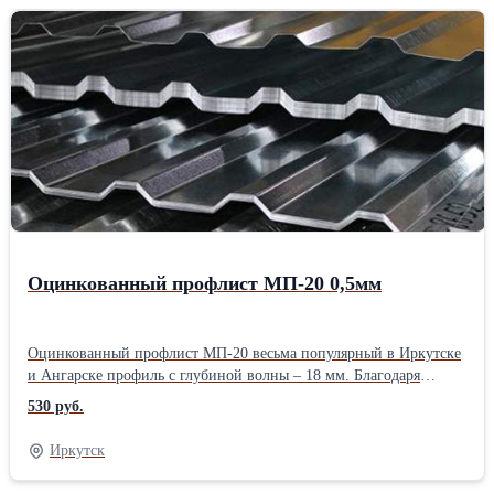
но довольно приличную рабочую ширину – 1100 мм. Это
асимметричный образец профлиста, в котором лицевая часть
выглядит как чередование узких волн, а другая – широких.
Купить оцинкованный профлист С-10 можно как в стандарте 2
или 6 метров, так и в любой необходимой длине. Минимальный
размер профлиста для заказа: 0,5 метра, максимальный 12
метров. Срок изготовления партии более 50 кв. метров от 2 до 5
дней (если объем меньше – с открытой датой готовности).
Подробнее про профлист С-10
Оцинкованный профлист МП-20 0,5мм
Оцинкованный профлист МП-20 весьма популярный в Иркутске
и Ангарске профиль с глубиной волны – 18 мм. Благодаря
высоте и жесткой конструкции профнастил МП-20 может стать
530 руб.
надежным забором или качественной кровлей. Все виды
профилированных листов завод МеталлПрофиль выпускает в
Иркутск
двух видах проката прямом и обратном (А и В), а у профлиста
МП-20 есть третий вид проката, специально для кровельных