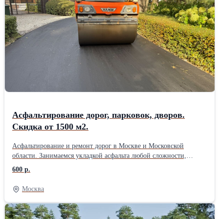
специалиста и составление сметы — бесплатно. Есть
собственный парк техники, поэтому не зависим от аренды и
можем оперативно выходить на объект. Берём заказы любого
объёма — от небольших площадок до крупных территорий. При
объёме от 1500 м2 даём скидку до 10%. Цены начинаются от 465
руб./м2. Если найдёте предложение дешевле — готовы обсудить
и предложить более выгодные условия. Работаем строго по
технологиям, соблюдаем сроки и даём гарантию на покрытие.
Позвоните или оставьте заявку на сайте — приедем, посмотрим
объект и посчитаем стоимость без обязательств.
Асфальтирование дорог, парковок, дворов.
Скидка от 1500 м2.
Асфальтирование и ремонт дорог в Москве и Московской
области. Занимаемся укладкой асфальта любой сложности,
ямочным ремонтом, строительством дорог, укладкой асфальтовой
600 р.
крошки, установкой бортовых камней, тротуарной плитки и
благоустройством территорий. Работаем под ключ: от
Москва
подготовки основания до готового покрытия. Выезд специалиста
на объект бесплатно. Поможем подобрать решение под ваш
бюджет и бесплатно составим 3–5 вариантов сметы. При объёме