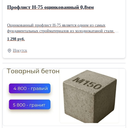
Профлист Н-75 оцинкованный 0,8мм
Оцинкованный профлист Н-75 является одним из самых
фундаментальных стройматериалов из холоднокатаной стали.
Это название он приобрёл потому, что его жёсткость и
1 298 руб.
прочность допускают возможность ограничиваться
минимальным количеством опорных элементов. Множественные
Иркутск
рёбра жёсткости предоставляют возможность применять его в
экстремальных условиях. Такой профлист незаменим при
строительстве аграрных объектов, спортивных сооружений,
индустриальных и торговых зданий. Профлист Н-75 выступает в
качестве надёжных ограждений, кровельного материала,
несущих элементов в постройках из профлиста, несъёмной
опалубки, внутренних переборок в зданиях. Профнастил с
высотой гребня 75 мм прекрасно «переживает» большие
статические и динамические воздействия в виде тяжёлого снега
и порывистого ветра. Высокую прочность ему придаёт не только
наличие специальной канавки, проходящей вдоль широких
волн, но и толщина металлопроката – от 0,65 до 1 мм, и глубина
волн – 75 мм.