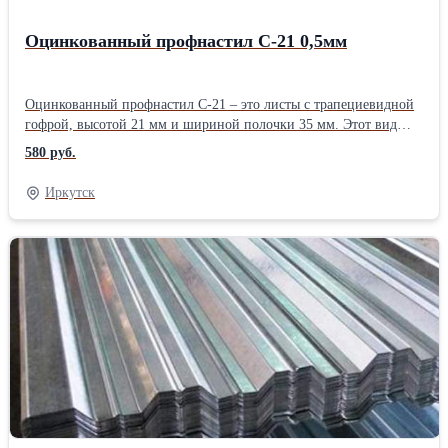
Оцинкованный профнастил С-21 0,5мм
Оцинкованный профнастил С-21 – это листы с трапециевидной
гофрой, высотой 21 мм и шириной полочки 35 мм. Этот вид
профиля отличает высокая устойчивость к деформации,
580 руб.
благодаря близко расположенным ребрам жесткости. С-21 будет
прочной базой для стабильной кровли, основательного забора
Иркутск
каркаса остановочного комплекса и других небольших построек.
Симметричные гребни профиля делают его стойким к
физическим повреждениям, придавая хорошую прочность на
изгиб. Профнастил оцинкованный С-21 выпускается в 2-х видах:
прямой и обратный прокат, для кровли используется только
прямой (лицевая сторона А). Благодаря высоте гофры в 21 мм –
эти листы очень легко совмещаются при монтаже, паз в паз.
Подробнее о профлисте С-21