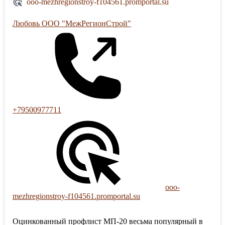
ooo-mezhregionstroy-f104561.promportal.su
Любовь ООО "МежРегионСтрой"
+79500977711
ooo-
mezhregionstroy-f104561.promportal.su
Оцинкованный профлист МП-20 весьма популярный в