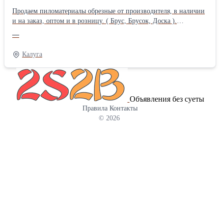
стоимость можно узнать по телефону или в магазине на
Продаем пиломатериалы обрезные от производителя, в наличии
Складской, 6. Как к нам проехать - в любой поисковик -
и на заказ, оптом и в розницу. ( Брус, Брусок, Доска ).
Тепличный центр Абакан.
Реализуется и 2 сорт (25х100, 25х150х6000) Находимся г.Калуга,
—
ул.Зерновая,10а., въезд на промбазу. тел. 8-977-495-34-54-
Павел; 8-910-608-06-58 - Дмитрий
Калуга
Объявления без суеты
Правила
Контакты
© 2026