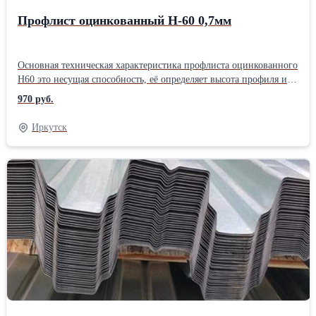
Профлист оцинкованный Н-60 0,7мм
Основная техническая характеристика профлиста оцинкованного
Н60 это несущая способность, её определяет высота профиля и
конструкция гофры профилированного листа. Высота гофры 60
970 руб.
мм, ширина ребра 122 мм, с расположенной посередине,
укрепляющей твердость, канавкой и довольно небольшим
Иркутск
раппортом в 50 мм. Всё это в совокупности делает Н60 одним из
самых прочных видов профилированных листов. Его
способность нести высокие статические и динамические
нагрузки, при этом небольшой вес дает возможность
использовать Н-60 в следующих случаях: в перекрытиях, без
промежуточных опор, для устройства несъёмной опалубки, в
перекрытиях, с последующем ковром теплоизоляции и
наплавляемой кровли, для устройства стеновых конструкций.
Подробнее о профлисте Н-60