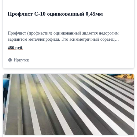
Профлист С-10 оцинкованный 0,45мм
Профлист (профнастил) оцинкованный является недорогим
вариантом металлопрофиля. Это асимметричный образец
профлиста, в котором лицевая часть выглядит как чередование
486 руб.
узких волн, а другая – широких. Из-за того, что С-10 обладает
весьма скромной способностью переносить большие нагрузки,
Иркутск
его почти не применяют в качестве кровельного покрытия.
Профнастил оцинкованный С-10 имеет малую глубину волны,
но довольно приличную рабочую ширину – 1100 мм. Это
асимметричный образец профлиста, в котором лицевая часть
выглядит как чередование узких волн, а другая – широких.
Купить оцинкованный профлист С-10 можно как в стандарте 2
или 6 метров, так и в любой необходимой длине. Минимальный
размер профлиста для заказа: 0,5 метра, максимальный 12
метров. Срок изготовления партии более 50 кв. метров от 2 до 5
дней (если объем меньше – с открытой датой готовности).
Подробнее про профлист С-10