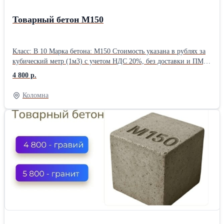
Товарный бетон М150
Класс: В 10 Марка бетона: М150 Стоимость указана в рублях за
кубический метр (1м3) с учетом НДС 20%, без доставки и ПМД
Воспользуйтесь выгодным предложением: скидка 7% будет
4 800 р.
зафиксирована за вашим номером телефона до конца недели.
Доставка бетона и раствора — круглосуточно, без выходных.
Коломна
Оформите заявку прямо сейчас, чтобы зафиксировать цену.