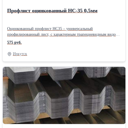
Профлист оцинкованный НС-35 0,5мм
Оцинкованный профлист НС35 – универсальный
профилированный лист, с характерным трапециевидным видом
профиля и дополнительными углами жесткости. Ребра жесткости
575 руб.
высотой 35 мм и шириной 70 мм, симметрично расположены в
обе стороны – лицевую и обратную, при этом на них
Иркутск
присутствуют специальные канавки, которые придают
оцинкованному листу НС35 дополнительную прочность и
устойчивость к перегибу. Этот прочный профлист используют
для кровельных покрытий в районах со сложным климатом, с
высокими снеговыми и ветровыми нагрузками, а также при
строительстве быстровозводимых зданий (складов, ангаров,
киосков, торговых центров …). И конечно с помощью НС35
профлиста собирают сэндвич-панели. Подробнее о Профлисте
НС35