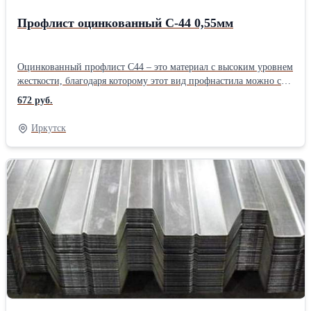
Профлист оцинкованный С-44 0,55мм
Оцинкованный профлист С44 – это материал с высоким уровнем
жесткости, благодаря которому этот вид профнастила можно с
успехом применять в качестве: кровельного покрытия, основных
672 руб.
несущих элементов быстровозводимых зданий, материала для
изготовления киосков, павильонов, бытовок, гаражей,
Иркутск
ограждений, несъемной опалубки для железобетонных
перекрытий, в производстве сэндвич-панелей.
Профилированный лист С-44 может быть оцинкованным или на
его поверхность могут быть нанесены различные покрытия:
обычный и модифицированный полиэстер, пластизол,
полиуретан, алюмоцинк, PVDF. Профлист С44 можно
применять для особых задач, при эксплуатации объектов в
агрессивной среде (морская вода, химические и техногенные
производства), в животноводстве и сельском хозяйстве,
специальных лабораториях, в холодильных камерах и на
производстве пищевых продуктов. Подробнее о профлисте С-44