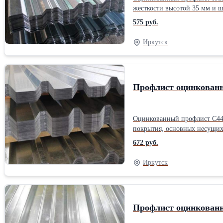
жесткости высотой 35 мм и 
которые придают оцинкованному листу НС35 до
575 руб.
районах со сложным климатом
Иркутск
Профлист оцинкованн
Оцинкованный профлист С44 –
покрытия, основных несущих 
опалубки для железобетонных перекрытий, в производстве сэн
672 руб.
нанесены различные покрыти
при эксплуатации объектов в
Иркутск
Профлист оцинкованн