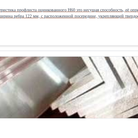
еристика профлиста оцинкованного Н60 это несущая способность, её оп
ширина ребра 122 мм, с расположенной посередине, укрепляющей твердос
 профилированных листов. Его способность нести высокие статические и динамические нагрузки, при этом
сть использовать Н-60 в следующих случаях: в перекрытиях, без промеж
посл