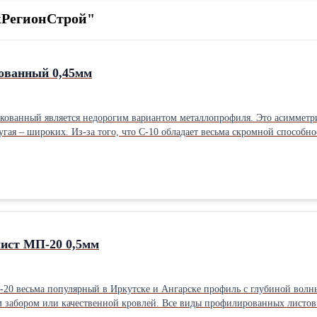
жРегионСтрой"
ованный 0,45мм
ованный является недорогим вариантом металлопрофиля. Это асимметрич
ругая – широких. Из-за того, что С-10 обладает весьма скромной способн
 асимметричный
глядит как чередование узких волн, а другая – широких. Купить оцинкованный профлист С-10 можно как в стандарте 2 
бходимой длине. Минимальный размер профлиста для заказа: 0,5 метра, м
метров от 2 до 5 дней (если объем меньше – с открытой датой готовности). Подробнее про пр
ист МП-20 0,5мм
0 весьма популярный в Иркутске и Ангарске профиль с глубиной волны 
ды профилированных листов завод МеталлПрофиль выпускает в двух видах проката прямом и