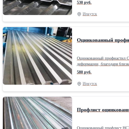
обратном (А и В), а у профл
530 руб.
конструктивной особенности защищае
можно как в стандарте 2 или
Иркутск
Оцинкованный профна
Оцинкованный профнастил С-
деформации, благодаря близко расположенным ребрам жесткости. С-21 б
комплекса и других небольш
580 руб.
Профнастил оцинкованный С-2
Иркутск
Профлист оцинкован
Оцинкованный профлист НС35