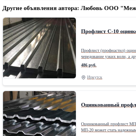
Другие объявления автора: Любовь ООО "Ме
Профлист С-10 оцинк
Профлист (профнастил) оцинк
чередование узких волн, а д
качестве кровельного покрытия. Профнастил оцинкованный С-10 имеет малую глубину волны, но довольно приличную рабочую ширину – 1100 мм. Это
486 руб.
образец профлиста, в котором лицевая часть вы
6 метров, так и в любой нео
Иркутск
Оцинкованный профл
Оцинкованный профлист МП-2
МП-20 может стать надежным забором или качественной кровлей. Все ви