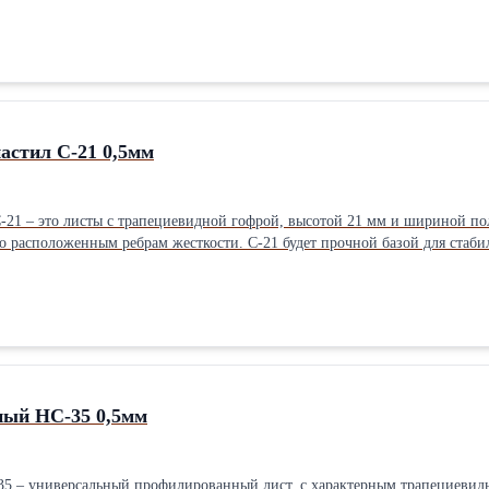
иста МП-20 есть третий вид проката, специально для кровельных покрыти
т кровлю от самой возможности протекания, при любых шквалистых ветрах и непогоде. Купи
 6 метров, так и в любой необходимой длине. Минимальный размер профли
стил С-21 0,5мм
21 – это листы с трапециевидной гофрой, высотой 21 мм и шириной пол
удет прочной базой для стабильной кровли, основательного забора каркаса остановочного
их построек. Симметричные гребни профиля делают его стойким к физич
1 выпускается в 2-х видах: прямой и обратный прокат, для кровли испол
гофры в 21 мм – эти листы очень легко совмещаются при монтаже, паз в паз. Подробнее о 
ный НС-35 0,5мм
 – универсальный профилированный лист, с характерным трапециевидн