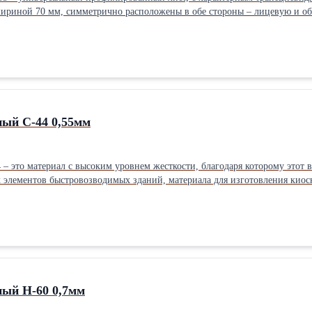
шириной 70 мм, симметрично расположены в обе стороны – лицевую и об
полнительную прочность и устойчивость к перегибу. Этот прочный профлист используют для кровельных покрытий в
, с высокими снеговыми и ветровыми нагрузками, а также при строител
торговых центров …). И конечно с помощью НС35 
ый С-44 0,55мм
 это материал с высоким уровнем жесткости, благодаря которому этот в
элементов быстровозводимых зданий, материала для изготовления киоск
двич-панелей. Профилированный лист С-44 может быть оцинкованным или на его поверхность могут быть
я: обычный и модифицированный полиэстер, пластизол, полиуретан, ал
 агрессивной среде (морская вода, химические и техногенные производст
лабораториях, в холодильных камерах и на производстве пищевых продуктов. Подробнее
ый Н-60 0,7мм