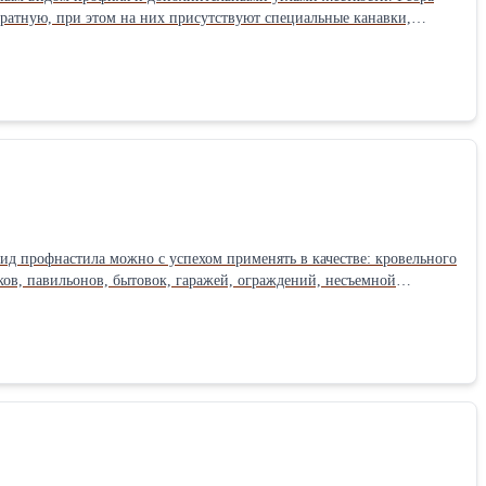
ратную, при этом на них присутствуют специальные канавки,
ьстве быстровозводимых зданий (складов, ангаров, киосков,
профлиста собирают сэндвич-панели. Подробнее о Профлисте НС35
ид профнастила можно с успехом применять в качестве: кровельного
ов, павильонов, бытовок, гаражей, ограждений, несъемной
юмоцинк, PVDF. Профлист С44 можно применять для особых задач,
ва), в животноводстве и сельском хозяйстве, специальных
 о профлисте С-44