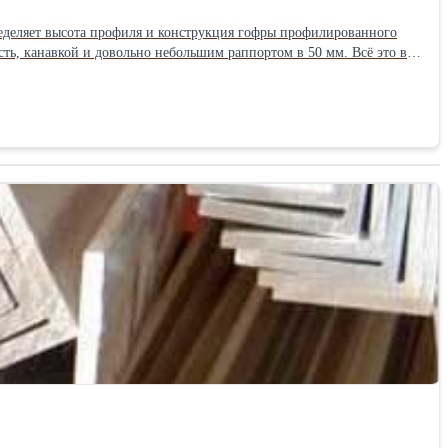
ределяет высота профиля и конструкция гофры профилированного
ть, канавкой и довольно небольшим раппортом в 50 мм. Всё это в
уточных опор, для устройства несъёмной опалубки, в перекрытиях, с
едующем ковром теплоизоляции и наплавляемой кровли, для устройства стеновых конструкций. Подробнее о профлисте Н-60