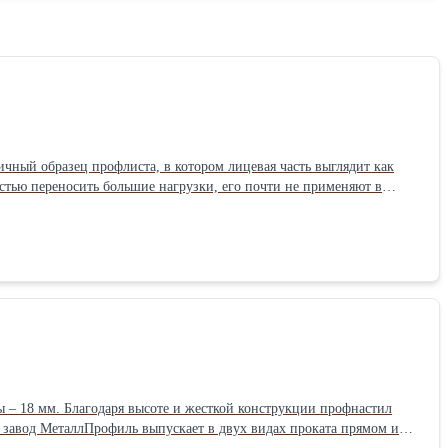
ный образец профлиста, в котором лицевая часть выглядит как
остью переносить большие нагрузки, его почти не применяют в
или
аксимальный 12 метров. Срок изготовления партии более 50 кв.
офлист С-10
– 18 мм. Благодаря высоте и жесткой конструкции профнастил