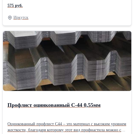
профиля и дополнительными углами жесткости. Ребра жесткости
575 руб.
высотой 35 мм и шириной 70 мм, симметрично расположены в
обе стороны – лицевую и обратную, при этом на них
Иркутск
присутствуют специальные канавки, которые придают
оцинкованному листу НС35 дополнительную прочность и
устойчивость к перегибу. Этот прочный профлист используют
для кровельных покрытий в районах со сложным климатом, с
высокими снеговыми и ветровыми нагрузками, а также при
строительстве быстровозводимых зданий (складов, ангаров,
киосков, торговых центров …). И конечно с помощью НС35
профлиста собирают сэндвич-панели. Подробнее о Профлисте
НС35
Профлист оцинкованный С-44 0,55мм
Оцинкованный профлист С44 – это материал с высоким уровнем
жесткости, благодаря которому этот вид профнастила можно с