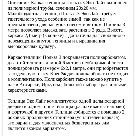
Описание: Каркас теплицы Польза-3 Эко Лайт выполнен
из полимерной трубы, сечением 20х20 мм.
Малобюджетная теплица Польза-3 Эко Лайт требует
тщательного ухода особенно зимой, так как не
предназначена для нагрузок снегом и ветром. Ширина 3
метра позволяет высаживать растения в 3 ряда. Высота
каркаса 2,1 метр (в коньке) – достаточна для свободного
перемещения внутри теплицы и выращивания
высокорослых культур.
Каркас теплицы Польза-3 покрывается поликарбонатом,
для этой теплицы длиной 6 метров необходимо 4 листа
поликарбоната размером 6х2,1 метра, они приобретаются
за отдельную плату. Крепёж для поликарбоната не входит
в комплектацию. Поликарбонат также можно купить у
нас в Ангарске, Иркутске, большой выбор с различными
характеристиками.
Теплица Эко Лайт комплектуется одной цельносварной
дверью в одном торце теплицы (распахивается направо)
и форточкой в другом.Теплица собирается с помощью 2
боковых продольных стрингера (усилителей каркаса) –
это вариант для малоснежных безветренных зим,
является эконом вариантом.