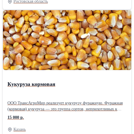
Ростовская область
с анти-шоковым азотным подрессориванием • Перьевой отвал
для работы на глубину 20-38 см.
Кукуруза кормовая
ООО ТрансАгроМир реализует кукурузу фуражную. Фуражная
(кормовая) кукуруза — это группа сортов, неприхотливых к
условиям выращивания, но обладающих пониженными
15 000 р.
вкусовыми качествами. Зерно таких растений используется в
качестве питательного корма для сельскохозяйственных
Казань
животных и птицы. В кукурузном зерне содержится до 10%