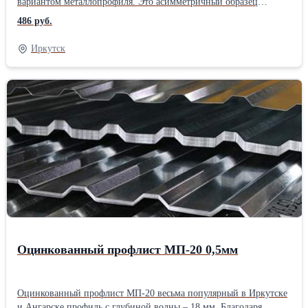
вариантом металлопрофиля. Это асимметричный образец
профлиста, в котором лицевая часть выглядит как чередование
486 руб.
узких волн, а другая – широких. Из-за того, что С-10 обладает
весьма скромной способностью переносить большие нагрузки,
Иркутск
его почти не применяют в качестве кровельного покрытия.
Профнастил оцинкованный С-10 имеет малую глубину волны,
но довольно приличную рабочую ширину – 1100 мм. Это
асимметричный образец профлиста, в котором лицевая часть
выглядит как чередование узких волн, а другая – широких.
Купить оцинкованный профлист С-10 можно как в стандарте 2
или 6 метров, так и в любой необходимой длине. Минимальный
размер профлиста для заказа: 0,5 метра, максимальный 12
метров. Срок изготовления партии более 50 кв. метров от 2 до 5
дней (если объем меньше – с открытой датой готовности).
Подробнее про профлист С-10
Оцинкованный профлист МП-20 0,5мм
Оцинкованный профлист МП-20 весьма популярный в Иркутске
и Ангарске профиль с глубиной волны – 18 мм. Благодаря