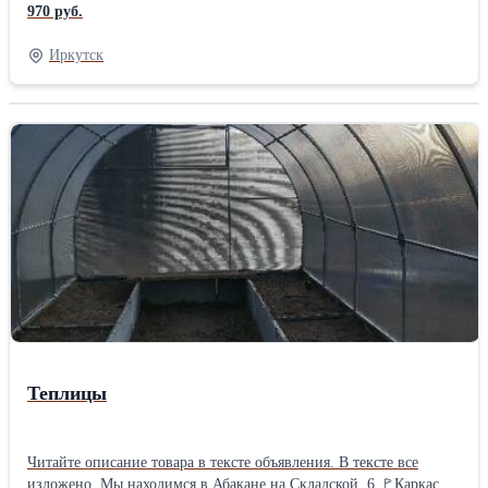
конструкция гофры профилированного листа. Высота гофры 60
970 руб.
мм, ширина ребра 122 мм, с расположенной посередине,
укрепляющей твердость, канавкой и довольно небольшим
Иркутск
раппортом в 50 мм. Всё это в совокупности делает Н60 одним из
самых прочных видов профилированных листов. Его
способность нести высокие статические и динамические
нагрузки, при этом небольшой вес дает возможность
использовать Н-60 в следующих случаях: в перекрытиях, без
промежуточных опор, для устройства несъёмной опалубки, в
перекрытиях, с последующем ковром теплоизоляции и
наплавляемой кровли, для устройства стеновых конструкций.
Подробнее о профлисте Н-60
Теплицы
Читайте описание товара в тексте объявления. В тексте все
изложено. Мы находимся в Абакане на Складской, 6 🚩Каркас