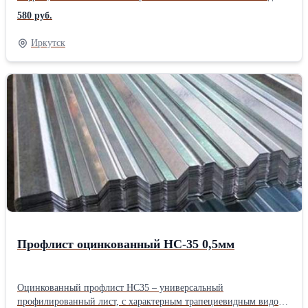
профиля отличает высокая устойчивость к деформации,
580 руб.
благодаря близко расположенным ребрам жесткости. С-21 будет
прочной базой для стабильной кровли, основательного забора
Иркутск
каркаса остановочного комплекса и других небольших построек.
Симметричные гребни профиля делают его стойким к
физическим повреждениям, придавая хорошую прочность на
изгиб. Профнастил оцинкованный С-21 выпускается в 2-х видах:
прямой и обратный прокат, для кровли используется только
прямой (лицевая сторона А). Благодаря высоте гофры в 21 мм –
эти листы очень легко совмещаются при монтаже, паз в паз.
Подробнее о профлисте С-21
Профлист оцинкованный НС-35 0,5мм
Оцинкованный профлист НС35 – универсальный
профилированный лист, с характерным трапециевидным видом