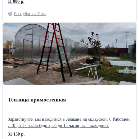
11 000 р.
дуги через 1 метр. 🚩Каркас на 5ти поперечинах. Сборка - труба
в трубу на саморез. 🚩🚩 Цена указана за каркас 3*4м. БЕЗ
Республика Тыва
поликарбоната. 🚩Сотовый поликарбонат можно приобрести у
нас отдельно, на выбор. 🚩Каркас теплицы увеличивается по
длине кратно - двум метрам с помощью вставок. 🚩Цена вставки
для увеличения длины на 2м - 2 950 руб. 🚩Каркас 3*4м выходит
- 11 000 руб. 🚩Каркас 3*6м выходит - 13 950 руб. 🚩Каркас 3*8м
выходит - 16 900 руб. 🚩Каркас 3*10м выходит - 29 850 руб.
Данный каркас теплицы по качеству - полностью соответствует
своей цене❗ Длина теплицы может быть любой кратной двум
метрам от 4х метров❗ Посмотреть - увидеть, потрогать данный
каркас для теплицы можно на Складской, 6 в Абакане. 🚩
Каркасы для теплиц в наличии на Складскoй, 6 🚩Мы работаем с
10 до 17 часов будни., с 10 до 15 часов суббота. 🚩Цена
действительна неделю с момента публикации!
Теплица прямостенная
Здравствуйте, мы находимся в Абакане на складской, 6 Работаем
с 10 до 17 часов будни, сб до 15 часов, вс - выходной.
Добавляйте объявление в избранное что бы не потерять. Если
31 150 р.
объявление не активно - это не означает что товара нет в