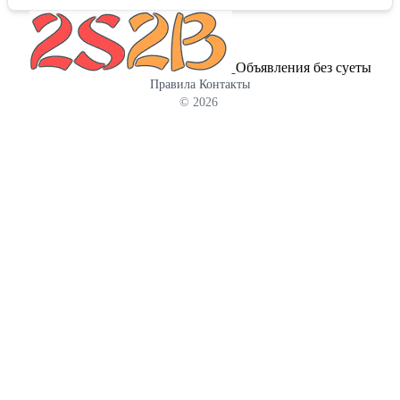
растительного белка (протеинов), до 8% жиров. Содержание
углеводов (включая крахмал) может превышать 70%. Фуражная
кукуруза подходит для кормления всех видов
Объявления без суеты
сельскохозяйственных животных — крупного и мелкого
Правила
Контакты
рогатого скота, лошадей, свиней, а также птицы и даже рыбы.
© 2026
Однако надо учитывать тот факт, что в фуражной кукурузе
недостаточно белка, поэтому её рекомендуется использовать в
сочетании со шротом и жмыхом, богатым белками (соевым,
подсолнечным и т. д.). В ассортименте продукции нашей
компании есть подсолнечный и рапсовый шрот и жмых. Мы
предлагаем высокое качество продукта, располагаем
собственным автопарк. Предоставляем полный пакет
документов. Отгрузка по России. Ждем Ваших звонков!