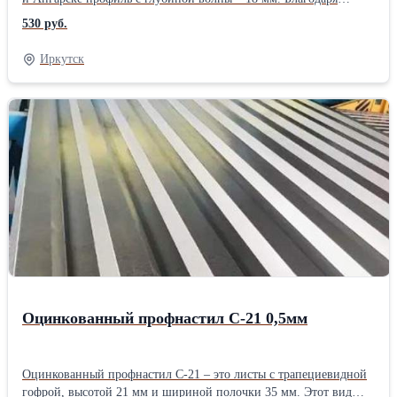
высоте и жесткой конструкции профнастил МП-20 может стать
530 руб.
надежным забором или качественной кровлей. Все виды
профилированных листов завод МеталлПрофиль выпускает в
Иркутск
двух видах проката прямом и обратном (А и В), а у профлиста
МП-20 есть третий вид проката, специально для кровельных
покрытий – R, это профлист с капельником, который благодаря
своей конструктивной особенности защищает кровлю от самой
возможности протекания, при любых шквалистых ветрах и
непогоде. Купить оцинкованный профлист МП-20 можно как в
стандарте 2 или 6 метров, так и в любой необходимой длине.
Минимальный размер профлиста для заказа: 0,5 метра,
максимальный 12 метров. Срок изготовления партии более 50
кв. метров от 2 до 5 дней (если объем меньше – с открытой
датой готовности). Подробнее о профлисте МП-20
Оцинкованный профнастил С-21 0,5мм
Оцинкованный профнастил С-21 – это листы с трапециевидной
гофрой, высотой 21 мм и шириной полочки 35 мм. Этот вид