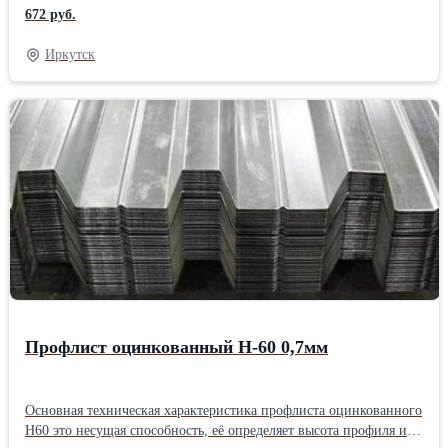
успехом применять в качестве: кровельного покрытия, основных
672 руб.
несущих элементов быстровозводимых зданий, материала для
изготовления киосков, павильонов, бытовок, гаражей,
Иркутск
ограждений, несъемной опалубки для железобетонных
перекрытий, в производстве сэндвич-панелей.
Профилированный лист С-44 может быть оцинкованным или на
его поверхность могут быть нанесены различные покрытия:
обычный и модифицированный полиэстер, пластизол,
полиуретан, алюмоцинк, PVDF. Профлист С44 можно
применять для особых задач, при эксплуатации объектов в
агрессивной среде (морская вода, химические и техногенные
производства), в животноводстве и сельском хозяйстве,
специальных лабораториях, в холодильных камерах и на
производстве пищевых продуктов. Подробнее о профлисте С-44
Профлист оцинкованный Н-60 0,7мм
Основная техническая характеристика профлиста оцинкованного
Н60 это несущая способность, её определяет высота профиля и