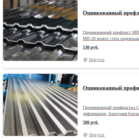
Оцинкованный профл
Оцинкованный профлист МП-2
МП-20 может стать надежным забором или качественной кровлей. Все ви
обратном (А и В), а у профл
530 руб.
конструктивной особенности защищае
можно как в стандарте 2 или
Иркутск
Оцинкованный профна
Оцинкованный профнастил С-
деформации, благодаря близко расположенным ребрам жесткости. С-21 б
комплекса и других небольш
580 руб.
Профнастил оцинкованный С-2
Иркутск