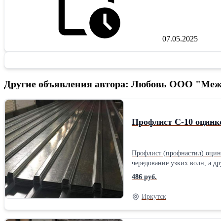
07.05.2025
Другие объявления автора: Любовь ООО "Ме
Профлист С-10 оцинк
Профлист (профнастил) оцинк
чередование узких волн, а д
качестве кровельного покрытия. Профнастил оцинкованный С-10 имеет малую глубину волны, но довольно приличную рабочую ширину – 1100 мм. Это
486 руб.
образец профлиста, в котором лицевая часть вы
6 метров, так и в любой нео
Иркутск