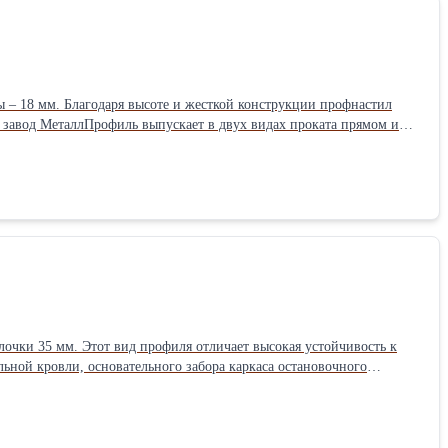
– 18 мм. Благодаря высоте и жесткой конструкции профнастил
й – R, это профлист с капельником, который благодаря своей
ть оцинкованный профлист МП-20
ста для заказа: 0,5 метра, максимальный 12 метров. Срок
изготовления партии более 50 кв. метров от 2 до 5 дней (если объем меньше – с открытой датой готовности). Подробнее о профлисте МП-20
очки 35 мм. Этот вид профиля отличает высокая устойчивость к
еским повреждениям, придавая хорошую прочность на изгиб.
ьзуется только прямой (лицевая сторона А). Благодаря высоте
профлисте С-21