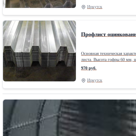
при эксплуатации объектов в
Иркутск
Профлист оцинкованн
Основная техническая характ
листа. Высота гофры 60 мм, 
совокупности делает Н60 одним из самых прочных видов
970 руб.
небольшой вес дает возможно
Иркутск