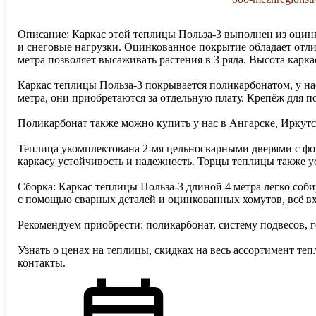
Описание: Каркас этой теплицы Польза-3 выполнен из оцин
и снеговые нагрузки. Оцинкованное покрытие обладает отл
метра позволяет высаживать растения в 3 ряда. Высота карк
Каркас теплицы Польза-3 покрывается поликарбонатом, у на
метра, они приобретаются за отдельную плату. Крепёж для п
Поликарбонат также можно купить у нас в Ангарске, Иркутс
Теплица укомплектована 2-мя цельносварными дверями с фор
каркасу устойчивость и надежность. Торцы теплицы также 
Сборка: Каркас теплицы Польза-3 длиной 4 метра легко соб
с помощью сварных деталей и оцинкованных хомутов, всё вх
Рекомендуем приобрести: поликарбонат, систему подвесов,
Узнать о ценах на теплицы, скидках на весь ассортимент те
контакты.