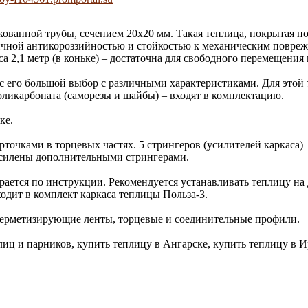
кованной трубы, сечением 20х20 мм. Такая теплица, покрытая 
ичной антикороззийностью и стойкостью к механическим повре
аса 2,1 метр (в коньке) – достаточна для свободного перемещен
с его большой выбор с различными характеристиками. Для этой 
оликарбоната (саморезы и шайбы) – входят в комплектацию.
ке.
точками в торцевых частях. 5 стрингеров (усилителей каркаса)
усилены дополнительными стрингерами.
ирается по инструкции. Рекомендуется устанавливать теплицу на
одит в комплект каркаса теплицы Польза-3.
 герметизирующие ленты, торцевые и соединительные профили.
плиц и парников, купить теплицу в Ангарске, купить теплицу в 