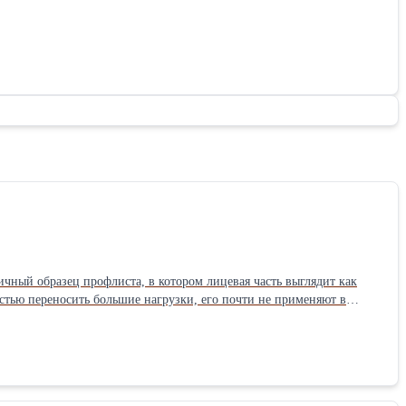
ный образец профлиста, в котором лицевая часть выглядит как
остью переносить большие нагрузки, его почти не применяют в
или
аксимальный 12 метров. Срок изготовления партии более 50 кв.
офлист С-10