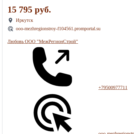
15 795 руб.
Иркутск
ooo-mezhregionstroy-f104561.promportal.su
Любовь ООО "МежРегионСтрой"
+79500977711
ooo-mezhregionstr