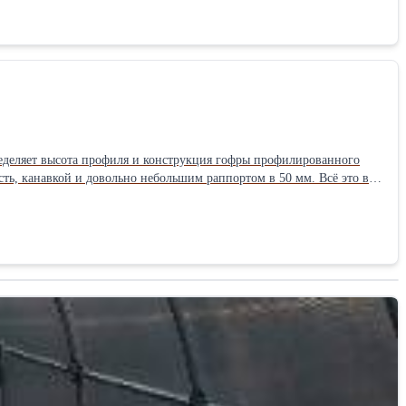
ва), в животноводстве и сельском хозяйстве, специальных
 о профлисте С-44
ределяет высота профиля и конструкция гофры профилированного
ть, канавкой и довольно небольшим раппортом в 50 мм. Всё это в
уточных опор, для устройства несъёмной опалубки, в перекрытиях, с
едующем ковром теплоизоляции и наплавляемой кровли, для устройства стеновых конструкций. Подробнее о профлисте Н-60