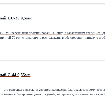
ный НС-35 0,5мм
 – универсальный профилированный лист, с характерным трапециевидн
шириной 70 мм, симметрично расположены в обе стороны – лицевую и об
полнительную прочность и устойчивость к перегибу. Этот прочный профлист используют для кровельных покрытий в
, с высокими снеговыми и ветровыми нагрузками, а также при строител
торговых центров …). И конечно с помощью НС35 
ый С-44 0,55мм
 это материал с высоким уровнем жесткости, благодаря которому этот в
элементов быстровозводимых зданий, материала для изготовления киоск
двич-панелей. Профилированный лист С-44 может быть оцинкованным или на его поверхность могут быть
я: обычный и модифицированный полиэстер, пластизол, полиуретан, ал