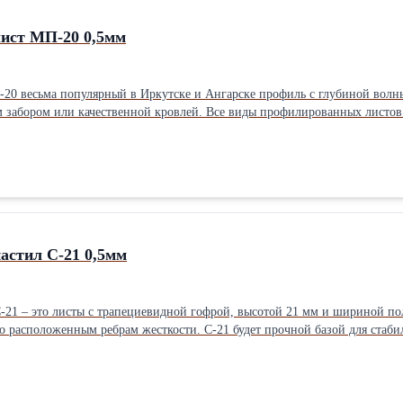
ист МП-20 0,5мм
0 весьма популярный в Иркутске и Ангарске профиль с глубиной волны 
ды профилированных листов завод МеталлПрофиль выпускает в двух видах проката прямом и
иста МП-20 есть третий вид проката, специально для кровельных покрыти
т кровлю от самой возможности протекания, при любых шквалистых ветрах и непогоде. Купи
 6 метров, так и в любой необходимой длине. Минимальный размер профли
стил С-21 0,5мм
21 – это листы с трапециевидной гофрой, высотой 21 мм и шириной пол
удет прочной базой для стабильной кровли, основательного забора каркаса остановочного
их построек. Симметричные гребни профиля делают его стойким к физич
1 выпускается в 2-х видах: прямой и обратный прокат, для кровли испол
гофры в 21 мм – эти листы очень легко совмещаются при монтаже, паз в паз. Подробнее о 