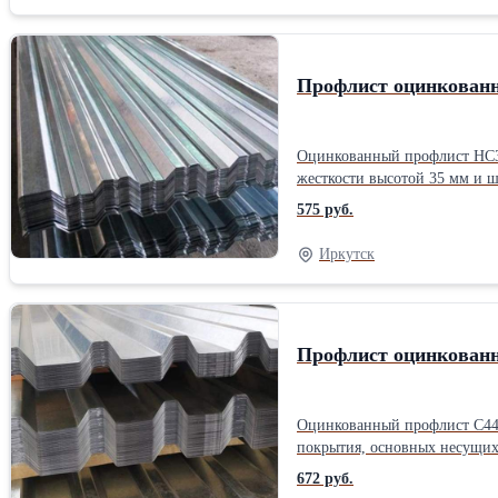
Профлист оцинкован
Оцинкованный профлист НС35
жесткости высотой 35 мм и 
которые придают оцинкованному листу НС35 до
575 руб.
районах со сложным климатом
Иркутск
Профлист оцинкованн
Оцинкованный профлист С44 –
покрытия, основных несущих 
опалубки для железобетонных перекрытий, в производстве сэн
672 руб.
нанесены различные покрыти