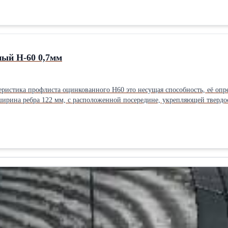
 агрессивной среде (морская вода, химические и техногенные производст
лабораториях, в холодильных камерах и на производстве пищевых продуктов. Подробнее
ый Н-60 0,7мм
еристика профлиста оцинкованного Н60 это несущая способность, её оп
ширина ребра 122 мм, с расположенной посередине, укрепляющей твердос
 профилированных листов. Его способность нести высокие статические и динамические нагрузки, при этом
сть использовать Н-60 в следующих случаях: в перекрытиях, без промеж
посл