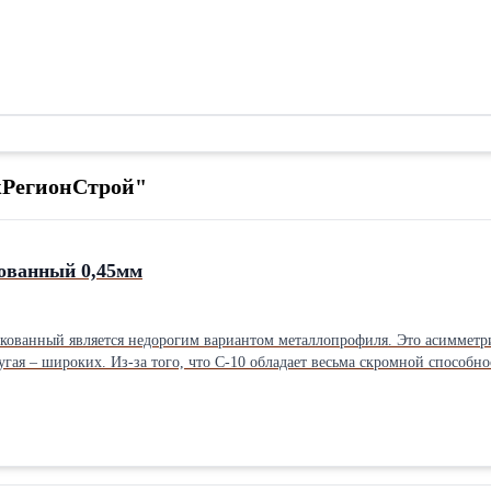
жРегионСтрой"
ованный 0,45мм
ованный является недорогим вариантом металлопрофиля. Это асимметрич
ругая – широких. Из-за того, что С-10 обладает весьма скромной способн
 асимметричный
глядит как чередование узких волн, а другая – широких. Купить оцинкованный профлист С-10 можно как в стандарте 2 
бходимой длине. Минимальный размер профлиста для заказа: 0,5 метра, м
метров от 2 до 5 дней (если объем меньше – с открытой датой готовности). Подробнее про пр