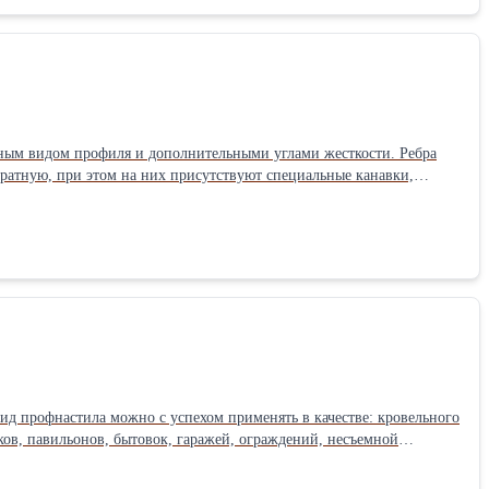
ым видом профиля и дополнительными углами жесткости. Ребра
ратную, при этом на них присутствуют специальные канавки,
ьстве быстровозводимых зданий (складов, ангаров, киосков,
профлиста собирают сэндвич-панели. Подробнее о Профлисте НС35
ид профнастила можно с успехом применять в качестве: кровельного
ов, павильонов, бытовок, гаражей, ограждений, несъемной
юмоцинк, PVDF. Профлист С44 можно применять для особых задач,