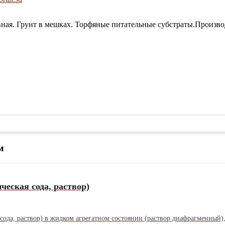
овная. Грунт в мешках. Торфяные питательные субстраты.Произв
м
ческая сода, раствор)
да, раствор) в жидком агрегатном состоянии (раствор диафрагменный), с достав