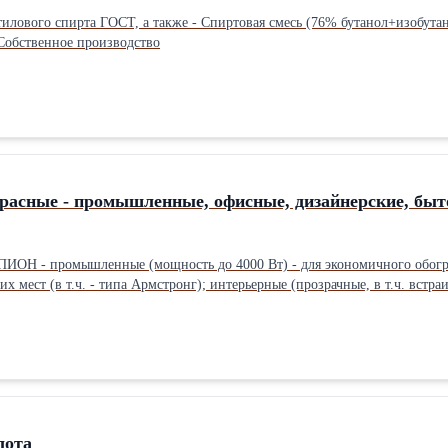
тилового спирта ГОСТ, а также - Спиртовая смесь (76% бутанол+изобутан
Собственное производство
расные - промышленные, офисные, дизайнерские, бы
ПИОН - промышленные (мощность до 4000 Вт) - для экономичного обогре
х мест (в т.ч. - типа Армстронг); интерьерные (прозрачные, в т.ч. встр
0 Вт) - для экономичного обогрева жилья, бань, гаражей, дач, помещ
очника энергии: Электрические Тип нагревательного элемента: Керамич
лота