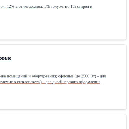
ол, 12% 2-этилгексанол, 5% толуол, по 1% стирол и
товые
ва помещений и оборудования; офисные (до 2500 Вт) - для
аиваемые в стеклопакеты) - для дизайнерского оформления
ений для животных. ПИОН-Самара.РФПроизводитель: ПИОН
еские