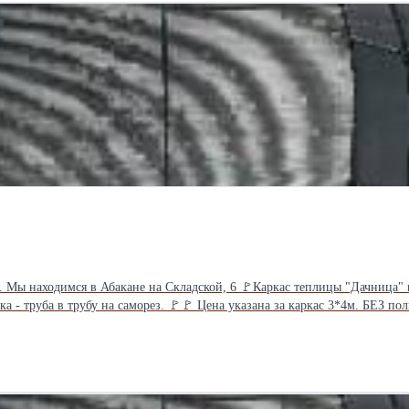
но. Мы находимся в Абакане на Складской, 6 🚩Каркас теплицы "Дачница
рка - труба в трубу на саморез. 🚩🚩 Цена указана за каркас 3*4м. БЕЗ 
о - двум метрам с помощью вставок. 🚩Цена вставки для увеличения длин
Каркас 3*10м выходит - 29 850 руб. Данный каркас теплицы по качеству 
рогать данный каркас для теплицы можно на Складской, 6 в Абакане. 🚩
азине. 🚩Каркасы для теплиц в наличии на Складскoй, 6 🚩Мы работаем с 