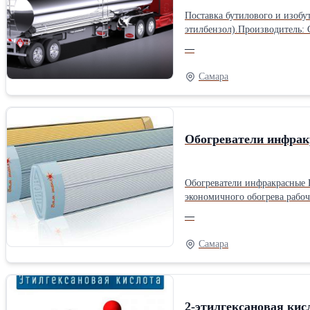
Поставка бутилового и изобу
этилбензол).Производитель: 
—
Самара
Обогреватели инфрак
Обогреватели инфракрасные 
экономичного обогрева рабочи
помещений; бытовые (до 250
—
Назначение: Бытовые Тип ист
Самара
2-этилгексановая кис