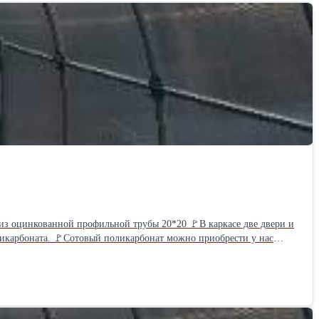
" из оцинкованной профильной трубы 20*20 🚩В каркасе две двери и
поликарбоната. 🚩Сотовый поликарбонат можно приобрести у нас
ы на 2м - 2 950 руб. 🚩Каркас 3*4м выходит - 11 000 руб. 🚩Каркас
- полностью соответствует своей цене❗ Длина теплицы может быть
Цена действительна неделю с момента публикации от 04.08.2026г.
10 до 17 часов будни., с 10 до 15 часов суббота.