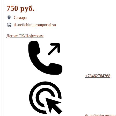
750 руб.
Самара
tk-neftehim.promportal.su
Денис ТК-Нефтехим
+78462764268
tk-neftehim.prompo