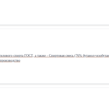
тилового спирта ГОСТ, а также - Спиртовая смесь (76% бутанол+изобутан
 производство