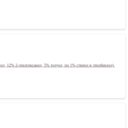
ол, 12% 2-этилгексанол, 5% толуол, по 1% стирол и этилбензол).