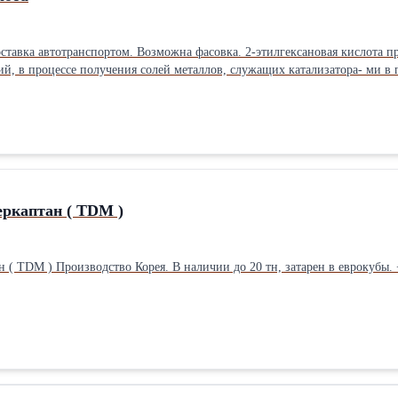
оставка автотранспортом. Возможна фасовка. 2-этилгексановая кислота п
й, в процессе получения солей металлов, служащих катализатора- ми в 
ркаптан ( TDM )
 ( TDM ) Производство Корея. В наличии до 20 тн, затарен в еврокубы