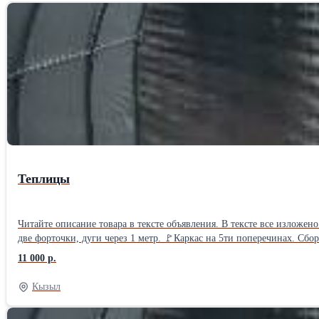
Теплицы
Читайте описание товара в тексте объявления. В тексте все изложе
две форточки, дуги через 1 метр. 🚩Каркас на 5ти поперечинах. Сбо
отдельно, на выбор. 🚩Каркас теплицы увеличивается по длине кратн
11 000 р.
3*6м выходит - 13 950 руб. 🚩Каркас 3*8м выходит - 16 900 руб. 🚩
любой кратной двум метрам от 4х метров❗ Посмотреть - увидеть, пот
Кызыл
Далее актуальную цену Вы можете узнать по телефону или у нас в маг