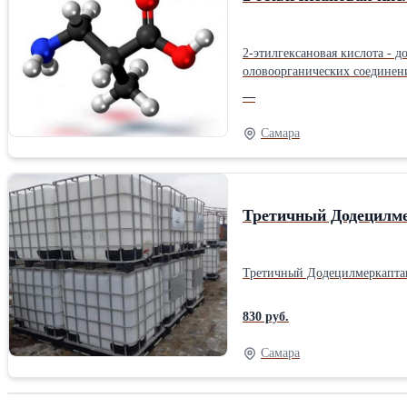
2-этилгексановая кислота - д
оловоорганических соединени
—
Самара
Третичный Додецилме
Третичный Додецилмеркаптан
830 руб.
Самара