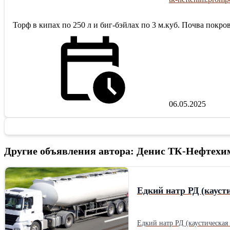
Торф в кипах по 250 л и биг-бэйлах по 3 м.куб. Почва покр
06.05.2025
Другие объявления автора: Денис ТК-Нефтехи
Едкий натр РД (каусти
Едкий натр РД (каустическая со