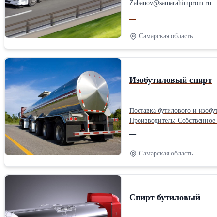
Zabanov@samarahimprom.ru
—
Самарская область
Изобутиловый спирт
Поставка бутилового и изобу
Производитель: Собственное
—
Самарская область
Спирт бутиловый