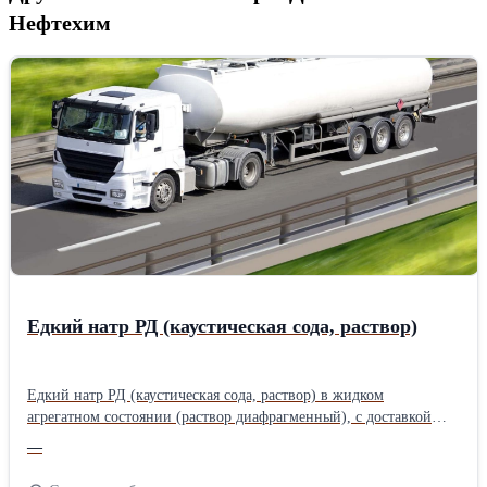
Нефтехим
Едкий натр РД (каустическая сода, раствор)
Едкий натр РД (каустическая сода, раствор) в жидком
агрегатном состоянии (раствор диафрагменный), с доставкой
автоцистернами. +78462764268 Zabanov@samarahimprom.ru
—