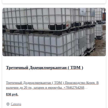
Третичный Додецилмеркаптан ( TDM )
Третичный Додецилмеркаптан ( TDM ) Производство Корея. В
наличии до 20 тн, затарен в еврокубы. +78462764268
Zabanov@samarahimprom.ru
830 руб.
Самара