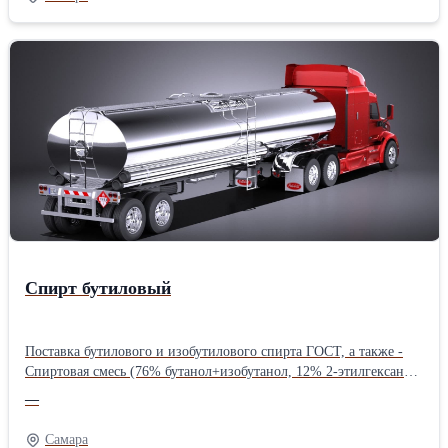
Спирт бутиловый
Поставка бутилового и изобутилового спирта ГОСТ, а также -
Спиртовая смесь (76% бутанол+изобутанол, 12% 2-этилгексанол,
5% толуол, по 1% стирол и этилбензол).Производитель:
—
Собственное производство
Самара