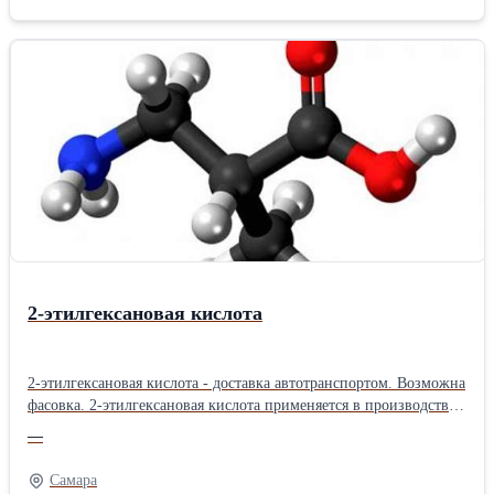
2-этилгексановая кислота
2-этилгексановая кислота - доставка автотранспортом. Возможна
фасовка. 2-этилгексановая кислота применяется в производстве
сиккативов, растворителей, оловоорганических соединений, в
—
процессе получения солей металлов, служащих катализатора- ми
в производстве пластификаторов, и других целей.
Самара