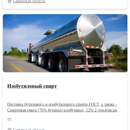
Самарская область
Изобутиловый спирт
Поставка бутилового и изобутилового спирта ГОСТ, а также -
Спиртовая смесь (76% бутанол+изобутанол, 12% 2-этилгексанол,
5% толуол, по 1% стирол и этилбензол). Производитель:
—
Собственное производство
Самарская область