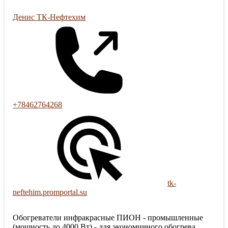
Денис ТК-Нефтехим
+78462764268
tk-
neftehim.promportal.su
Обогреватели инфракрасные ПИОН - промышленные
(мощность до 4000 Вт) - для экономичного обогрева