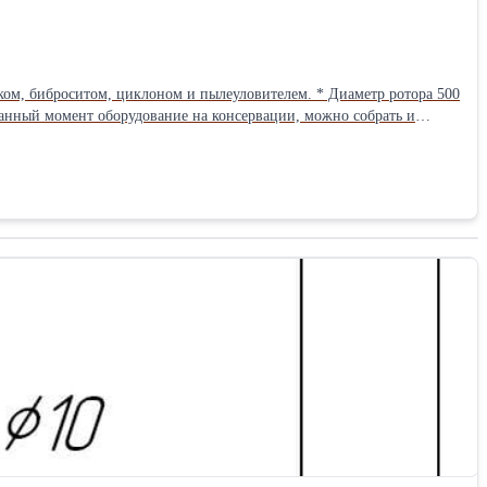
 данный момент оборудование на консервации, можно собрать и
подключить. Возможна продажа с НДС Контакты - ООО Пласт Сырье Андрей 8-953-749-94-18 8-900-971-06-19 zlyden62@rambler.ru plastsyre62@rambler.ru