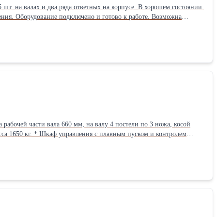
ения. Оборудование подключено и готово к работе. Возможна
продажа с НДС Контакты - ООО Пласт Сырье Андрей 8-953-749-94-18 8-900-971-06-19 zlyden62@rambler.ru plastsyre62@rambler.ruВид оборудования: Шредеры
асса 1650 кг. * Шкаф управления с плавным пуском и контролем
одключение, возможна продажа с НДС Контакты - ООО Пласт Сырье
д оборудования: Дробилки