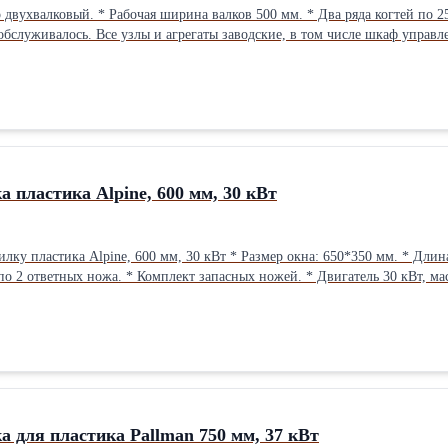
алах и два ряда ответных на корпусе. В хорошем состоянии.
бслуживалось. Все узлы и агрегаты заводские, в том числе шкаф управл
а пластика Alpine, 600 мм, 30 кВт
р окна: 650*350 мм. * Длина рабочей части вала 660 мм, на валу 4 постели по 3 ножа, косой
 по 2 ответных ножа. * Комплект запасных ножей. * Двигатель 30 кВт, м
невмотранспорт. * Габариты дробилки: 1700*1200*1900 мм. Возможно п
Андрей 8-953-749-94-18 8-900-971-06-19 zlyden62@rambler.ru plastsyre62@rambler.ruВи
а для пластика Pallman 750 мм, 37 кВт