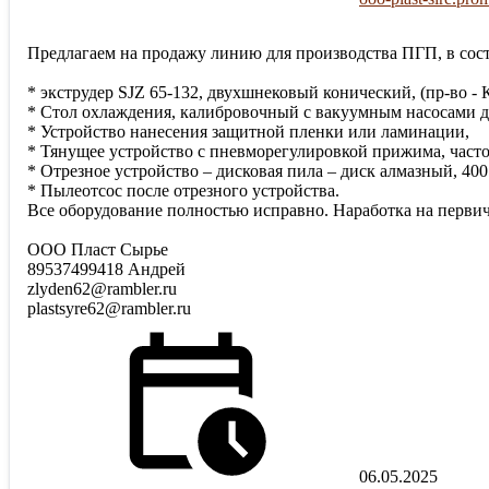
Предлагаем на продажу линию для производства ПГП, в сост
* экструдер SJZ 65-132, двухшнековый конический, (пр-во -
* Стол охлаждения, калибровочный с вакуумным насосами д
* Устройство нанесения защитной пленки или ламинации,
* Тянущее устройство с пневморегулировкой прижима, часто
* Отрезное устройство – дисковая пила – диск алмазный, 400
* Пылеотсос после отрезного устройства.
Все оборудование полностью исправно. Наработка на перви
ООО Пласт Сырье
89537499418 Андрей
zlyden62@rambler.ru
plastsyre62@rambler.ru
06.05.2025