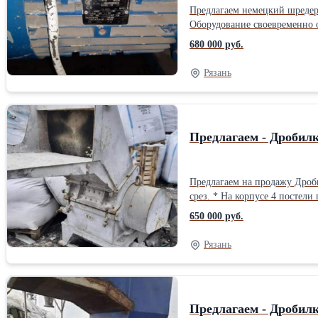
Предлагаем немецкий шредер двухвалковый. * Рабочая ширина валков 500 мм. * Два ряда когтей по 25 шт. на в
Оборудование своевременно о
680 000 руб.
Рязань
Предлагаем - Дробилк
Предлагаем на продажу Дробилку пластика Alpine, 600 мм, 30 кВт * Разме
срез. * На корпусе 4 постели
перегрузки. * Бункер под п
650 000 руб.
Рязань
Предлагаем - Дробилк