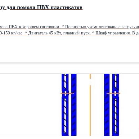
цу для помола ПВХ пластикатов
ектована с загрузчиком, биброситом, циклоном и пылеуловителем. * Диаметр ротора 500
0-150 кг/час. * Двигатель 45 кВт, плавный пуск. * Шкаф управления. В