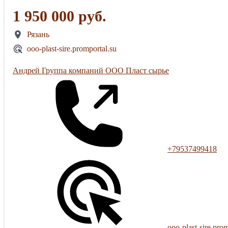
1 950 000 руб.
Рязань
ooo-plast-sire.promportal.su
Андрей Группа компаний ООО Пласт сырье
+79537499418
ooo-plast-sire.pro