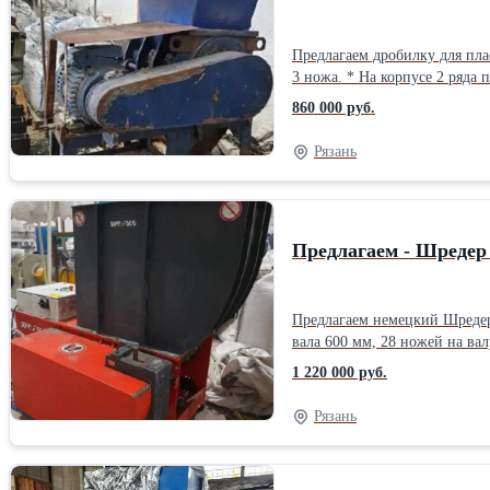
Предлагаем дробилку для пластика в хорошем с
3 ножа. * На корпусе 2 ряда 
пластиках 300-450 кг/час. *
860 000 руб.
Рязань
Предлагаем - Шредер 
Предлагаем немецкий Шредер для пластика Weima WL 4, 18,5 кВт. * V-обр
вала 600 мм, 28 ножей на ва
хорошем состоянии. Оборудов
1 220 000 руб.
Рязань