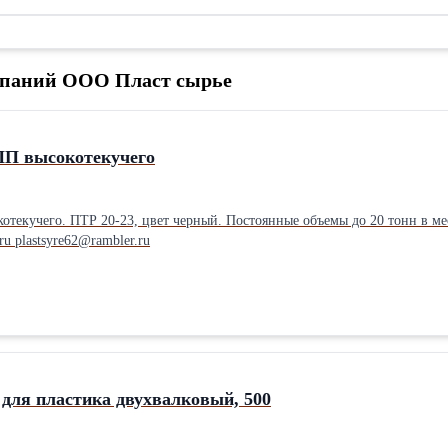
омпаний ООО Пласт сырье
ПП высокотекучего
. ПТР 20-23, цвет черный. Постоянные объемы до 20 тонн в месяц. Цена от 80 р. ООО Пласт С
zlyden62@rambler.ru plastsyre.ru plastsyre62@rambler.ru
для пластика двухвалковый, 500