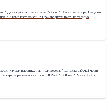
да по
енки. * 2 комплекта ножей. * Производительность на твердых
 Вес 1500 кг. Можно подключить и проверить. Возможна продажа с
 - ООО Пласт Сырье Андрей 8-953-749-94-18 8-900-971-06-19 zlyden62@rambler.ru plastsyre62@rambler.ruВид оборудования: Дробилки
 Размеры горловины внутри – 1000*600*1000 мм. * Масса 1300 кг. В
аботка 3112 мч. Подключен, можно проверить в работе. Возможна
продажа с НДС Контакты - ООО Пласт Сырье Андрей 8-953-749-94-18 8-900-971-06-19 zlyden62@rambler.ru plastsyre62@rambler.ruВид оборудования: Шредеры