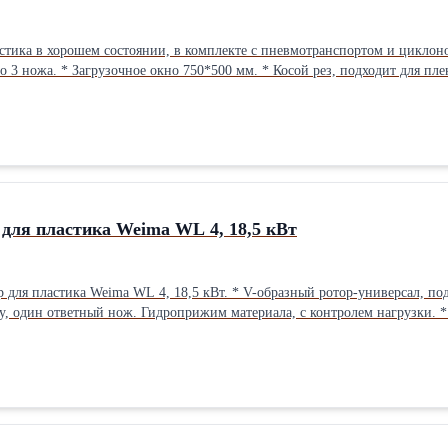
остоянии, в комплекте с пневмотранспортом и циклоном. * Длина рабочей части вала 750 мм. * Ножей на роторе 3 ря
по 3 ножа. * Загрузочное окно 750*500 мм. * Косой рез, подходит для пл
 Двигатель 37 кВт. * Габариты дробилки: Д*Ш*В – 1500*1350*2500 мм. *
НДС Контакты
для пластика Weima WL 4, 18,5 кВт
азный ротор-универсал, подходит как для пластика, так и для дерева. * Ширина рабочей части
лу, один ответный нож. Гидроприжим материала, с контролем нагрузки. *
ание своевременно обслуживалось. Все узлы и агрегаты заводские. Нар