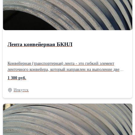
Лента конвейерная БКНЛ
Конвейерная (транспортерная) лента - это гибкий элемент
ленточного конвейера, который направлен на выполение две
функции: грузонесущую и тяговую. Конвейерная лента
1 300 руб.
представляет собой прорезиненную ленту на тканевой или
тросовой основе. Конвейерная лента предназначена для
Иркутск
перемещения груза в горизонтальном, вертикальном и
наклонном направлениях.Производитель: Собственное
производство Тип по назначению: Общего назначения
Материал: Резинотканевая