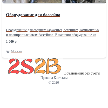
69х64х58см
Оборудование для бассейна
Оборудование для сборных каркасных, бетонных, композитных
и полипропиленовых бассейнов. В наличии оборудование из
пластика и нержавеющей стали марки AISI304 и AISI316 от
1 000 р.
производителей Aquaviva, Emaux, Kripsol, Poolmagic, Hayward,
Elecro, Pahlen, Fairland и многие др.: - Морозоустойчивые
Москва
бассейны - Системы фильтрации (фильтры, насосы) - Чашковые
пакеты (внутренний лайнер) - Закладные элементы (скиммер,
форсунка, донный слив, переливные решетки) - Пылесосы
(роботы, полуавтоматические и ручные) - Пленка ПВХ
Объявления без суеты
(однотонная, с рисунком, текстурная и 3D) - Лестницы для
Правила
Контакты
бассейна и поручни - Оборудование для подогрева воды
© 2026
(теплообменники, электронагреватели, тепловые насосы) -
Оборудование для дезинфекции (станция дозации,
хлоргенераторы, уф-установки) - Аттракционы (водопады,
противотоки, аэромассаж, гидромассаж) - Подсветка для
бассейна (прожекторы накладные, с Led диодами,
комплектующие) Наши специалисты выполнят: облицовку