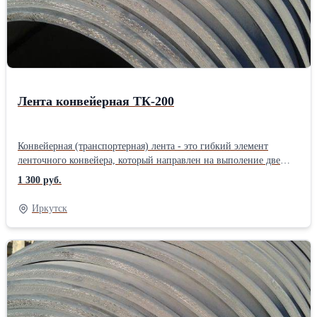
Лента конвейерная ТК-200
Конвейерная (транспортерная) лента - это гибкий элемент
ленточного конвейера, который направлен на выполение две
функции: грузонесущую и тяговую. Конвейерная лента
1 300 руб.
представляет собой прорезиненную ленту на тканевой или
тросовой основе. Конвейерная лента предназначена для
Иркутск
перемещения груза в горизонтальном, вертикальном и
наклонном направлениях.Производитель: Собственное
производство Тип по назначению: Общего назначения
Материал: Резинотканевая