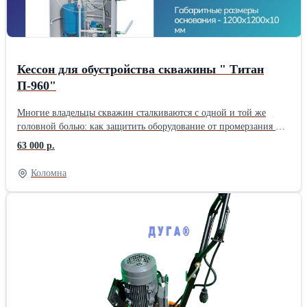
Кессон для обустройства скважины " Титан
П-960"
Многие владельцы скважин сталкиваются с одной и той же
головной болью: как защитить оборудование от промерзания и
грунтовых вод? Мы рекомендуем проверенное решение —
63 000 р.
кессон «Титан П-960». Почему именно он? ✅ Надежность.
Выполнен из качественного полипропилена. Он не ржавеет, не
Коломна
гниет и не требует дополнительной гидроизоляции. ✅
Герметичность. Конструкция полностью исключает попадание
верховодки в скважину. Ваша вода останется чистой. ✅
Удобство. Внутри достаточно места для размещения автоматики,
гидроаккумулятора и фильтров. Обслуживать скважину теперь
можно в полный рост, а не «на корточках». ✅ Долговечность.
Срок службы такого кессона — более 50 лет. Поставили и
забыли. «Титан П-960» — это инвестиция в комфорт вашего
загородного дома. Хотите узнать стоимость установки под ключ?
Пишите в комментариях или в директ, проконсультируем!