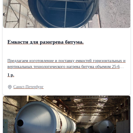
Емкости для разогрева битума.
Предлагаем изготовление и поставку емкостей горизонтальных и
вертикальных технологического нагрева битума объемом 25-60
м3 в габаритных размерах для перевозки автотранспортом.
1 р.
Емкость предназначена для хранения и разогрева
нефтепродуктов до рабочей температуры. Нагрев производится
Санкт-Петербург
термальным маслом внутри емкости.