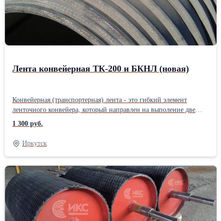
Лента конвейерная ТК-200 и БКНЛ (новая)
Конвейерная (транспортерная) лента - это гибкий элемент
ленточного конвейера, который направлен на выполение две
функции: грузонесущую и тяговую. Конвейерная лента
1 300 руб.
представляет собой прорезиненную ленту на тканевой или
тросовой основе. Конвейерная лента предназначена для
Иркутск
перемещения груза в горизонтальном, вертикальном и
наклонном направлениях.Производитель: Собственное
производство Тип по назначению: Общего назначения
Материал: Резинотканевая