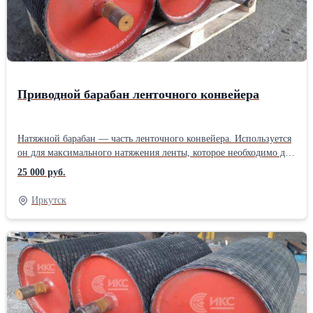
Приводной барабан ленточного конвейера
Натяжной барабан — часть ленточного конвейера. Используется
он для максимального натяжения ленты, которое необходимо для
передачи тяги, чтобы привести ленту в движение.Также
25 000 руб.
натяжной барабан не позволяет провисать ленте между
роликоопорами. Монтируется устройство на противоположной
Иркутск
стороне от приводного барабана. Наше предприятие изготовит
для Вас натяжные, приводные барабаны. У нас работают
грамотные специалисты, которые с радостью спроектируют вам
нужное изделие, гарантируем изготовление в кротачайшие
сроки (в зависимости от загруженности цеха). Звоните!!!
Производитель: Собственное производство Тип: Барабан для
конвейера