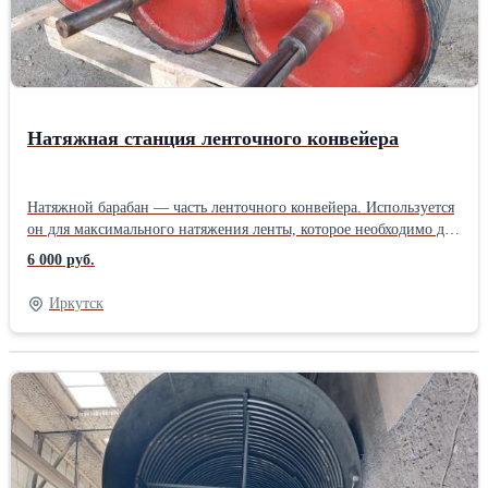
Натяжная станция ленточного конвейера
Натяжной барабан — часть ленточного конвейера. Используется
он для максимального натяжения ленты, которое необходимо для
передачи тяги, чтобы привести ленту в движение.Также
6 000 руб.
натяжной барабан не позволяет провисать ленте между
роликоопорами. Монтируется устройство на противоположной
Иркутск
стороне от приводного барабана. Наше предприятие изготовит
для Вас натяжные, приводные барабаны. У нас работают
грамотные специалисты, которые с радостью спроектируют вам
нужное изделие, гарантируем изготовление в кротачайшие
сроки (в зависимости от загруженности цеха). Звоните!!!
Производитель: Собственное производство