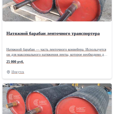
Натяжной барабан ленточного транспортера
Натяжной барабан — часть ленточного конвейера. Используется
он для максимального натяжения ленты, которое необходимо для
передачи тяги, чтобы привести ленту в движение.Также
25 000 руб.
натяжной барабан не позволяет провисать ленте между
роликоопорами. Монтируется устройство на противоположной
Иркутск
стороне от приводного барабана. Наше предприятие изготовит
для Вас натяжные, приводные барабаны. У нас работают
грамотные специалисты, которые с радостью спроектируют вам
нужное изделие, гарантируем изготовление в кротачайшие
сроки (в зависимости от загруженности цеха). Звоните!!!
Производитель: Собственное производство Тип: Барабан для
конвейера