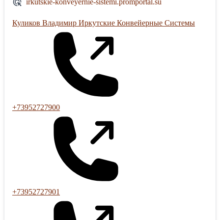
irkutskie-konveyernie-sistemi.promportal.su
Куликов Владимир Иркутские Конвейерные Системы
+73952727900
+73952727901