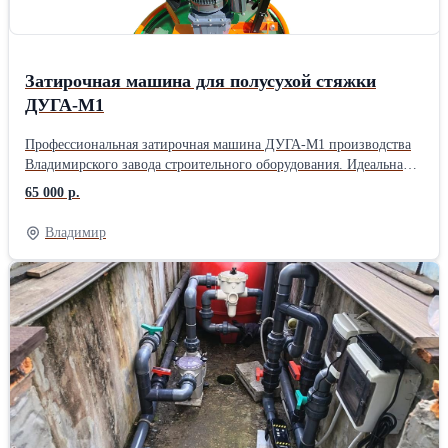
Затирочная машина для полусухой стяжки
ДУГА-М1
Профессиональная затирочная машина ДУГА-М1 производства
Владимирского завода строительного оборудования. Идеальна
для полусухой стяжки, вес с диском всего 40кг! Складная рама,
65 000 р.
регулировка стойки по росту оператора, надёжный пусковой
механизм (путевой выключатель, а не кнопка) с плавным
Владимир
пуском. Профессиональный дорогой электродвигатель и соосный
редуктор (не дешёвый червячный), мощный прожектор 70Вт,
диски в наличии. Питание 220в, 1,1кВт. Производство более 11
лет для торговых сетей под разными брендами. Затирочные
машины такого уровня стоят от 100т.р. В комплекте паспорт,
гарантийный талон, фанерный ящик для перевозки. Модель
ДУГА - М1 Привод - Электрический, 220В Назначение - Для
полусухой стяжки Масса, кг - 40 Потребляемая мощность, кВт -
1,1 Диаметр обрабатываемой поверхности, мм - 610 Диск - D600
(605)мм Тип крепления диска - 4 шпильки Прожектор - 70 Вт
Упаковка - Фанерно-деревянный ящик Габариты в упаковке -