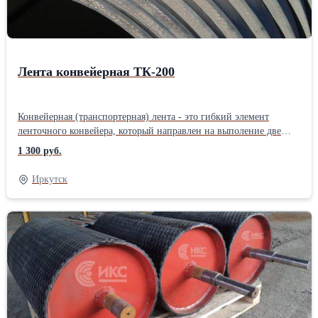
Лента конвейерная ТК-200
Конвейерная (транспортерная) лента - это гибкий элемент
ленточного конвейера, который направлен на выполение две
функции: грузонесущую и тяговую. Конвейерная лента
1 300 руб.
представляет собой прорезиненную ленту на тканевой или
тросовой основе. Конвейерная лента предназначена для
Иркутск
перемещения груза в горизонтальном, вертикальном и
наклонном направлениях.Производитель: Собственное
производство Тип по назначению: Общего назначения
Материал: Резинотканевая