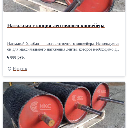
Натяжная станция ленточного конвейера
Натяжной барабан — часть ленточного конвейера. Используется
он для максимального натяжения ленты, которое необходимо для
передачи тяги, чтобы привести ленту в движение.Также
6 000 руб.
натяжной барабан не позволяет провисать ленте между
роликоопорами. Монтируется устройство на противоположной
Иркутск
стороне от приводного барабана. Наше предприятие изготовит
для Вас натяжные, приводные барабаны. У нас работают
грамотные специалисты, которые с радостью спроектируют вам
нужное изделие, гарантируем изготовление в кротачайшие
сроки (в зависимости от загруженности цеха). Звоните!!!
Производитель: Собственное производство