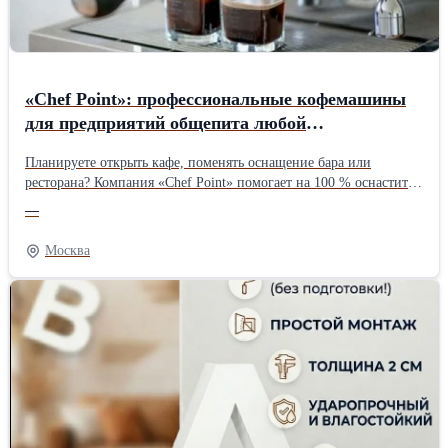
«Chef Point»: профессиональные кофемашины
для предприятий общепита любой
масштабности
Планируете открыть кафе, поменять оснащение бара или
ресторана? Компания «Chef Point» помогает на 100 % оснастить
заведение – в линейке продукции имеется все, что нужно для
—
создания комфортной кофейной зоны, а команда экспертов
подберет решения с учетом особенностей вашего бизнеса,
Москва
финансовых возможностей и ожиданий гостей. И если вам
требуется оборудование для кафе и ресторанов или что-нибудь
еще, загляните в большой онлайн-каталог «Chef Point» и
выберете удобное оборудование, а поставщик обеспечит быструю
доставку и предоставит обязательные гарантии! Современные
кофемашины – основа кофейного бизнеса Кофемашина –
основной элемент всякой кофейни. Для маленьких заведений,
где кофе – ключевой продукт, именно эта техника и мастерство
бариста остаются конкурентным плюсом. «Chef Point»
рекомендует для подобных точек модели из премиального