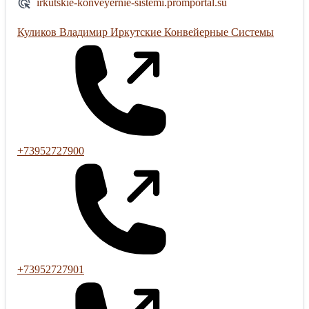
irkutskie-konveyernie-sistemi.promportal.su
Куликов Владимир Иркутские Конвейерные Системы
+73952727900
+73952727901