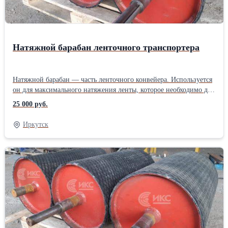
Натяжной барабан ленточного транспортера
Натяжной барабан — часть ленточного конвейера. Используется
он для максимального натяжения ленты, которое необходимо для
передачи тяги, чтобы привести ленту в движение.Также
25 000 руб.
натяжной барабан не позволяет провисать ленте между
роликоопорами. Монтируется устройство на противоположной
Иркутск
стороне от приводного барабана. Наше предприятие изготовит
для Вас натяжные, приводные барабаны. У нас работают
грамотные специалисты, которые с радостью спроектируют вам
нужное изделие, гарантируем изготовление в кротачайшие
сроки (в зависимости от загруженности цеха). Звоните!!!
Производитель: Собственное производство Тип: Барабан для
конвейера