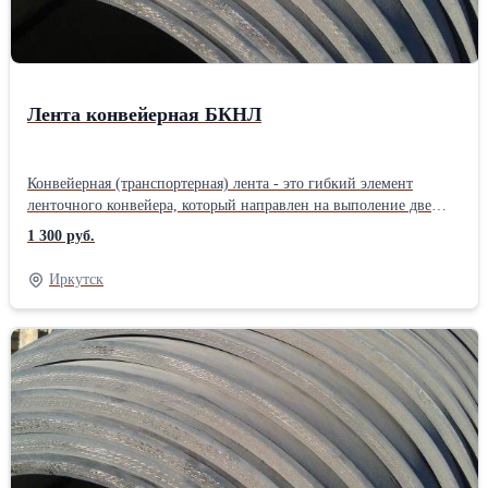
Лента конвейерная БКНЛ
Конвейерная (транспортерная) лента - это гибкий элемент
ленточного конвейера, который направлен на выполение две
функции: грузонесущую и тяговую. Конвейерная лента
1 300 руб.
представляет собой прорезиненную ленту на тканевой или
тросовой основе. Конвейерная лента предназначена для
Иркутск
перемещения груза в горизонтальном, вертикальном и
наклонном направлениях.Производитель: Собственное
производство Тип по назначению: Общего назначения
Материал: Резинотканевая