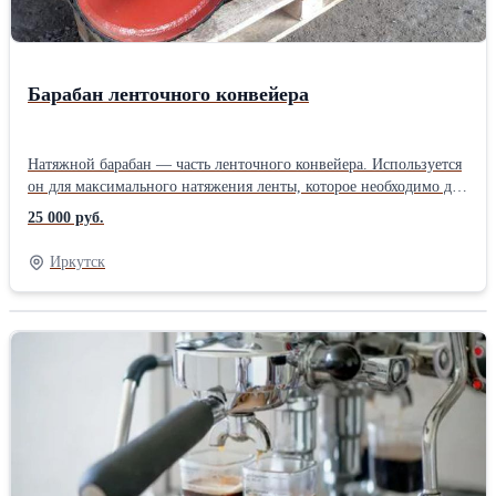
Барабан ленточного конвейера
Натяжной барабан — часть ленточного конвейера. Используется
он для максимального натяжения ленты, которое необходимо для
передачи тяги, чтобы привести ленту в движение.Также
25 000 руб.
натяжной барабан не позволяет провисать ленте между
роликоопорами. Монтируется устройство на противоположной
Иркутск
стороне от приводного барабана. Наше предприятие изготовит
для Вас натяжные, приводные барабаны. У нас работают
грамотные специалисты, которые с радостью спроектируют вам
нужное изделие, гарантируем изготовление в кротачайшие
сроки (в зависимости от загруженности цеха). Звоните!!!
Производитель: Собственное производство Тип: Барабан для
конвейера