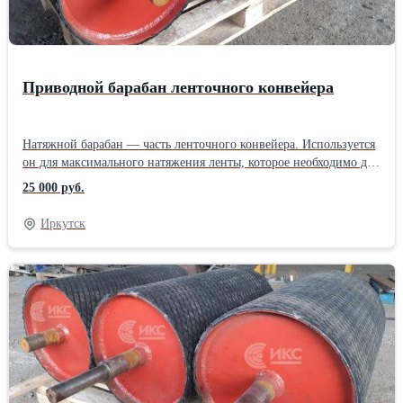
Приводной барабан ленточного конвейера
Натяжной барабан — часть ленточного конвейера. Используется
он для максимального натяжения ленты, которое необходимо для
передачи тяги, чтобы привести ленту в движение.Также
25 000 руб.
натяжной барабан не позволяет провисать ленте между
роликоопорами. Монтируется устройство на противоположной
Иркутск
стороне от приводного барабана. Наше предприятие изготовит
для Вас натяжные, приводные барабаны. У нас работают
грамотные специалисты, которые с радостью спроектируют вам
нужное изделие, гарантируем изготовление в кротачайшие
сроки (в зависимости от загруженности цеха). Звоните!!!
Производитель: Собственное производство Тип: Барабан для
конвейера