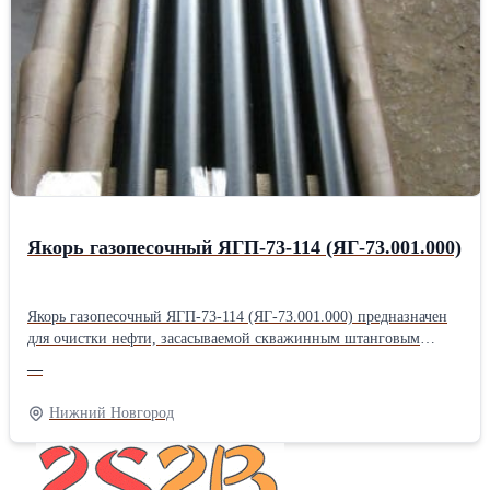
Фильтропакет 8Д2.966.034-8; Фильтропакет 8Д2.966.034-10;
Продам Фильтропакет 8Д2.966.034-12; Фильтропакет
8Д2.966.034-13; Фильтропакет 8Д2.966.034-14; Фильтропакет
8Д2.966.034-15; Фильтропакет 8Д2.966.034-16; Продам
Фильтропакет 8Д2.966.034-17; Фильтропакет 8Д2.966.034-18;
фильтродиск 8Д6.270.001-1; фильтродиск 8Д6.270.001-2;
фильтродиск 8Д6.270.001-3; Продам фильтродиск 8Д6.270.001-4;
фильтродиск 8Д6.270.001-5; фильтродиск 8Д6.270.001-6
Якорь газопесочный ЯГП-73-114 (ЯГ-73.001.000)
Якорь газопесочный ЯГП-73-114 (ЯГ-73.001.000) предназначен
для очистки нефти, засасываемой скважинным штанговым
насосом из нефтяного пласта. Якорь газопесочный ЯГ-73.001.000
—
своей внутренней конической резьбой крепится на колонне
системы НКТ. Якорь газопесочный ЯГ-73.001.000 состоит из
Нижний Новгород
корпуса, муфты, сетки, гильзы, кожуха, башмака, пробки. На
конце корпуса имеется резьба, на которую навинчена муфта. На
среднюю часть корпуса установлена сетка из нержавеющей