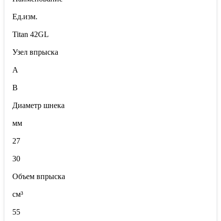
Ед.изм.
Titan 42GL
Узел впрыска
A
B
Диаметр шнека
мм
27
30
Объем впрыска
см³
55