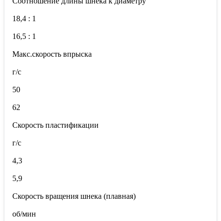
Соотношение длины шнека к диаметру
18,4 : 1
16,5 : 1
Макс.скорость впрыска
г/с
50
62
Скорость пластификации
г/с
4,3
5,9
Скорость вращения шнека (плавная)
об/мин