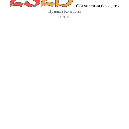
стали. На муфту установлена гильза, имеющая на своей
Объявления без суеты
поверхности расположенные в последовательных сечениях 3
Правила
Контакты
отверстия Ø12 мм, 4 отверстия Ø14 мм, 5 отверстий Ø16 мм. На
© 2026
муфту установлен также кожух, прикрывающий отверстия на
гильзе и обеспечивающий за счёт разницы давлений
принудительное прохождение нефтегазовой смеси через
отверстия гильзы. В нижнюю часть гильзы ввернут башмак, на
котором установлена пробка. Характеристики: -
присоединительная резьба к трубам…резьба гладких труб НКТ
73 ГОСТ 633-80 шаг 2,54мм; - фильтрующий элемент …сетка 1-
040-025-130 12Х18Н9Т ГОСТ 3826-82 - способ фильтрации…
инерционно-гравитационный с механической очисткой; -
габаритные размеры: длина 1450 мм, диаметр Ø89 мм. Масса
28,3 кг; - максимальная производительность (насос условного
размера 44 с ходом 3,0 м) для легкой нефти 0,1 см2 /с…не менее
28 м3/сут для тяжелой нефти 0,665 см2 /с…не менее 12 м3/сут
для воды 0,01 см2 /с …не менее 55 м3/сут.