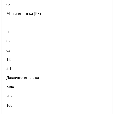
68
Масса впрыска (PS)
г
50
62
oz
1,9
2,1
Давление впрыска
Мпа
207
168