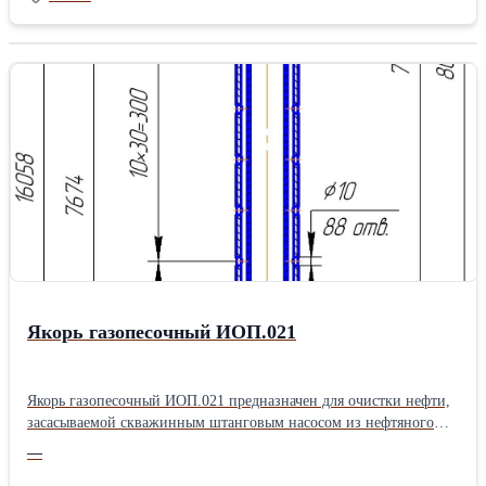
воздуха. Бункер выполнен в термоизолированном корпусе.
Процесс кристаллизации начинается после поступления сырья в
бункер, система перемешивания предотвращает слипание сырья.
Параметры Ед. изм. VCR-160 VCR-500 Емкость бака л 160 500
Мощность двигателя мешалки кВт 0,25 1,1 Мощность
вентилятора кВт 0,55 2,2 Гавльванотермическая мощность кВт
12 24 Кристаллизация кг\ч 50 150 Габариты машины (ШxВ) см
91x120 85x150 Масса нетто кг 230 500Производитель: Wensui
Якорь газопесочный ИОП.021
Якорь газопесочный ИОП.021 предназначен для очистки нефти,
засасываемой скважинным штанговым насосом из нефтяного
пласта. Якорь газопесочный ИОП.021 состоит из верхнего
—
корпуса, нижнего корпуса, патрубка, соединительных муфт,