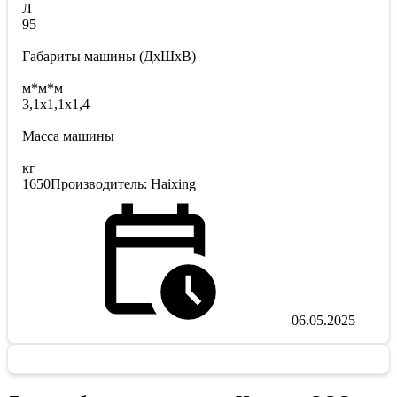
Л
95
Габариты машины (ДxШxВ)
м*м*м
3,1х1,1х1,4
Масса машины
кг
1650Производитель: Haixing
06.05.2025