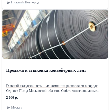
внутренней трубы и пробки. Все детали якоря за исключением
Нижний Новгород
внутренней трубы имеют резьбы НКТ73 ГОСТ 633-80 с шагом
2,54 мм. Для забора рабочей среды из затрубного пространства
верхний корпус имеет 88 отверстий Ø10мм. Характеристики: -
диаметр эксплуатационной колонны…114, 146, 168; -
габаритные размеры: длина 16058 мм, диаметр Ø89 мм; - масса
22,2 кг; - рабочий диапазон пропускной способности до 200 м3/
сут.
Продажа и стыковка конвейерных лент
Главный складской терминал компании расположен в городе
Сергиев Посад Московской области. Собственные локальные
производства расположены в городе Санкт-Петербурге, Ростове
2 000 р.
на Дону, Ярославле. ООО «Велес Групп» специализируется на
производстве РТИ и ПВХ изделий для различных отраслей
Москва