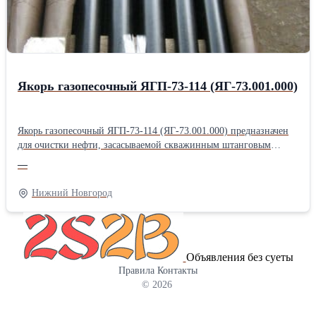
фильтродиск 8Д6.270.001-3; Продам фильтродиск 8Д6.270.001-4;
фильтродиск 8Д6.270.001-5; фильтродиск 8Д6.270.001-6
Якорь газопесочный ЯГП-73-114 (ЯГ-73.001.000)
Якорь газопесочный ЯГП-73-114 (ЯГ-73.001.000) предназначен
для очистки нефти, засасываемой скважинным штанговым
насосом из нефтяного пласта. Якорь газопесочный ЯГ-73.001.000
—
своей внутренней конической резьбой крепится на колонне
системы НКТ. Якорь газопесочный ЯГ-73.001.000 состоит из
Нижний Новгород
корпуса, муфты, сетки, гильзы, кожуха, башмака, пробки. На
конце корпуса имеется резьба, на которую навинчена муфта. На
среднюю часть корпуса установлена сетка из нержавеющей
стали. На муфту установлена гильза, имеющая на своей
Объявления без суеты
поверхности расположенные в последовательных сечениях 3
Правила
Контакты
отверстия Ø12 мм, 4 отверстия Ø14 мм, 5 отверстий Ø16 мм. На
© 2026
муфту установлен также кожух, прикрывающий отверстия на
гильзе и обеспечивающий за счёт разницы давлений
принудительное прохождение нефтегазовой смеси через