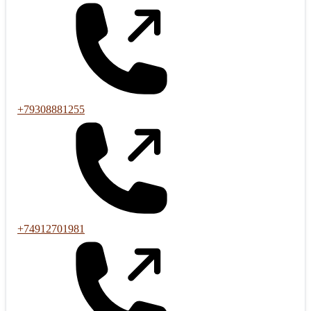
+79308881255
+74912701981