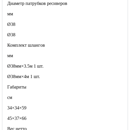
Диаметр патрубков ресиверов
мм
Ø38
Ø38
Комплект шлангов
мм
Ø38мм×3.5м 1 шт.
Ø38мм×4м 1 шт.
Габариты
см
34×34×59
45×37×66
Вес нетто