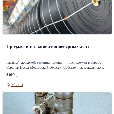
22,2 кг; - рабочий диапазон пропускной способности до 200 м3/
сут.
Продажа и стыковка конвейерных лент
Главный складской терминал компании расположен в городе
Сергиев Посад Московской области. Собственные локальные
производства расположены в городе Санкт-Петербурге, Ростове
2 000 р.
на Дону, Ярославле. ООО «Велес Групп» специализируется на
производстве РТИ и ПВХ изделий для различных отраслей
Москва
промышленности, строительства и сельского хозяйства.
Компания является дистрибутором как отечественных заводов
“Курскрезинотехника”, “Ярославль-Резинотехника” (ЯРТ),
“Красный Треугольник”, так и зарубежных фирм Sava
(Словения), Dunlop (Нидерланды), NILOS, Optibelt (Германия),
RUBENA (Чехия), занимающих лидирующие позиции на рынке