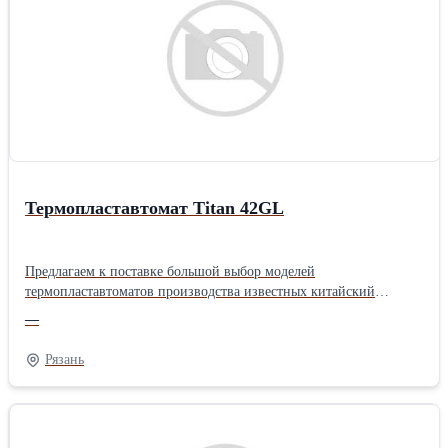
Термопластавтомат Titan 42GL
Предлагаем к поставке большой выбор моделей
термопластавтоматов производства известных китайский
компаний для производства широкого спектра продукции из
—
термопластичных полимеров. В ассортименте имеются также
инжекционно-литьевые машины для литья под давлением
Рязань
изделий из реактопластов. Возможна поставка модификаций со
пониженным энергопотреблением. Все машины произведены с
использованием передовых технологий в области литья под
давлением, а применение импортных комплектующих всемирно