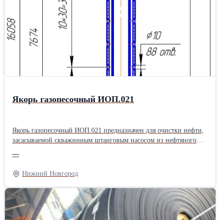
вентилятора кВт 0,55 2,2 Гавльванотермическая мощность кВт
12 24 Кристаллизация кг\ч 50 150 Габариты машины (ШxВ) см
91x120 85x150 Масса нетто кг 230 500Производитель: Wensui
Якорь газопесочный ИОП.021
Якорь газопесочный ИОП.021 предназначен для очистки нефти,
засасываемой скважинным штанговым насосом из нефтяного
пласта. Якорь газопесочный ИОП.021 состоит из верхнего
—
корпуса, нижнего корпуса, патрубка, соединительных муфт,
внутренней трубы и пробки. Все детали якоря за исключением
Нижний Новгород
внутренней трубы имеют резьбы НКТ73 ГОСТ 633-80 с шагом
2,54 мм. Для забора рабочей среды из затрубного пространства
верхний корпус имеет 88 отверстий Ø10мм. Характеристики: -
диаметр эксплуатационной колонны…114, 146, 168; -
габаритные размеры: длина 16058 мм, диаметр Ø89 мм; - масса