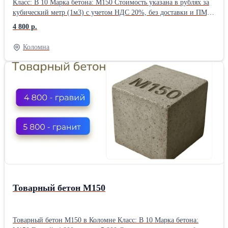
Класс: В 10 Марка бетона: М150 Стоимость указана в рублях за
кубический метр (1м3) с учетом НДС 20%, без доставки и ПМД
Воспользуйтесь выгодным предложением: скидка 7% будет
4 800 р.
зафиксирована за вашим номером телефона до конца недели.
Доставка бетона и раствора — круглосуточно, без выходных.
Коломна
Оформите заявку прямо сейчас, чтобы зафиксировать цену.
Товарный бетон М150
Товарный бетон М150 в Коломне Класс: В 10 Марка бетона: