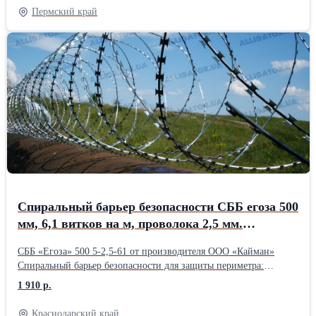
пластиковой упаковке 1 кг. Паста содержит активный компонент
Пермский край
- хлорид цинка, который может вызывать коррозию. После
пайки и лужения необходимо смыть остатки флюса тёплой водой
и чистой ветошью.
Спиральный барьер безопасности СББ егоза 500
мм, 6,1 витков на м, проволока 2,5 мм.
Производитель Кайман
СББ «Егоза» 500 5-2,5-61 от производителя ООО «Кайман»
Спиральный барьер безопасности для защиты периметра:
складов, промзон, стройплощадок, режимных объектов.
1 910 р.
Характеристики: • Диаметр спирали: 500 мм. • Плотность: 5
витков на метр. • Проволока: оцинкованная, 2,5 мм. • Витков в
Краснодарский край