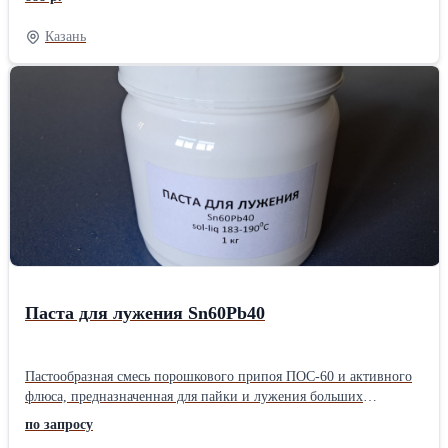
18.31.2, с гайкой ASME B 18.2.2; для высоких температур;
низких температур, из жаропрочных сплавов; коррозийно-
Казань
устойчивые сплавы; дуплекс. Сталь: A193; А320; A453; F468;
A182. Размер резьбы: 1/4; 5/16; 3/8; 7/16; 1/2; 9/16; 5/8; 3/4; 7/8;
1; 1-1/4; 1-1/8; 1-3/8; 1-1/2; 1-5/8; 1-3/4; 1-7/8; 2; 2-1/4; 2-1/2.
Длинна от 60 до 500 мм., Покрытие: гальваническое
цинкование, горячее цинкование, Xylan 1014. При отгрузке
предоставляется паспорт, сертификат, комплектовочная
ведомость. При запросе есть возможность нанесения
маркировок.
Паста для лужения Sn60Pb40
Пастообразная смесь порошкового припоя ПОС-60 и активного
флюса, предназначенная для пайки и лужения больших
поверхностей. Подходит для пайки и лужения сталей,
по запросу
оцинкованных сталей, чугуна и медных сплавов. Поставляется в