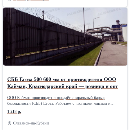
бухте: 61 шт. • Растяжка бухты: ориентировочно 10 м (уточняем
под проект). • Производство: ООО «Кайман», Краснодарский
край. Преимущества: • Стабильная геометрия спирали,
равномерные витки. • Горячее цинкование для долговечности на
улице. • Работаем по договору, сертификаты по запросу.
Условия: опт и розница, отгрузка со склада, расчёт метража под
периметр объекта. Звоните или пишите: [+79780614024].
Подготовим КП под ваш объект за 1 рабочий день.
СББ Егоза 500 600 мм от производителя ООО
Кайман, Краснодарский край — розница и опт
ООО Кайман производит и продаёт спиральный барьер
безопасности (СББ) Егоза. Работаем с частными лицами и
организациями: есть розница и оптовые поставки по
1 218 р.
Краснодарскому краю и в другие регионы. В наличии: •
Заграждение СББ Егоза диаметром 500 мм, 600 мм (другие
Славянск-на-Кубани
размеры под заказ). • Исполнение: оцинкованная сталь,