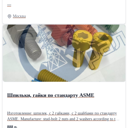
Уголок используется для окантовки, декоративной отделки
—
угловых и стыковых поверхностей. Обладает хорошими
прочностными характеристиками, поэтому может применяться в
Москва
малонагруженных опорных конструкциях. Ознакомиться с
информацией Вы можете на нашем сайте
Шпильки, гайки по стандарту ASME
Изготовление: шпилек, с 2 гайками, с 2 шайбами по стандарту
ASME. Manufacture: stud-bolt 2 nuts and 2 washers according to the
ASME standard. Шпилька с непрерывной резьбой ASME В
888 р.