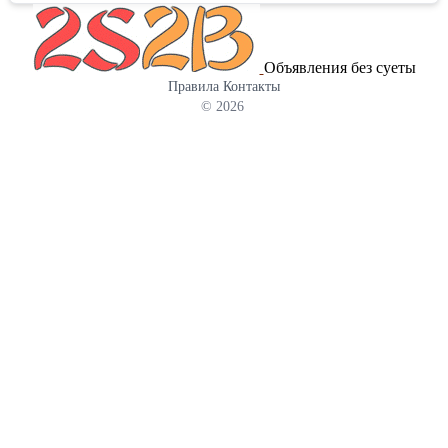
устойчива к коррозии. • Тип: спиральный барьер из
армированной колючей ленты, крепление скобами. Наши
преимущества: • собственное производство — контролируем
Объявления без суеты
качество на каждом этапе; • отгрузка в день оплаты при наличии
Правила
Контакты
на складе; • расчёт стоимости под проект (периметр, высота, шаг
© 2026
стоек); • помощь с подбором комплекта (скобы, кронштейны,
крепёж). Цена зависит от объёма и диаметра заграждения,
отправьте запрос с нужным количеством, пришлём точный
расчёт. Контакты: ООО «Кайман», Краснодарский край. Пишите
в сообщения доски или звоните — подскажем по
характеристикам и срокам доставки.