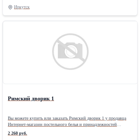
тематика: Цветы Размер: Семейный 2 нав. упаковка: Книжка
Иркутск
ПВХ комплектация: Стандартная Плотность ткани: 110 гр/м Тип
простыни КПБ: Стандарт (бесшовная) Застежка на
пододеяльнике КПБ: Разрез (в нижней части)
Римский дворик 1
Вы можете купить или заказать Римский дворик 1 у продавца
Интернет-магазин постельного белья и принадлежностей
«ТехДизайн» ( Иркутск )Тип ткани: Перкаль материал: Перкаль
2 260 руб.
цвет: Зеленый позиционирование: Унисекс тематика: Цветы