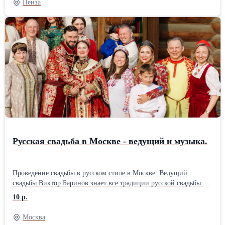
Пенза
запчасти, даю гарантию до 2-ух лет на работу и запчасти.
Стоимость ремонта называю до начала работы и она не меняется,
оплачиваете после проверки. Помимо бумажных документов
выдаю электронный чек с прописанной гарантией. Имеется
склад запчастей, что в большинстве случаев позволяет
выполнить ремонт у вас дома за один визит, при сложном
ремонте забираю машинку или узел в мастерскую. Многие
проблемы удается решить по телефону, звоните, консультация
бесплатна. С примерами и стоимостью ремонтов можете
ознакомиться на сайте.
Русская свадьба в Москве - ведущий и музыка.
Проведение свадьбы в русском стиле в Москве. Ведущий
свадьбы Виктор Баринов знает все традиции русской свадьбы.
Красочные,запоминающиеся обряды, русские игры и забавы,
10 р.
приметы, толкование таинства венчания в русском языке,
зажигательные русские танцы, мастер классы и музыкальные
Москва
номера. Программа рассчитана на людей любого возраста от