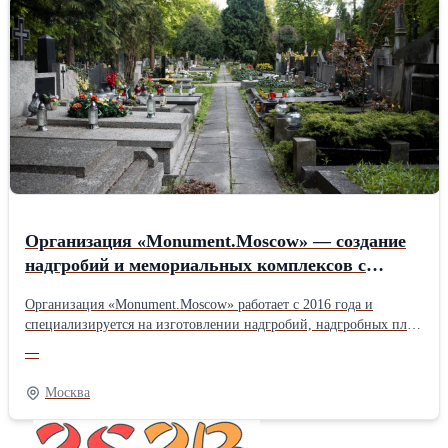
Организация «Monument.Moscow» — создание
надгробий и мемориальных комплексов с
гарантией до 30 лет.
Организация «Monument.Moscow» работает с 2016 года и
специализируется на изготовлении надгробий, надгробных плит
и комплексных решений «под ключ». Основные услуги —
—
создание изделий из натурального гранита и мрамора,
качественный монтаж и комплексное благоустройство
Москва
захоронений. Компания успешно реализовала больше 500
проектов, предоставляет свыше 30 видов камня и обеспечивает
100% точное соблюдение сроков . Приоритетная особенность —