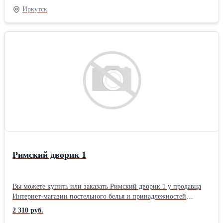
Размер: Евро2 2 нав. упаковка: Книжка ПВХ комплектация:
Иркутск
Стандартная Плотность ткани: 110 гр/м Тип простыни КПБ:
Стандарт (бесшовная) Застежка на пододеяльнике КПБ: Разрез (в
нижней части)
Римский дворик 1
Вы можете купить или заказать Римский дворик 1 у продавца
Интернет-магазин постельного белья и принадлежностей
«ТехДизайн» ( Иркутск )Тип ткани: Перкаль материал: Перкаль
2 310 руб.
цвет: Зеленый позиционирование: Унисекс тематика: Цветы