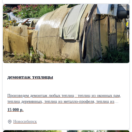
мала до велика. Всем будет весело.
демонтаж теплицы
Произведем демонтаж любых теплиц : теплиц из оконных рам,
теплиц деревянных, теплиц из металло-профеля, теплиц из
поликарбоната.Демонтаж производим с вывозом на полигоны
15 000 р.
или без вывоза. Стоимость от 15000 рублей. Предоставляет
транспорт и грузчики. По всем вопросам обращаться по
Новосибирск
телефону.