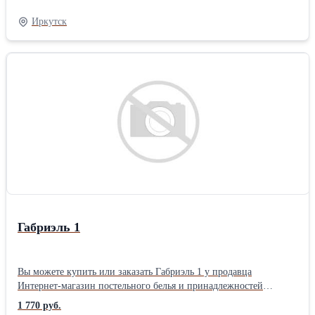
цвет: Розовый позиционирование: Для женщин тематика:
Орнамент Размер: 2,0 упаковка: Книжка ПВХ комплектация:
Иркутск
Стандартная Плотность ткани: 110 гр/м Тип простыни КПБ:
Стандарт (бесшовная) Застежка на пододеяльнике КПБ: Разрез (в
нижней части)
Габриэль 1
Вы можете купить или заказать Габриэль 1 у продавца
Интернет-магазин постельного белья и принадлежностей
«ТехДизайн» ( Иркутск )Тип ткани: Перкаль материал: Перкаль
1 770 руб.
цвет: Розовый позиционирование: Для женщин тематика: