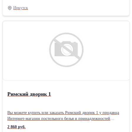
Орнамент Размер: 1,5 упаковка: Книжка ПВХ комплектация:
Иркутск
Стандартная Плотность ткани: 110 гр/м Тип простыни КПБ:
Стандарт (бесшовная) Застежка на пододеяльнике КПБ: Разрез (в
нижней части)
Римский дворик 1
Вы можете купить или заказать Римский дворик 1 у продавца
Интернет-магазин постельного белья и принадлежностей
«ТехДизайн» ( Иркутск )Размер: Семейные Тип ткани: Перкаль
2 860 руб.
материал: Перкаль цвет: Зеленый позиционирование: Унисекс