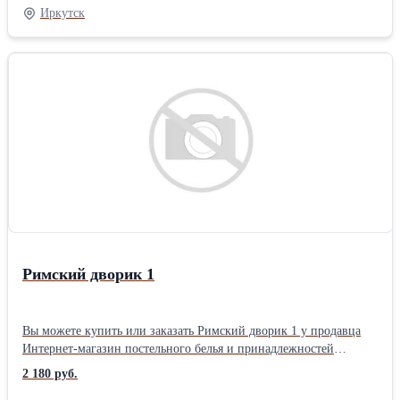
Размер: Евро1 2 нав. упаковка: Книжка ПВХ комплектация:
Иркутск
Стандартная Плотность ткани: 110 гр/м Тип простыни КПБ:
Стандарт (бесшовная) Застежка на пододеяльнике КПБ: Разрез (в
нижней части)
Римский дворик 1
Вы можете купить или заказать Римский дворик 1 у продавца
Интернет-магазин постельного белья и принадлежностей
«ТехДизайн» ( Иркутск )Размер: Евро Тип ткани: Перкаль
2 180 руб.
материал: Перкаль цвет: Зеленый позиционирование: Унисекс