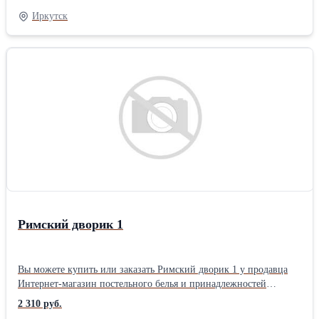
Размер: Евро2 2 нав. упаковка: Книжка ПВХ комплектация:
Иркутск
Стандартная Плотность ткани: 110 гр/м Тип простыни КПБ:
Стандарт (бесшовная) Застежка на пододеяльнике КПБ: Разрез (в
нижней части)
Римский дворик 1
Вы можете купить или заказать Римский дворик 1 у продавца
Интернет-магазин постельного белья и принадлежностей
«ТехДизайн» ( Иркутск )Тип ткани: Перкаль материал: Перкаль
2 310 руб.
цвет: Зеленый позиционирование: Унисекс тематика: Цветы