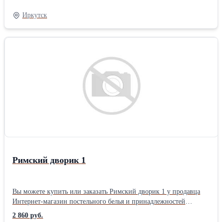
цвет: Розовый позиционирование: Для женщин тематика:
Орнамент Размер: 2,0 упаковка: Книжка ПВХ комплектация:
Иркутск
Стандартная Плотность ткани: 110 гр/м Тип простыни КПБ:
Стандарт (бесшовная) Застежка на пододеяльнике КПБ: Разрез (в
нижней части)
Римский дворик 1
Вы можете купить или заказать Римский дворик 1 у продавца
Интернет-магазин постельного белья и принадлежностей
«ТехДизайн» ( Иркутск )Размер: Семейные Тип ткани: Перкаль
2 860 руб.
материал: Перкаль цвет: Зеленый позиционирование: Унисекс