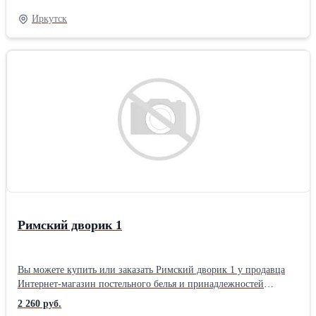
тематика: Цветы Размер: Семейный 2 нав. упаковка: Книжка
Иркутск
ПВХ комплектация: Стандартная Плотность ткани: 110 гр/м Тип
простыни КПБ: Стандарт (бесшовная) Застежка на
пододеяльнике КПБ: Разрез (в нижней части)
Римский дворик 1
Вы можете купить или заказать Римский дворик 1 у продавца
Интернет-магазин постельного белья и принадлежностей
«ТехДизайн» ( Иркутск )Тип ткани: Перкаль материал: Перкаль
2 260 руб.
цвет: Зеленый позиционирование: Унисекс тематика: Цветы