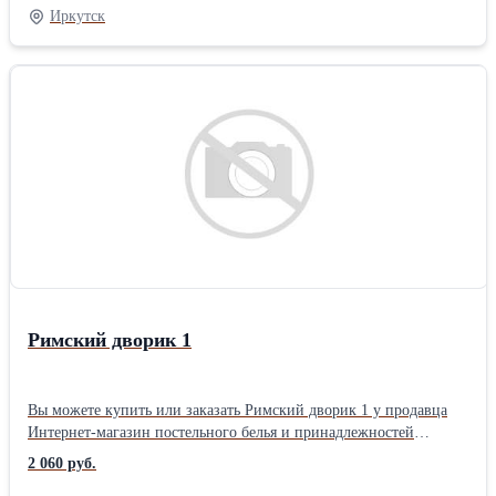
тематика: Цветы Размер: 2,0 евро 2 нав. упаковка: Книжка ПВХ
Иркутск
комплектация: Стандартная Плотность ткани: 110 гр/м Тип
простыни КПБ: Стандарт (бесшовная) Застежка на
пододеяльнике КПБ: Разрез (в нижней части)
Римский дворик 1
Вы можете купить или заказать Римский дворик 1 у продавца
Интернет-магазин постельного белья и принадлежностей
«ТехДизайн» ( Иркутск )Тип ткани: Перкаль материал: Перкаль
2 060 руб.
цвет: Зеленый позиционирование: Унисекс тематика: Цветы