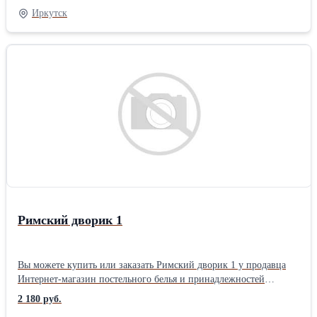
Размер: Евро1 2 нав. упаковка: Книжка ПВХ комплектация:
Иркутск
Стандартная Плотность ткани: 110 гр/м Тип простыни КПБ:
Стандарт (бесшовная) Застежка на пододеяльнике КПБ: Разрез (в
нижней части)
Римский дворик 1
Вы можете купить или заказать Римский дворик 1 у продавца
Интернет-магазин постельного белья и принадлежностей
«ТехДизайн» ( Иркутск )Размер: Евро Тип ткани: Перкаль
2 180 руб.
материал: Перкаль цвет: Зеленый позиционирование: Унисекс