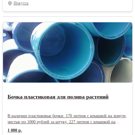
Размер: 2,0 упаковка: Книжка ПВХ комплектация: Стандартная
Иркутск
Плотность ткани: 110 гр/м Тип простыни КПБ: Стандарт
(бесшовная) Застежка на пододеяльнике КПБ: Разрез (в нижней
части)
Бочка пластиковая для полива растений
В наличии пластиковые бочки: 170 литров с крышкой на хомуте,
чистые по 1000 рублей за штуку. 227 литров с крышкой на
хомуте, из под типографской краски по 1000 рублей за штуку.
1 000 р.
227 литров с двумя пробками ПИЩЕВЫЕ по 1500 рублей за