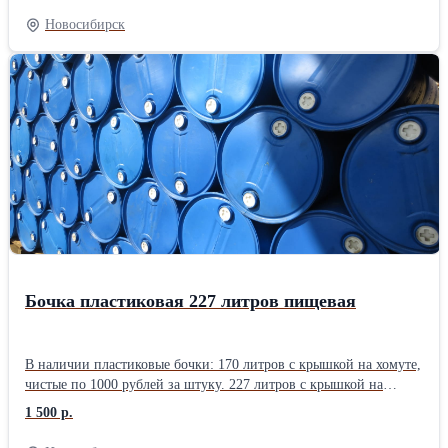
штуку. 227 литров вырезанные для полива растений ПИЩЕВЫЕ
Новосибирск
по 1500 рублей за штуку. Наш адрес: г. Новосибирск, ул.
Автомобилистов проезд, 2/4 Время работы: с понедельника по
пятницу с 9 до 18 часов, без обеда. Выходной: суббота и
воскресение.
Бочка пластиковая 227 литров пищевая
В наличии пластиковые бочки: 170 литров с крышкой на хомуте,
чистые по 1000 рублей за штуку. 227 литров с крышкой на
хомуте, из под типографской краски по 1000 рублей за штуку.
1 500 р.
227 литров с двумя пробками ПИЩЕВЫЕ по 1500 рублей за
штуку. 227 литров вырезанные для полива растений ПИЩЕВЫЕ