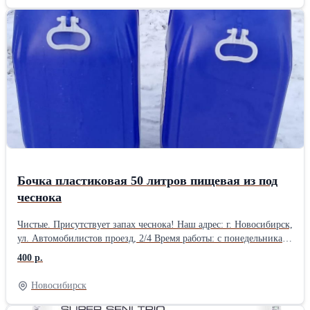
почта: promtaransk@mail.ru
Бочка пластиковая 50 литров пищевая из под
чеснока
Чистые. Присутствует запах чеснока! Наш адрес: г. Новосибирск,
ул. Автомобилистов проезд, 2/4 Время работы: с понедельника
по пятницу с 9 до 18 часов, без обеда. Выходной: суббота и
400 р.
воскресение. Телефон: 8 960 789 22 00 Эл. почта:
promtaransk@mail.ru
Новосибирск