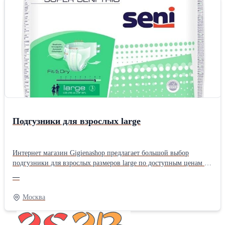
Подгузники для взрослых large
Интернет магазин Gigienashop предлагает большой выбор
подгузники для взрослых размеров large по доступным ценам в
Москве. Подгузники изготавливаются из гипоаллергенных
—
воздухопроницаемых материалов и имеет защиту от протеканий
за счет гидрофобных боковых бортиков. Ознакомиться с
Москва
каталогом Вы можете на нашем сайте