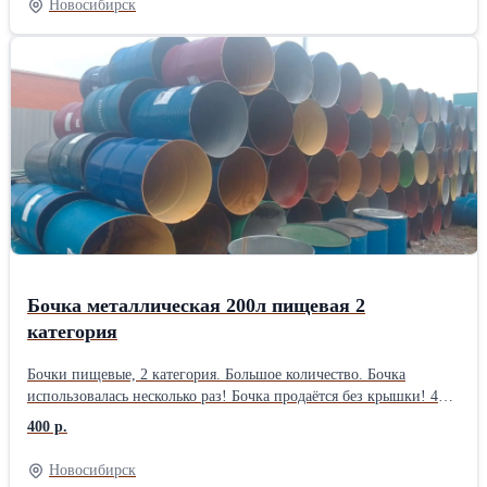
Новосибирск
по 1500 рублей за штуку. Наш адрес: г. Новосибирск, ул.
Автомобилистов проезд, 2/4 Время работы: с понедельника по
пятницу с 9 до 18 часов, без обеда. Выходной: суббота и
воскресение.
Бочка металлическая 200л пищевая 2
категория
Бочки пищевые, 2 категория. Большое количество. Бочка
использовалась несколько раз! Бочка продаётся без крышки! 400
рублей при покупке от 10 штук! В розницу 500 рублей. Наш
400 р.
адрес: г. Новосибирск, ул. Автомобилистов проезд, 2/4 Время
работы: с понедельника по пятницу с 9 до 18 часов, без обеда.
Новосибирск
Выходной: суббота и воскресение. Телефон: 8 960 789 22 00 Эл.