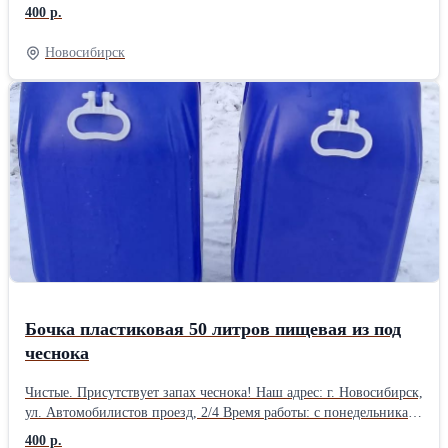
рублей при покупке от 10 штук! В розницу 500 рублей. Наш
400 р.
адрес: г. Новосибирск, ул. Автомобилистов проезд, 2/4 Время
работы: с понедельника по пятницу с 9 до 18 часов, без обеда.
Новосибирск
Выходной: суббота и воскресение. Телефон: 8 960 789 22 00 Эл.
почта: promtaransk@mail.ru
Бочка пластиковая 50 литров пищевая из под
чеснока
Чистые. Присутствует запах чеснока! Наш адрес: г. Новосибирск,
ул. Автомобилистов проезд, 2/4 Время работы: с понедельника
по пятницу с 9 до 18 часов, без обеда. Выходной: суббота и
400 р.