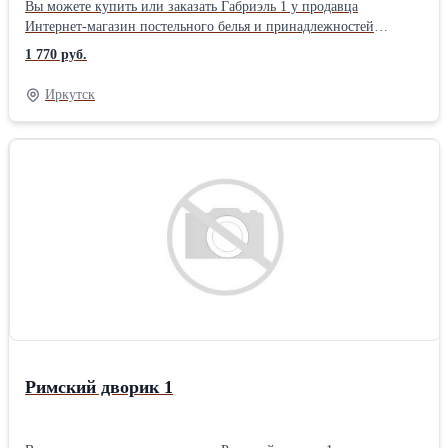
Вы можете купить или заказать Габриэль 1 у продавца
Интернет-магазин постельного белья и принадлежностей
«ТехДизайн» ( Иркутск )Тип ткани: Перкаль материал: Перкаль
1 770 руб.
цвет: Розовый позиционирование: Для женщин тематика:
Орнамент Размер: 1,5 упаковка: Книжка ПВХ комплектация:
Иркутск
Стандартная Плотность ткани: 110 гр/м Тип простыни КПБ:
Стандарт (бесшовная) Застежка на пододеяльнике КПБ: Разрез (в
нижней части)
Римский дворик 1