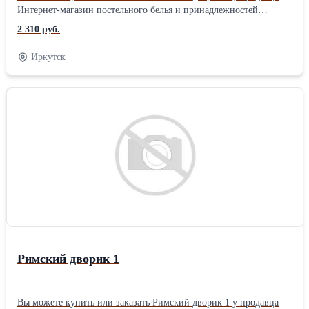
Интернет-магазин постельного белья и принадлежностей
«ТехДизайн» ( Иркутск )Тип ткани: Перкаль материал: Перкаль
2 310 руб.
цвет: Зеленый позиционирование: Унисекс тематика: Цветы
Размер: Евро1 2 нав. упаковка: Книжка ПВХ комплектация:
Иркутск
Стандартная Плотность ткани: 110 гр/м Тип простыни КПБ:
Стандарт (бесшовная) Застежка на пододеяльнике КПБ: Разрез (в
нижней части)
Римский дворик 1
Вы можете купить или заказать Римский дворик 1 у продавца