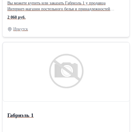
Вы можете купить или заказать Габриэль 1 у продавца
Интернет-магазин постельного белья и принадлежностей
«ТехДизайн» ( Иркутск )Тип ткани: Перкаль материал: Перкаль
2 060 руб.
цвет: Розовый позиционирование: Для женщин тематика:
Орнамент Размер: 2,0 упаковка: Книжка ПВХ комплектация:
Иркутск
Стандартная Плотность ткани: 110 гр/м Тип простыни КПБ:
Стандарт (бесшовная) Застежка на пододеяльнике КПБ: Разрез (в
нижней части)
Габриэль 1