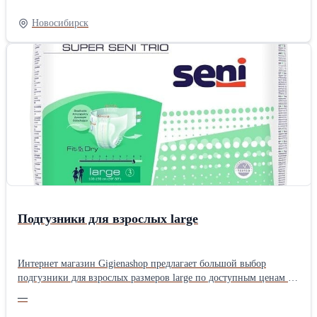
воскресение. Телефон: 8 960 789 22 00 Эл. почта:
promtaransk@mail.ru
Новосибирск
Подгузники для взрослых large
Интернет магазин Gigienashop предлагает большой выбор
подгузники для взрослых размеров large по доступным ценам в
Москве. Подгузники изготавливаются из гипоаллергенных
—
воздухопроницаемых материалов и имеет защиту от протеканий