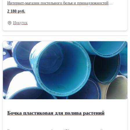
Интернет-магазин постельного белья и принадлежностей
«ТехДизайн» ( Иркутск )Размер: Евро Тип ткани: Перкаль
2 180 руб.
материал: Перкаль цвет: Зеленый позиционирование: Унисекс
тематика: Цветы Размер: 2,0 евро 2 нав. упаковка: Книжка ПВХ
Иркутск
комплектация: Стандартная Плотность ткани: 110 гр/м Тип
простыни КПБ: Стандарт (бесшовная) Застежка на
пододеяльнике КПБ: Разрез (в нижней части)
Бочка пластиковая для полива растений