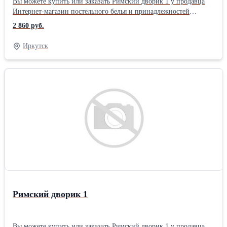
Вы можете купить или заказать Римский дворик 1 у продавца
Интернет-магазин постельного белья и принадлежностей
«ТехДизайн» ( Иркутск )Размер: Семейные Тип ткани: Перкаль
2 860 руб.
материал: Перкаль цвет: Зеленый позиционирование: Унисекс
тематика: Цветы Размер: Семейный 2 нав. упаковка: Книжка
Иркутск
ПВХ комплектация: Стандартная Плотность ткани: 110 гр/м Тип
простыни КПБ: Стандарт (бесшовная) Застежка на
пододеяльнике КПБ: Разрез (в нижней части)
Римский дворик 1
Вы можете купить или заказать Римский дворик 1 у продавца