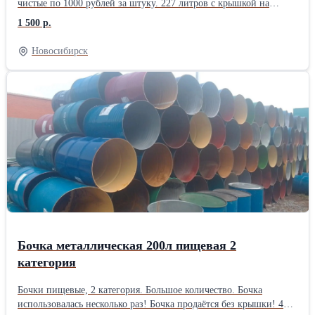
чистые по 1000 рублей за штуку. 227 литров с крышкой на
хомуте, из под типографской краски по 1000 рублей за штуку.
1 500 р.
227 литров с двумя пробками ПИЩЕВЫЕ по 1500 рублей за
штуку. 227 литров вырезанные для полива растений ПИЩЕВЫЕ
Новосибирск
по 1500 рублей за штуку. Наш адрес: г. Новосибирск, ул.
Автомобилистов проезд, 2/4 Время работы: с понедельника по
пятницу с 9 до 18 часов, без обеда. Выходной: суббота и
воскресение.
Бочка металлическая 200л пищевая 2
категория
Бочки пищевые, 2 категория. Большое количество. Бочка
использовалась несколько раз! Бочка продаётся без крышки! 400