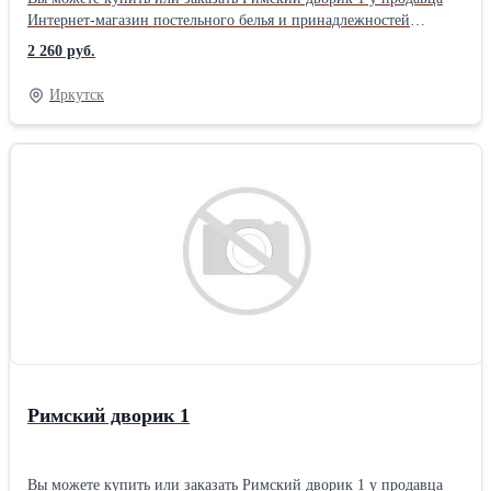
Интернет-магазин постельного белья и принадлежностей
«ТехДизайн» ( Иркутск )Тип ткани: Перкаль материал: Перкаль
2 260 руб.
цвет: Зеленый позиционирование: Унисекс тематика: Цветы
Размер: Евро2 2 нав. упаковка: Книжка ПВХ комплектация:
Иркутск
Стандартная Плотность ткани: 110 гр/м Тип простыни КПБ:
Стандарт (бесшовная) Застежка на пододеяльнике КПБ: Разрез (в
нижней части)
Римский дворик 1
Вы можете купить или заказать Римский дворик 1 у продавца