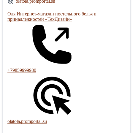
olatola.promportal.su
Оля Интернет-магазин постельного белья и
принадлежностей «ТехДизайн»
+79859999980
olatola.promportal.su