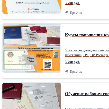
3 700 руб.
Иркутск
Курсы повышения кв
У нас вы найдете дополните
изыскания (СРО) 🛠 Реставра
вас: ✅ Дистанционное обучен
3 700 руб.
и физических лиц. Хотите уз
качестве уже завтра! 🚀
Иркутск
Обучение рабочим сп