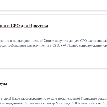
ния в СРО для Иркутска
законно и по выгодной цене ✅ Хотите получить допуск СРО для своих р
 всем требованиям для вступления в СРО. • 🗝️ Полное сопровождение: о
енными в реестр Ростехнадзора. • 👨💼 Помощь в оформлении специали
упить в СРО? (Рассчитаем точную стоимость вступления в СРО). • Какие 
о плюсах и необходимости) Получить допуск СРО с нами — просто! 💬 С
руда
 в силе! Ваше удостоверение по охране труда устарело? Приведите докуме
несение в реестр Минтруда: 100% легитимность! ✨ Ускоренный выпуск документов: получите удостоверение быстро! ✨