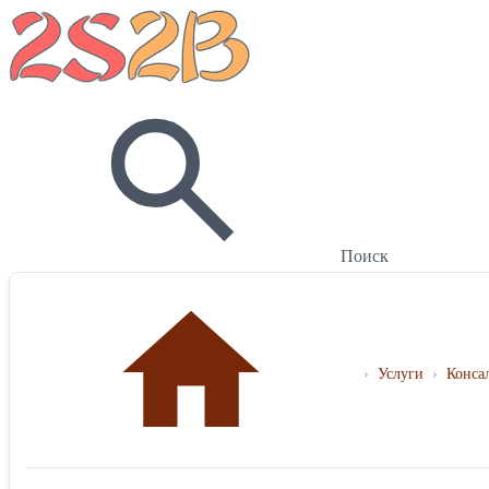
Поиск
›
Услуги
›
Конса