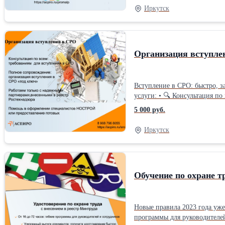
Иркутск
Организация вступле
Вступление в СРО: быстро, 
услуги: • 🔍 Консультация по
надежными партнерами, внес
5 000 руб.
вопросы: • Сколько стоит вст
вступать в СРО? (Расскажем 
Иркутск
Обучение по охране т
Новые правила 2023 года уже
программы для руководителей и сотрудников. ✨ В