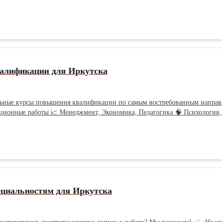
алификации для Иркутска
льные курсы повышения квалификации по самым востребованным направ
ционные работы 📈 Менеджмент, Экономика, Педагогика 🧠 Психология,
ие — учитесь без отрыва от работы! ✅ Гибкие программы: 32, 72 и 140
нать, какие курсы повышения квалификации подходят именно вам? 🔍 📞
ециальностям для Иркутска