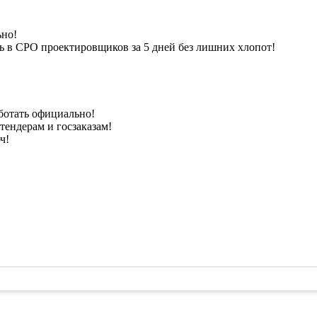
ьно!
 в СРО проектировщиков за 5 дней без лишних хлопот!
ботать официально!
ендерам и госзаказам!
ч!