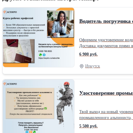
Водитель погрузчика 
Оформим удостоверение водит
Доставка документов прямо в
6 900 руб.
Иркутск
Удостоверение промы
Твой выход на новый уровень... в прямом смысле! Скажи «нет» скучным офисам и приветствуй 
промышленного альпиниста, не отрываясь от дивана! Как это работает? 1. Ты звонишь&amp
же ) 3.Получаешь официально
5 500 руб.