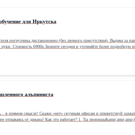
обучение для Иркутска
еля погрузчика дистанционно (без личного присутствия). Выдача за пар
 руки. Стоимость 6900р.Звоните сегодня и уточняйте более подробную
шленного альпиниста
захватывающие высоты! Мы поможем тебе получить заветную «корочку»
;amp;amp;#x2F;пишешь нам 2.Мы всё делаем за тебя (дистанционно, конечно
е удостоверение любого разряда! ✅ 4.PROFIT! 💵 (теперь ты высокоопла
требуем от тебя минимум документов