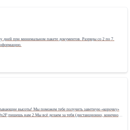
у дней при минимальном пакете документов. Разряды со 2 по 7.
 информацию.
чиваемый специалист) Всё по честной цене – 5500 рублей! И да, мы
. Мы не коррупционеры, мы твои помощники! Готов покорять вершины? Жми «Получить консультацию»! Это бесплатно!