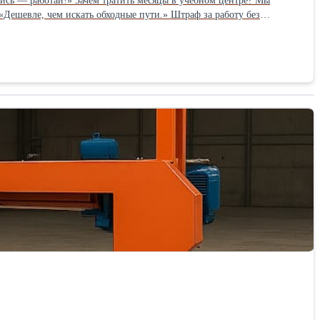
сь — работай!» Зачем тратить месяцы в учебном центре? Мы
«Дешевле, чем искать обходные пути.» Штраф за работу без
жка, а не «спасибо». Мы не исчезаем после выдачи документа —
Гарантия, а не бумажка.» Наши документы — официальные, с