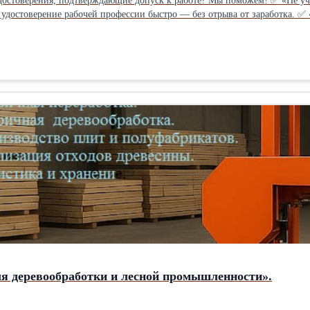
стоверения, подтверждающие допуск к работе? Мы поможем! ✅ «Не учи
удостоверение рабочей профессии быстро — без отрыва от заработка. ✅ 
. Наше обучение рабочим специальностям — в разы выгоднее! ✅ «Поддер
и помогаем подтвердить квалификацию&amp;amp;amp;amp;amp;#x5C; ✅ « 
 рисков при проверках — только реальный допуск к работе.
я деревообработки и лесной промышленности».