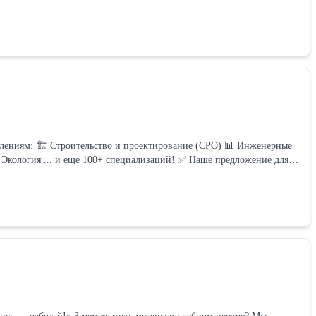
От 3500 ₽: оптимальная стоимость для бизнеса. Не рискуйте! Избегайте штрафов до 150 000 рублей! Обновите знания сегодня! Получить расчет стоимости за 1 минуту.
лениям: 🏗 Строительство и проектирование (СРО) 📊 Инженерные
 Экология ... и еще 100+ специализаций! ✅ Наше предложение для
 часов. ✅ Оперативное получение удостоверения ✅ Для юридических
 Звоните прямо сейчас! Получите консультацию и стартуйте в новом