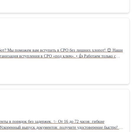
абот? Мы поможем вам вступить в СРО без лишних хлопот! 😊 Наши
рганизация вступления в СРО «под ключ». • 👍 Работаем только с
стов НОСТРОЙ или предоставление готовых. Ответим на главные
сроки вступления в СРО? (Назовем четкие даты). ⏱️ • Стоит ли
вяжитесь с нами для бесплатной консультации
нты в порядок без задержек. ✨ От 16 до 72 часов: гибкие