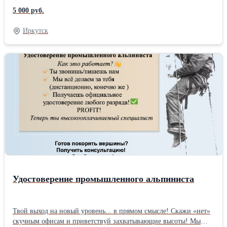
СРО проектировщиков за 5 дней без лишних хлопот! ✔
5 000 руб.
Легальный допуск для всех видов проектирования ✔
Минимальный пакет документов ✔ Сопровождение на всех
Иркутск
этапах ✔ Консультации 24&amp;amp;amp;amp;#x2F;7
Проектирование – нужен ли допуск СРО? Да, если хотите
работать официально! Вступление в СРО проектировщиков –
ваш ключ к крупным тендерам и госзаказам! Звоните! Оформим
допуск СРО для проектирования под ключ!
Удостоверение промышленного альпиниста
Твой выход на новый уровень... в прямом смысле! Скажи «нет»
скучным офисам и приветствуй захватывающие высоты! Мы