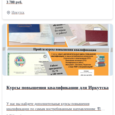
задержек. ✨ От 16 до 72 часов: гибкие программы для
3 700 руб.
руководителей и сотрудников. ✨ Внесение в реестр Минтруда:
100% легитимность! ✨ Ускоренный выпуск документов:
Иркутск
получите удостоверение быстро! ✨ От 3500 ₽: оптимальная
стоимость для бизнеса. Не рискуйте! Избегайте штрафов до 150
000 рублей! Обновите знания сегодня! Получить расчет
стоимости за 1 минуту.
Курсы повышения квалификации для Иркутска
У нас вы найдете дополнительные курсы повышения
квалификации по самым востребованным направлениям: 🏗
Строительство и проектирование (СРО) 📊 Инженерные