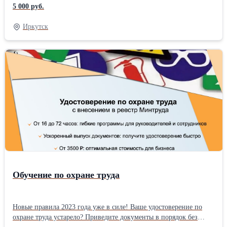
вступить в СРО без лишних хлопот! 😊 Наши услуги: • 🔍
5 000 руб.
Консультация по всем требованиям для вступления в СРО. • 🗝️
Полное сопровождение: организация вступления в СРО «под
Иркутск
ключ». • 👍 Работаем только с надежными партнерами,
внесенными в реестр Ростехнадзора. • 👨💼 Помощь в
оформлении специалистов НОСТРОЙ или предоставление
готовых. Ответим на главные вопросы: • Сколько стоит вступить
в СРО? (Рассчитаем точную стоимость вступления в СРО). •
Какие сроки вступления в СРО? (Назовем четкие даты). ⏱️ •
Стоит ли вступать в СРО? (Расскажем о плюсах и
необходимости) Получить допуск СРО с нами — просто! 💬
Свяжитесь с нами для бесплатной консультации
Обучение по охране труда
Новые правила 2023 года уже в силе! Ваше удостоверение по
охране труда устарело? Приведите документы в порядок без