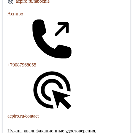
acpiro.ru/rabochie
Аспиро
+79087968055
acpiro.ru/contact
Нужны квалификационные удостоверения,