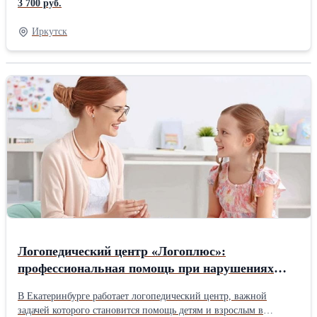
3 700 руб.
изыскания (СРО) 🛠 Реставрационные работы 📈 Менеджмент,
Экономика, Педагогика 🧠 Психология, Экология ... и еще 100+
Иркутск
специализаций! ✅ Наше предложение для вас: ✅
Дистанционное обучение — учитесь без отрыва от работы! ✅
Гибкие программы: 32, 72 и 140 часов. ✅ Оперативное
получение удостоверения ✅ Для юридических и физических
лиц. Хотите узнать, какие курсы повышения квалификации
подходят именно вам? 🔍 📞 Звоните прямо сейчас! Получите
консультацию и стартуйте в новом качестве уже завтра! 🚀
Логопедический центр «Логоплюс»:
профессиональная помощь при нарушениях
речи
В Екатеринбурге работает логопедический центр, важной
задачей которого становится помощь детям и взрослым в