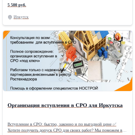
поможем тебе получить заветную «корочку» промышленного
5 500 руб.
альпиниста, не отрываясь от дивана! Как это работает? 1. Ты
звонишь&amp;amp;amp;#x2F;пишешь нам 2.Мы всё делаем за
Иркутск
тебя (дистанционно, конечно же ) 3.Получаешь официальное
удостоверение любого разряда! ✅ 4.PROFIT! 💵 (теперь ты
высокооплачиваемый специалист) Всё по честной цене – 5500
рублей! И да, мы требуем от тебя минимум документов. Мы не
коррупционеры, мы твои помощники! Готов покорять вершины?
Жми «Получить консультацию»! Это бесплатно!
Организация вступления в СРО для Иркутска
Вступление в СРО: быстро, законно и по выгодной цене ✅
Хотите получить допуск СРО для своих работ? Мы поможем вам