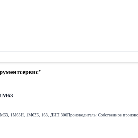
рументсервис"
 1М63
 1М63, 1М63Н, 1М63Б, 163, ДИП 300Производитель: Собственное произв