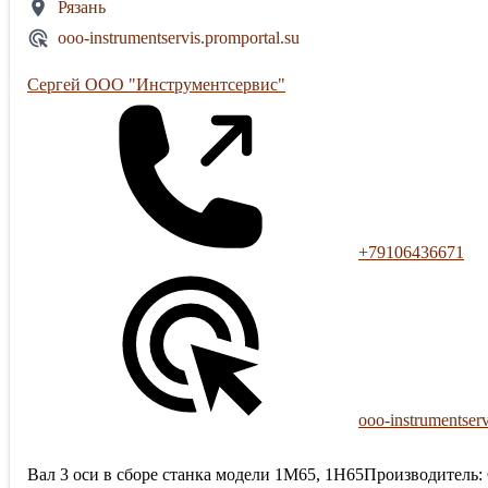
Рязань
ooo-instrumentservis.promportal.su
Сергей ООО "Инструментсервис"
+79106436671
ooo-instrumentserv
Вал 3 оси в сборе станка модели 1М65, 1Н65Производитель: