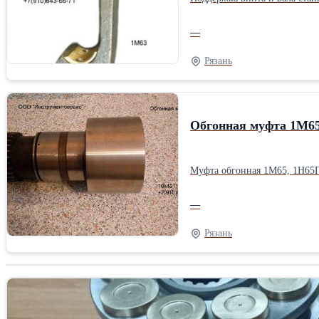
—
Рязань
Обгонная муфта 1М6
Муфта обгонная 1М65, 1Н65П
—
Рязань