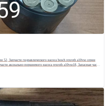
ии 52, Запчасти гидравлического насоса bosch rexroth a10vso серии
иально-поршневого насоса rexroth a10vso18, Запасные части
х становится критическим фактором, определяющим ресурс и