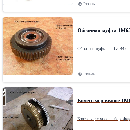
Рязань
Обгонная муфта 1М6
Обгонная муфта m=3 z=44 ст
—
Рязань
Колесо червячное 1М
Колесо червячное в сборе фа