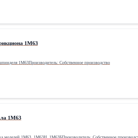
рикциона 1М63
 шпинделя 1М63Производитель: Собственное производство
ала 1М63
нка моделей 1М63, 1М63Н, 1М63БПроизводитель: Собственное производс