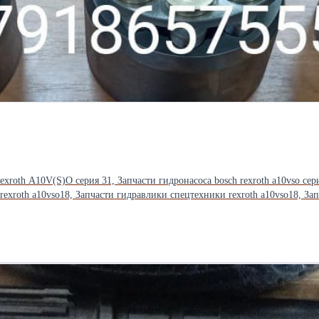
exroth A10V(S)O серия 31, Запчасти гидронасоса bosch rexroth a10vso сер
roth a10vso18, Запчасти гидравлики спецтехники rexroth a10vso18, Запчасти акс
18 — это ее надежный мотор.
ивания. Когда приходит время ремонта, выбор правильных комплектующи
маками. Распределительная система:
ch Rexroth . Качество: Предлагаем как оригинальные компоненты, так и высококачественные