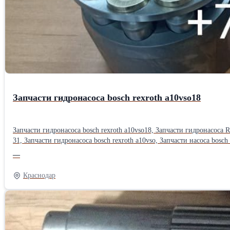
Запчасти гидронасоса bosch rexroth a10vso18
Запчасти гидронасоса bosch rexroth a10vso18, Запчасти гидронасоса R
31, Запчасти гидронасоса bosch rexroth a10vso, Запчасти насоса bosch rex
гидронасоса Bosch Rexroth A10VSO18: Надежность и точность в каждой детали. Гидравлика — это сердце вашей техники, а аксиально-поршневой насос Bosch Rexroth A10VSO
—
Однако даже эталонная надежность требует своевременного обслуж
производительность всей гидросистемы. Что мы предлагаем? В нашем ассортименте представлен полный перечень запчастей для насоса серии A10VSO18 (включая модификации /31). Это идеальное решение для
Краснодар
капитального ремонта и восстановления оборудования до заводских характеристик. Основные позиции из наличия: Роторная группа: Блок цилиндров, поршни с баш
Комплект клапанной плиты, направляющая и прижимная плита. Наклонный диск (Люлька) правого и левого исполнения, валы приводные. Регуляторы и управление: Клапаны-регуляторы серий DR, DFR, DFR1,
DRG, LR для точного контроля производительности . Расходные материалы: Комплекты уплотнений, пружины блока цилиндров, подшипники . Почему выбирают нас? Полная взаимозаменяемость: Все детали
проходят контроль и гарантируют геометрическую точность, соответствующую оригинальным спецификациям Bos
аналоги, не уступающие по ресурсу. Оперативность: Обработка заказов в кратчайшие сроки. Наличие на складе позволяет отгрузить позиции, необходимые для срочного ремонта . Прозрачность сборки: Учтите,