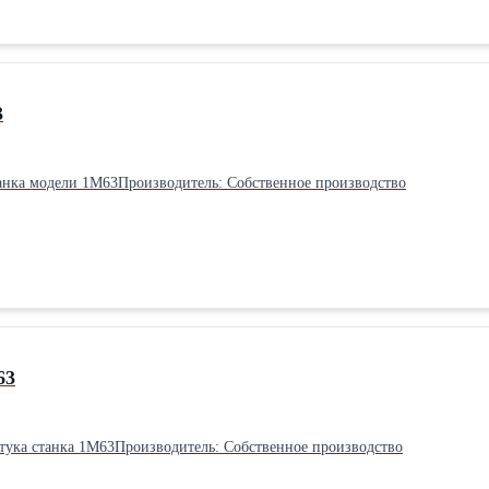
3
анка модели 1М63Производитель: Собственное производство
63
ртука станка 1М63Производитель: Собственное производство