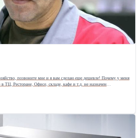
ьству к Вам в ИП,ООО, оплата услуг в месяц от 1500 рублей