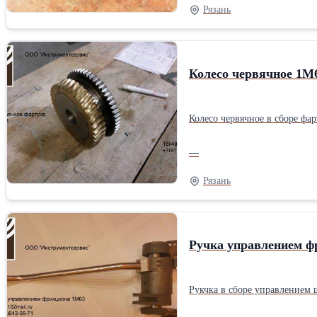
Рязань
Колесо червячное 1М
Колесо червячное в сборе фа
—
Рязань
Ручка управлением ф
Рукчка в сборе управлением