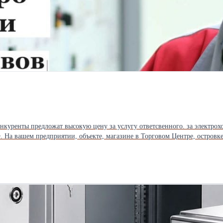
aчeн
аете где найти ответственного за электрохозяйство с группой 4,5? Мы назначим Вам
5 по электробезопасности. Заключим договор или устроим по совместител
шт.,