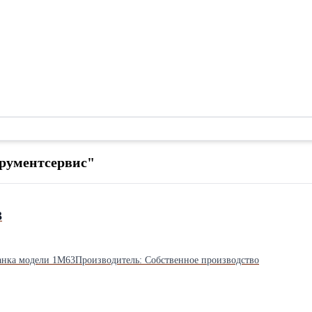
рументсервис"
3
анка модели 1М63Производитель: Собственное производство