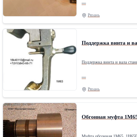
—
Рязань
Поддержка винта и в
Поддержка винта и вала ста
—
Рязань
Обгонная муфта 1М6
Муфта обгонная 1М65, 1Н65П