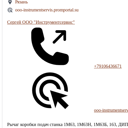
Рязань
ooo-instrumentservis.promportal.su
Сергей ООО "Инструментсервис"
+79106436671
ooo-instrumentserv
Рычаг коробки подач станка 1М63, 1М63Н, 1М63Б, 163, ДИП