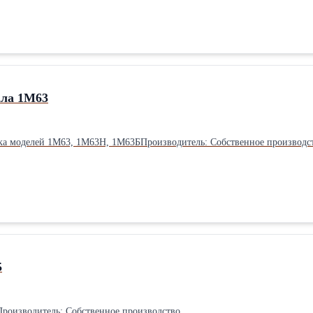
ала 1М63
нка моделей 1М63, 1М63Н, 1М63БПроизводитель: Собственное производс
5
роизводитель: Собственное производство