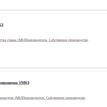
63
ртука станка 1М63Производитель: Собственное производство
рикциона 1М63
 шпинделя 1М63Производитель: Собственное производство