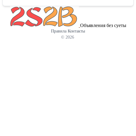
решения. Наши преимущества: керамогранит, точно
передающий фактуру природных материалов; стабильно высокое
качество продукции; дилерские цены — они помогут вам
уверенно конкурировать на рынке. Приглашаем к
Объявления без суеты
взаимовыгодному сотрудничеству: будем рады работать со
Правила
Контакты
строительными и торговыми компаниями, магазинами и
© 2026
дизайнерами. Поможем сформировать ассортимент, который
найдёт отклик у ваших клиентов. Свяжитесь с нами, чтобы
обсудить условия партнёрства!