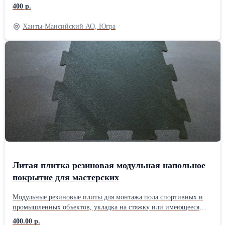
Сборная плитка не только устойчива к нагрузкам и ударам, но и
400 р.
способна защитить от повреждений несущее основание пола
(бетон, плиты, перекрытия). Резиновое покрытие применяется
Ханты-Мансийский АО, Югра
для монтажа прочного пола в промышленных и технических,
спортивных и хозяйственных помещениях, на
производственных и ремонтных рабочих площадях с
повышенной нагрузкой на основания пола. Резиновые сборные
плиты можно уложить и на улице в качестве тротуарных
площадок. Плитку из резины можно укладывать в
неотапливаемых гаражах, боксах и ангарах, так как покрытие не
боится отрицательных температур. Литая резина не впитывает
влагу (не крошка). Технические характеристики: Размер модуля
— 500х500 мм Толщина — 10-11 мм Жесткость — 70-85 Sh A
Вес модуля — 2,9-3 кг
Литая плитка резиновая модульная напольное
покрытие для мастерских
Модульные резиновые плиты для монтажа пола спортивных и
промышленных объектов, укладка на стяжку или имеющееся
основания. Резиновые плиты марки «Резиплит Double», одно из
400.00 р.