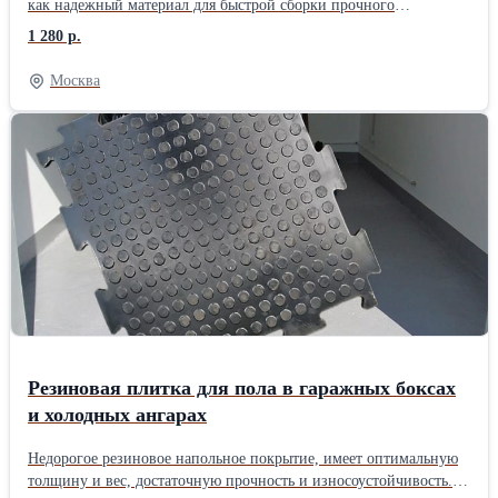
как надежный материал для быстрой сборки прочного
напольного покрытия в сетевом магазине, в торговом зале, зоне
1 280 р.
выгрузки товаров, кафе, транспортных коридорах, складских,
производственных и фасовочных помещениях. Плитка УНИПОЛ
Москва
устойчива к движению тележек, шпилек и большого количества
покупателей. Покрытие частично поглощает шум и не скользит.
Плитка устойчива к воздействию соли, масел, дорожных
реагентов. Покрытие не дает искры от контакта с
металлическими предметами! Плитка легко собирается на любой
достаточно ровной поверхности, рекомендована сборка пола с
ОБЯЗАТЕЛЬНОЙ фиксацией на клей. Тип замка – ЕВРО Т-
ласточкин хвост, Размер плиты – 500х500х3 мм, Жесткость – 87-
92 Sh A., Удлинение до разрыва – 200%. Доставка во все
регионы России, транспортными компаниями.
Резиновая плитка для пола в гаражных боксах
и холодных ангарах
Недорогое резиновое напольное покрытие, имеет оптимальную
толщину и вес, достаточную прочность и износоустойчивость.