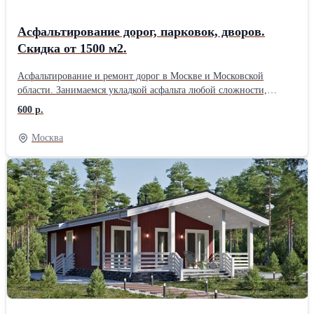
объект и посчитаем стоимость без обязательств.
Асфальтирование дорог, парковок, дворов.
Скидка от 1500 м2.
Асфальтирование и ремонт дорог в Москве и Московской
области. Занимаемся укладкой асфальта любой сложности,
ямочным ремонтом, строительством дорог, укладкой асфальтовой
600 р.
крошки, установкой бортовых камней, тротуарной плитки и
благоустройством территорий. Работаем под ключ: от
Москва
подготовки основания до готового покрытия. Выезд специалиста
на объект бесплатно. Поможем подобрать решение под ваш
бюджет и бесплатно составим 3–5 вариантов сметы. При объёме
от 1500 м2 даём скидку до 10%. Берёмся и за небольшие заказы
— дворы, парковки, подъезды, отмостки. Используем
качественный асфальт с проверенных заводов, современную
технику и опытные бригады. Гарантируем соблюдение сроков и
технологий. Цены начинаются от 600 руб./м2. Точную стоимость
рассчитаем после осмотра объекта. Звоните или пишите —
ответим на все вопросы и приедем посмотреть ваш участок.