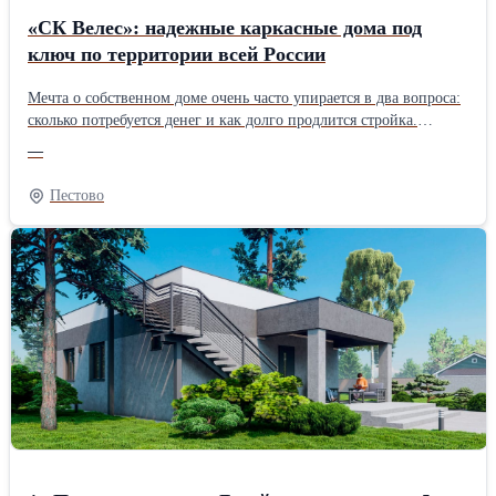
«СК Велес»: надежные каркасные дома под
ключ по территории всей России
Мечта о собственном доме очень часто упирается в два вопроса:
сколько потребуется денег и как долго продлится стройка.
Строительная фирма «СК Велес» хочет предложить решение,
—
которое сделает мечту доступнее – банрхаусы собственного
изготовления – современные, надежные и по разумной
Пестово
стоимости. Подрядчик осуществляет работу по всей России и
предлагает большой выбор проектов для дачи и постоянного
проживания, а в зависимости от бюджета доступны
разнообразные комплектации: с отделкой и без нее. Особенности
домов от «СК Велес» Каркасные технологии – это не просто
современный тренд, а проработанная инженерная система,
лежащая в основе всех построек «СК Велес». Все детали каркаса
создаются на производственной базе компании, что позволяет
контролировать качество на каждом этапе и исключить наценки
посредников, что и дает возможность зафиксировать
демократичные расценки на готовые сооружения. В каталоге
поставщика «СК Велес» предложены проекты под разные задачи:
компактные дачные домики для сезонного отдыха, просторные