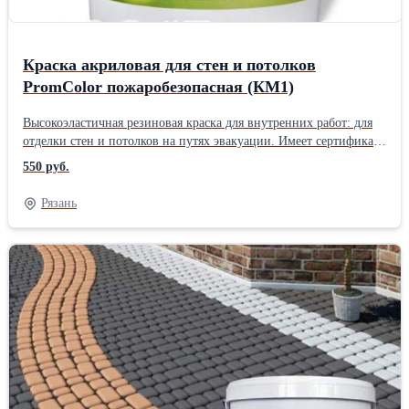
Краска акриловая для стен и потолков
PromColor пожаробезопасная (КМ1)
Высокоэластичная резиновая краска для внутренних работ: для
отделки стен и потолков на путях эвакуации. Имеет сертификат
пожарной безопасности с классом КМ 1. Жидкая резиновая
550 руб.
краска выдерживает растрескивание основания до 1,5мм без
повреждения лицевого слоя (устойчива к вибрационным
Рязань
нагрузкам), обладает прекрасной укрывистостью,
паропроницаемостью, пыле- грязеотталкивающим эффектом,
моется щелочными растворами без потери декоративного вида,
не выгорает и не содержит растворителей. Применяется для
окраски фасадов зданий, помещений с высокой влажностью,
поверхностей из гипсокартона (не растрескивается на стыках),
для окраски и гидроизоляции битумных, металлических и
оцинкованных кровель, бассейнов и искусственных водоемов,
для защиты бетонных полов подвергающихся средним
пешеходным нагрузкам, как защитно-декоративное покрытие на
спортивных площадках, теннисных кортах, покрытиях из