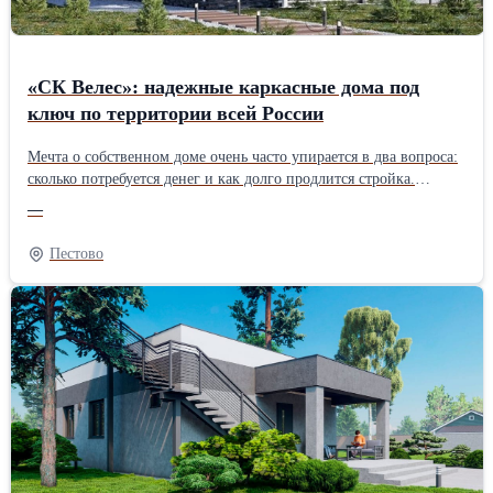
«СК Велес»: надежные каркасные дома под
ключ по территории всей России
Мечта о собственном доме очень часто упирается в два вопроса:
сколько потребуется денег и как долго продлится стройка.
Строительная фирма «СК Велес» хочет предложить решение,
—
которое сделает мечту доступнее – банрхаусы собственного
изготовления – современные, надежные и по разумной
Пестово
стоимости. Подрядчик осуществляет работу по всей России и
предлагает большой выбор проектов для дачи и постоянного
проживания, а в зависимости от бюджета доступны
разнообразные комплектации: с отделкой и без нее. Особенности
домов от «СК Велес» Каркасные технологии – это не просто
современный тренд, а проработанная инженерная система,
лежащая в основе всех построек «СК Велес». Все детали каркаса
создаются на производственной базе компании, что позволяет
контролировать качество на каждом этапе и исключить наценки
посредников, что и дает возможность зафиксировать
демократичные расценки на готовые сооружения. В каталоге