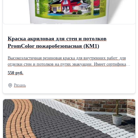
Краска акриловая для стен и потолков
PromColor пожаробезопасная (КМ1)
Высокоэластичная резиновая краска для внутренних работ: для
отделки стен и потолков на путях эвакуации. Имеет сертификат
пожарной безопасности с классом КМ 1. Жидкая резиновая
550 руб.
краска выдерживает растрескивание основания до 1,5мм без
повреждения лицевого слоя (устойчива к вибрационным
Рязань
нагрузкам), обладает прекрасной укрывистостью,
паропроницаемостью, пыле- грязеотталкивающим эффектом,
моется щелочными растворами без потери декоративного вида,
не выгорает и не содержит растворителей. Применяется для
окраски фасадов зданий, помещений с высокой влажностью,
поверхностей из гипсокартона (не растрескивается на стыках),
для окраски и гидроизоляции битумных, металлических и
оцинкованных кровель, бассейнов и искусственных водоемов,