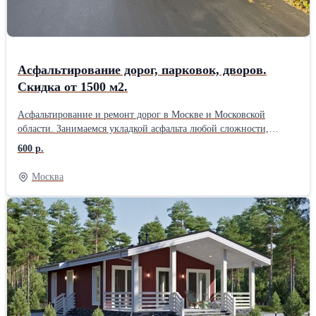
технологиям, соблюдаем сроки и даём гарантию на покрытие.
Позвоните или оставьте заявку на сайте — приедем, посмотрим
объект и посчитаем стоимость без обязательств.
Асфальтирование дорог, парковок, дворов.
Скидка от 1500 м2.
Асфальтирование и ремонт дорог в Москве и Московской
области. Занимаемся укладкой асфальта любой сложности,
ямочным ремонтом, строительством дорог, укладкой асфальтовой
600 р.
крошки, установкой бортовых камней, тротуарной плитки и
благоустройством территорий. Работаем под ключ: от
Москва
подготовки основания до готового покрытия. Выезд специалиста
на объект бесплатно. Поможем подобрать решение под ваш
бюджет и бесплатно составим 3–5 вариантов сметы. При объёме
от 1500 м2 даём скидку до 10%. Берёмся и за небольшие заказы
— дворы, парковки, подъезды, отмостки. Используем
качественный асфальт с проверенных заводов, современную
технику и опытные бригады. Гарантируем соблюдение сроков и
технологий. Цены начинаются от 600 руб./м2. Точную стоимость
рассчитаем после осмотра объекта. Звоните или пишите —
ответим на все вопросы и приедем посмотреть ваш участок.