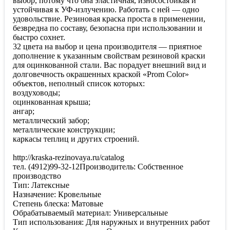
выбор, потому что она эластичная, износостойкая и
устойчивая к УФ-излучению. Работать с ней — одно
удовольствие. Резиновая краска проста в применении,
безвредна по составу, безопасна при использовании и
быстро сохнет.
32 цвета на выбор и цена производителя — приятное
дополнение к указанным свойствам резиновой краски
для оцинкованной стали. Вас порадует внешний вид и
долговечность окрашенных краской «Prom Color»
объектов, неполный список которых:
воздуховоды;
оцинкованная крыша;
ангар;
металлический забор;
металлические конструкции;
каркасы теплиц и других строений.
http://kraska-rezinovaya.ru/catalog
тел. (4912)99-32-12Производитель: Собственное
производство
Тип: Латексные
Назначение: Кровельные
Степень блеска: Матовые
Обрабатываемый материал: Универсальные
Тип использования: Для наружных и внутренних работ