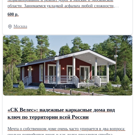
области. Занимаемся укладкой асфальта любой сложности,
ямочным ремонтом, строительством дорог, укладкой асфальтовой
600 р.
крошки, установкой бортовых камней, тротуарной плитки и
благоустройством территорий. Работаем под ключ: от
Москва
подготовки основания до готового покрытия. Выезд специалиста
на объект бесплатно. Поможем подобрать решение под ваш
бюджет и бесплатно составим 3–5 вариантов сметы. При объёме
от 1500 м2 даём скидку до 10%. Берёмся и за небольшие заказы
— дворы, парковки, подъезды, отмостки. Используем
качественный асфальт с проверенных заводов, современную
технику и опытные бригады. Гарантируем соблюдение сроков и
технологий. Цены начинаются от 600 руб./м2. Точную стоимость
рассчитаем после осмотра объекта. Звоните или пишите —
ответим на все вопросы и приедем посмотреть ваш участок.
«СК Велес»: надежные каркасные дома под
ключ по территории всей России
Мечта о собственном доме очень часто упирается в два вопроса:
сколько потребуется денег и как долго продлится стройка.