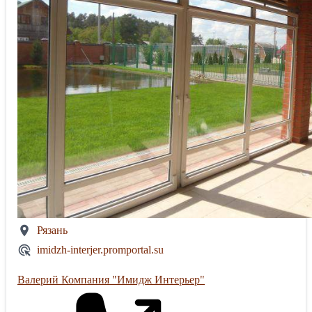
Рязань
imidzh-interjer.promportal.su
Валерий Компания "Имидж Интерьер"