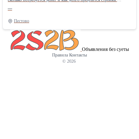
Строительная фирма «СК Велес» хочет предложить решение,
—
которое сделает мечту доступнее – банрхаусы собственного
изготовления – современные, надежные и по разумной
Пестово
стоимости. Подрядчик осуществляет работу по всей России и
предлагает большой выбор проектов для дачи и постоянного
проживания, а в зависимости от бюджета доступны
разнообразные комплектации: с отделкой и без нее. Особенности
Объявления без суеты
домов от «СК Велес» Каркасные технологии – это не просто
Правила
Контакты
современный тренд, а проработанная инженерная система,
© 2026
лежащая в основе всех построек «СК Велес». Все детали каркаса
создаются на производственной базе компании, что позволяет
контролировать качество на каждом этапе и исключить наценки
посредников, что и дает возможность зафиксировать
демократичные расценки на готовые сооружения. В каталоге
поставщика «СК Велес» предложены проекты под разные задачи:
компактные дачные домики для сезонного отдыха, просторные
дома для круглогодичного проживания, варианты с террасами,
мансардами и остальными планировочными решениями. К тому
же любой проект можно адаптировать под особенности участка
и запросы заказчика. И подчеркнем, что заказчик лично решает,
на каком этапе ему удобнее получить дом: в виде комплекта для
самостоятельной сборки, в варианте «теплый контур» или «под