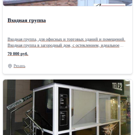
Входная группа
Входная группа, для офисных и торговых зданий и помещений.
Входная группа в загородный дом, с остеклением, идеальное
решение. Двери входная группа, алюминиевые входные группы,
70 000 руб.
оформление входной группы, входная группа в частный дом, всё
это можно заказать по телефону 8(4912) 99-66-92. Входная
Рязань
группа цена, узнать по телефону 8(961) 130-66-92. Проект
входной группы, входная группа помещений, по
индивидуальным эскизам. Входные группы дом фото, на сайте
компании http://имидж-интерьер.рф . Входная группа в магазин,
дизайн входной группы, ремонт входной группы, входная
группа в здание, входная группа ПВХ, пластиковые входные
группы, конструкции входных групп, изготовление входных
групп, входная группа из алюминиевого профиля, козырёк
входной группы, устройство входных групп, установка входных
групп, фасады входных групп, монтаж входных групп.
Стоимость входной группы, рассчитывается индивидуально с