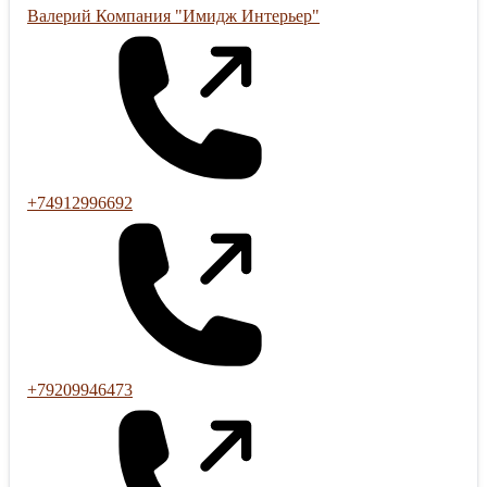
Валерий Компания "Имидж Интерьер"
+74912996692
+79209946473