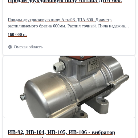
Продам двухдисковую пилу Алтай3 ДПА 600.
Продам двухдисковую пилу Алтай3 ДПА 600. Диаметр
распиливаемого бревна 600мм. Распил точный. Пила надежная,
простая не требует специальных познаний. Длина рельс
160 000 р.
10метров.Максимальная длина распиливаемог бревна 8метров.
Усовершенсовован механизм зажима бревна. Усилены кожухи
Омская область
пил, которые являются основной причиной порчи победитовых
напаек. Цена 240 000 руб. Торг уместен. В дополнение
предлагаем комплект пил 15000,00 руб. Запасной
электродвигатель 15000,00 руб.
ИВ-92, ИВ-104, ИВ-105, ИВ-106 - вибратор