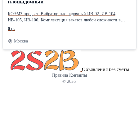
площадочный
КОЭМЗ продает: Вибратор площадочный ИВ-92, ИВ-104,
ИВ-105, ИВ-106. Комплектация заказов любой сложности в
кратчайшие сроки. Большой ассортимент товара на складах и
0 р.
постоянное его обновление. Иногородним клиентам возможна
отправка товаров в Регионы почтой, курьерскими службами и
Москва
транспортными компаниями! Вы делаете заказ — мы делаем все
остальное! Подробности по телефону или на сайте:
Объявления без суеты
Правила
Контакты
© 2026