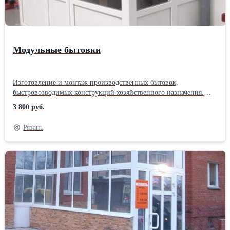
Модульные бытовки
Изготовление и монтаж производственных бытовок,
быстровозводимых конструкций хозяйственного назначения.
Расчёт производится, согласно индивидуальных эскизов, при
3 800 руб.
согласовании все технических характеристик данных
конструкций. Заказ расчёт можно сделать позвонив по телефону
Рязань
8 (4912) 99-66-92. Блок контейнер, производится из
алюминиевых или металлопластиковых профильных систем.
Заполнение сэндвич панель ПВХ или металлизированный
сэндвич панель. Наружные слои металлизированных сэндвич-
панелей производятся предпочтительно из оцинкованной стали,
поскольку именно этот материал считается самым устойчивым к
воздействию различных факторов, как то погодные условия,
коррозия и много чего другого. Быстровозводимые сооружения,
являют собой сборно-разборные конструкции. Модульный
здание, возводятся на основе металлокаркасных профильных