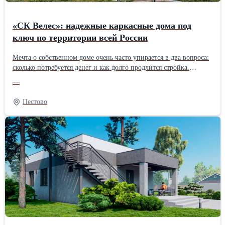
«СК Велес»: надежные каркасные дома под
ключ по территории всей России
Мечта о собственном доме очень часто упирается в два вопроса:
сколько потребуется денег и как долго продлится стройка.
Строительная фирма «СК Велес» хочет предложить решение,
—
которое сделает мечту доступнее – банрхаусы собственного
изготовления – современные, надежные и по разумной
Пестово
стоимости. Подрядчик осуществляет работу по всей России и
предлагает большой выбор проектов для дачи и постоянного
проживания, а в зависимости от бюджета доступны
разнообразные комплектации: с отделкой и без нее. Особенности
домов от «СК Велес» Каркасные технологии – это не просто
современный тренд, а проработанная инженерная система,
лежащая в основе всех построек «СК Велес». Все детали каркаса
создаются на производственной базе компании, что позволяет
контролировать качество на каждом этапе и исключить наценки
посредников, что и дает возможность зафиксировать
демократичные расценки на готовые сооружения. В каталоге
поставщика «СК Велес» предложены проекты под разные задачи: