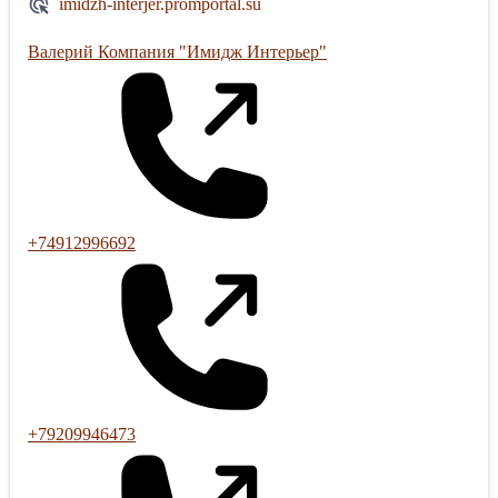
imidzh-interjer.promportal.su
Валерий Компания "Имидж Интерьер"
+74912996692
+79209946473