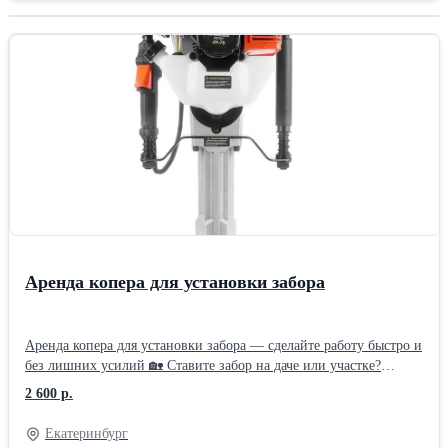
Аренда копера для установки забора
Аренда копера для установки забора — сделайте работу быстро и
без лишних усилий 🏡 Ставите забор на даче или участке?
Вместо тяжёлой кувалды возьмите в аренду бензиновый копер
2 600 р.
MESSER JH‑70 — он сам «загоняет» столбы в землю.
Справитесь вдвоём за день там, где вручную работали бы
Екатеринбург
неделю. 🛠 Что вы получаете: готовый к работе инструмент: всё