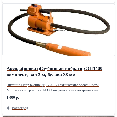
настроено, залита топливная смесь; понятную инструкцию и
короткий инструктаж по работе; комплект насадок под разные
столбы; поддержку по телефону, если возникнут вопросы с
инструментом
Аренда(прокат)Глубинный вибратор ЭП1400
комплект, вал 3 м, булава 38 мм
Питание Напряжение (В) 220 В Технические особенности
Мощность устройства 1400 Тип двигателя электрический
Дополнительная информация Частота вибрации (виб/мин) 3000
1 000 р.
Длина булавы 3 м Диаметр булавы вибратора (мм) 38 Масса
вибронаконечника (кг) 1.54 Высокочастотчный да Способ
Волгоград
питания инструмента от электрической сети Комплектация
Глубинный вибратор для бетона ЭП-1400, вал 3 м., наконечник