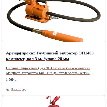
Электропривод - мощный двигатель, агрегат протативный и
числе ленточных пил), суперфиниширование сталей
легкий, работает от сети и преобразует энергию электричества,
закаленных, прецизионное зубошлифование и
переносной. Гибкий вал - шланг который является
резьбошлифование.
промежуточным звеном между двигателем и вибрирующим
элементом. Прочный, с домолнительным армированием из
стали, при этом эластичный и устойчивый к механическим
повреждениям. Вибронаконечник является ключевым звеном
всего инструмента. г. Волгоград
Аренда(прокат)Глубинный вибратор ЭП1400
комплект, вал 3 м, булава 28 мм
Питание Напряжение (В) 220 В Технические особенности
Мощность устройства 1400 Тип двигателя электрический
Дополнительная информация Частота вибрации (виб/мин) 3000
1 000 р.
Длина булавы 3 м Диаметр булавы вибратора (мм) 28 Масса
вибронаконечника (кг) 1.54 Высокочастотчный да Способ
Волгоград
питания инструмента от электрической сети Страна
производства Китай Комплектация Глубинный вибратор для
бетона ЭП-1400, вал 3 м., наконечник 28 мм / упаковка Габариты
Длина упаковки 80 см Высота упаковки 36 см Ширина упаковки