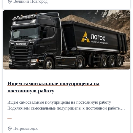
Великий Новгород
расписанию.
Ищем самосвальные полуприцепы на
постоянную работу
Ищем самосвальные полуприцепы на постоянную работу
Подключаем самосвальные полуприцепы к постоянной работе.
Работаем круглосуточно, объемы большие. Стабильная загрузка
—
без длительных простоев. Выплаты — вовремя, по
согласованному графику. Работа 24/7, большие объемы
Петрозаводск
перевозок и стабильные выплаты по расписанию.