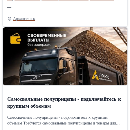
круглосуточно, объемы большие. Регулярные рейсы без
—
простоев. Выплаты — стабильно и вовремя. Работа 24/7,
большие объемы перевозок и стабильные выплаты по
Архангельск
расписанию.
Самосвальные полуприцепы - подключайтесь к
крупным объемам
Самосвальные полуприцепы - подключайтесь к крупным
объемам Требуются самосвальные полуприцепы и тонары для
постоянной работы. Большие объемы перевозок, загрузка 24/7.