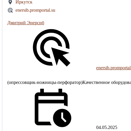
Иркутск
enersib.promportal.su
Дмитрий Энерсиб
enersib.promportal
(опрессовщик-ножницы-перфоратор)Качественное оборудован
04.05.2025