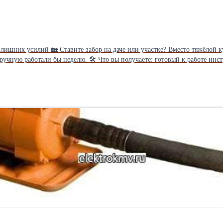
в аренду бензиновый копер MESSER JH‑70 — он
струмент: всё настроено, залита топливная смесь; понятную
д разные столбы; поддержку по телефону, если возникнут вопросы с инс