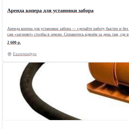
Аренда копера для установки забора
Аренда копера для установки забора — сделайте работу быстро и без лишних усилий 🏡 Ставите забор на даче или участке? Вместо тяжёлой кувалды возьмите 
сам «загоняет» столбы в землю. Справитесь вдвоём за день там, где вручную работали бы неделю. 🛠 Что вы получаете: готовый к работе ин
инструкцию и короткий инструктаж по работе; комплект насадок по
2 600 р.
Екатеринбург