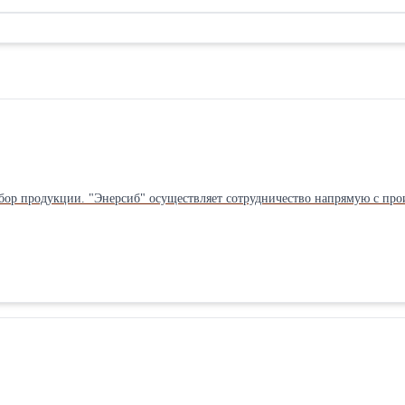
бор продукции. "Энерсиб" осуществляет сотрудничество напрямую с прои