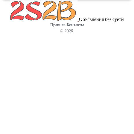
органах и при взаимодействии с контрагентами. Каждое дело
рассматривается индивидуально с учетом действующего
законодательства Российской Федерации и особенностей
Объявления без суеты
конкретной ситуации. Основная задача компании — обеспечить
Правила
Контакты
надежную правовую защиту, минимизировать риски и помочь
© 2026
клиентам достичь поставленных целей. Компания предоставляет
широкий спектр услуг как для физических лиц, так и для
бизнеса. Работа строится на принципах профессиональной
ответственности, конфиденциальности и прозрачности
сотрудничества.