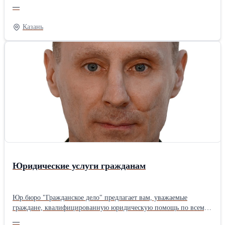
жителям и бизнесу Казани и Республики Татарстан. Правовые
—
проблемы возникают внезапно и требуют немедленного
реагирования, поэтому главный принцип нашей работы —
Казань
оперативность и индивидуальный подход к каждому клиенту.
Своевременное обращение к нам экономит ваше время и деньги,
предотвращая негативные последствия. Наши специалисты
детально анализируют документы и выстраивают надёжную
стратегию защиты ваших интересов. Мы действуем строго в
рамках закона, опираясь на актуальные кодексы и свежие
решения Верховного суда. Тщательная подготовка к каждому
делу даёт ощутимые результаты даже в самых запутанных
спорах.
Юридические услуги гражданам
Юр.бюро "Гражданское дело" предлагает вам, уважаемые
граждане, квалифицированную юридическую помощь по всему
спектру гражданско-правовых отношений: для Граждан: -
—