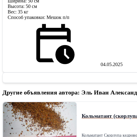
Ширина: 50 см
Высота: 50 см
Вес: 35 кг
Способ упаковки: Мешок п/п
04.05.2025
Другие объявления автора: Эль Иван Алексан
Кольматант (скорлупа
Кольматант Скорлупа кедрового ореха фракционированная. Объём роизвоства до 100 тонн / месяц. Мешки 35 кг на палете Доставка автотранспортом во все