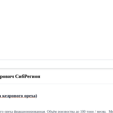
дрович СибРегион
 кедрового ореха)