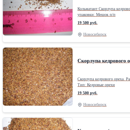
Кольматант Скорлупа кедрового ореха фракционированная Мешки 35 кг на палете.Кольматант: Вес кг Длина: 105 см Ширина: 50 см Высота: 50 см Вес: 35 кг Способ
упаковки: Мешок п/п
19 500 руб.
Новосибирск
Скорлупа кедрового 
Скорлупа кедрового ореха. Работаем с частными лицами и организациями. Доставка в любой регион. +79139157759 (WatsApp).Производитель: Собственное производство
Тип: Кедровые орехи
19 500 руб.
Новосибирск