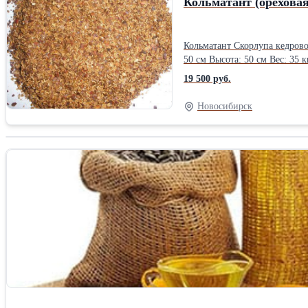
Кольматант (ореховая
Кольматант Скорлупа кедрового ореха фракционированная. Мешки 35 кг на палете.
50 см Высота: 50 см Вес: 35 
19 500 руб.
Новосибирск