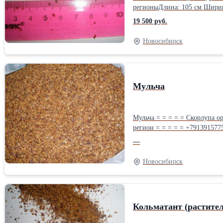
регионыДлина: 105 см Ширина
19 500 руб.
Новосибирск
Мульча
Мульча = = = = = Скорлупа ореха кедрового. Объём роизвоства до 100 тонн / месяц. = = = = = Работаем с частными лицами и организациями = = = = = Доставка в любой
регион = = = = = +79139157759 (WatsApp).Производитель: Собственное производство Длина: 100 см Ширина: 40 см Высота: 30 см Вес: 35 кг Способ упаковки: Мешки
навалом и на палетах.
—
Новосибирск
Кольматант (растите