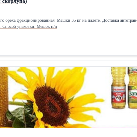
 скорлупа)
 Доставка автотранспортом во все регионы.Кольматант: Вес кг Длина: 105 см Ширина:
кг Способ упаковки: Мешок п/п