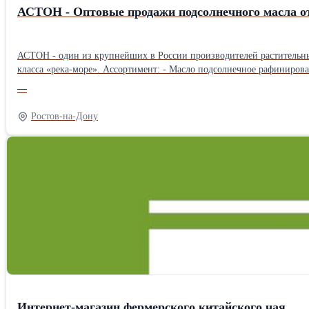
АСТОН - Оптовые продажи подсолнечного масла от
АСТОН - один из крупнейших в России производителей растительных
класса «река-море». Ассортимент: - Масло подсолнечное рафинированное ТМ «Затея», «Волшебный Край» и «Светлица» - Масло подсолнечное высокоолеиновое ТМ «Астон» - Рафинированное и
нерафинированное масло наливом (авто-, ж/д цистерны, flexitank 22 тонны) География поставок: Россия, СНГ, КНР, Вьетнам, Афганистан и др. Цены зависят от объема закупки, условий 
—
других условий. Доставляем авто-, жд- и морским транспортом на условиях EXW, FCA, DAP, CIP, FOB, CIF. Продукция соответствует ГОСТ 1129-2013, требованиям ХАССП, стандартам ISO и иным
международным нормативам. Сотрудничаем с агентами!
Ростов-на-Дону
Интернет-магазин фермерского китайского чая