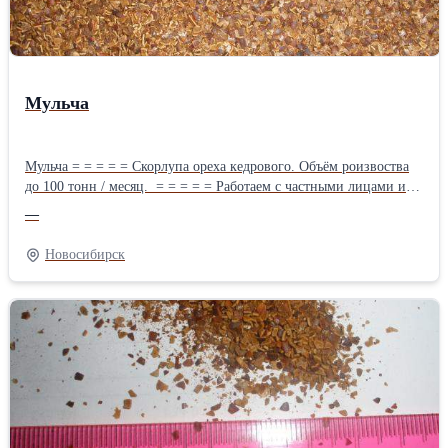
Мульча
Мульча = = = = = Скорлупа ореха кедрового. Объём роизвоства
до 100 тонн / месяц. = = = = = Работаем с частными лицами и
организациями = = = = = Доставка в любой регион = = = = =
—
+79139157759 (WatsApp).Производитель: Собственное
производство Длина: 100 см Ширина: 40 см Высота: 30 см Вес:
Новосибирск
35 кг Способ упаковки: Мешки навалом и на палетах.