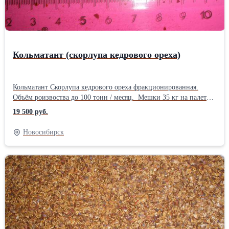
Кольматант (скорлупа кедрового ореха)
Кольматант Скорлупа кедрового ореха фракционированная.
Объём роизвоства до 100 тонн / месяц. Мешки 35 кг на палете
Доставка автотранспортом во все регионыДлина: 105 см
19 500 руб.
Ширина: 50 см Высота: 50 см Вес: 35 кг Способ упаковки:
Мешки 35 кг на палетах и навалом.
Новосибирск