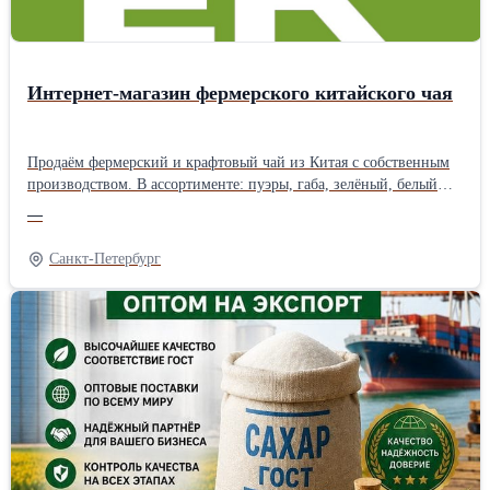
нормативам. Сотрудничаем с агентами!
Интернет-магазин фермерского китайского чая
Продаём фермерский и крафтовый чай из Китая с собственным
производством. В ассортименте: пуэры, габа, зелёный, белый
чай, посуда и подарочные наборы. Чай собственного
—
производства делается в ограниченном тираже — только
качественное сырьё и авторские рецептуры. Бесплатная доставка
Санкт-Петербург
по России от 1 500 ₽. Оплата долями. Скидки в разделе
«Акции».