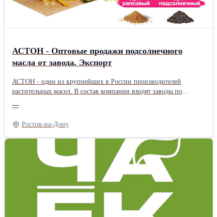
АСТОН - Оптовые продажи подсолнечного
масла от завода. Экспорт
АСТОН - один из крупнейших в России производителей
растительных масел. В состав компании входят заводы по
производству растительных масел, элеваторные комплексы,
—
терминалы на реке Дон, сухогрузы класса «река-море».
Ассортимент: - Масло подсолнечное рафинированное ТМ
Ростов-на-Дону
«Затея», «Волшебный Край» и «Светлица» - Масло
подсолнечное высокоолеиновое ТМ «Астон» - Рафинированное
и нерафинированное масло наливом (авто-, ж/д цистерны,
flexitank 22 тонны) География поставок: Россия, СНГ, КНР,
Вьетнам, Афганистан и др. Цены зависят от объема закупки,
условий доставки, фасовки, и других условий. Доставляем
авто-, жд- и морским транспортом на условиях EXW, FCA, DAP,
CIP, FOB, CIF. Продукция соответствует ГОСТ 1129-2013,
требованиям ХАССП, стандартам ISO и иным международным