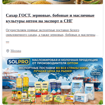
Сахар ГОСТ, зерновые, бобовые и масличные
культуры оптом на экспорт в СНГ
Осуществляем прямые экспортные поставки белого
свекловичного сахара, а также зерновых, бобовых и масличных
культур собственного выращивания в страны СНГ (Узбекистан,
—
Казахстан, Киргизия, Таджикистан и др.). Работаем напрямую
как производитель и гарантируем строгое соответствие
Москва
экспортным стандартам качества. Наш ассортимент для
экспортных поставок: * Белый сахар-песок: ГОСТ 33222-2015
(категория ТС2), код ТН ВЭД 1701 99 100 0. Полностью сухой,
идеален для транспортировки. * Зерновые культуры: Пшеница
(продовольственная/фуражная), кукуруза продовольственная,
ячмень. * Бобовые культуры: Горох, соя. * Масличные культуры:
Подсолнечник. Наши преимущества при экспорте: * Удобные
взаиморасчеты: Для Вашего удобства и минимизации валютных
рисков мы принимаем оплату в национальных валютах
покупателя (узбекский сум UZS, киргизский сом KGS,
таджикский сомони TJS, казахстанский тенге KZT и др.). *