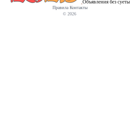
Объявления без суеты
ТУ27.33.13-001-38226928-2024 и признаны годными для
Правила
Контакты
эксплуатации. Страна изготовитель - Россия. Подробности по
© 2026
телефону или на сайте: