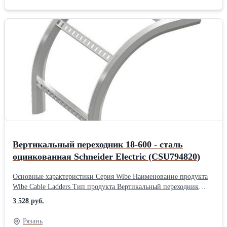
профиля Закрытый профиль Тип ступени Перфорированный
профиль Предназначение продукта Кабельных лотков
лестничного типа 400 мм ширина Место монтажа Наружная/в
помещении Материал Сталь, оцинкованный горячим способом
Высота 452 мм Глубина 452 мм Ширина 400 мм Вес 2,3
кгПроизводитель: Schneider Electric Тип: Лестничные Материал:
Оцинкованные Длина: 45.2 см Ширина: 40 см Высота: 45.2 см
Вес: 2.3 кг
Вертикальный переходник 18-600 - сталь
оцинкованная Schneider Electric (CSU794820)
Основные характеристики Серия Wibe Наименование продукта
Wibe Cable Ladders Тип продукта Вертикальный переходник
Область применения Промышленное использование
3 528 руб.
Дополнительные характеристики Тип смены направления
Вертикальный Внутренний радиус 272 мм Тип бокового
Рязань