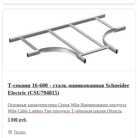
лестничного типа 600 мм ширина Место монтажа Наружная/в
помещении Материал Сталь, оцинкованный горячим способом
Высота 55 мм Длина 1297 мм Ширина 897 мм Вес 5,3 кг
Расстояние между ступеньками/ поперечинами 250
ммПроизводитель: Schneider Electric Тип: Лестничные
Материал: Оцинкованные Длина: 129.7 см Ширина: 89.7 см
Высота: 5.5 см Вес: 5.3 кг
Т-секция 16-600 - сталь оцинкованная Schneider
Electric (CSU794815)
Основные характеристики Серия Wibe Наименование продукта
Wibe Cable Ladders Тип продукта Т-образная секция Область
применения Промышленное использование Дополнительные
5 040 руб.
характеристики Внутренний радиус 268 мм Тип бокового
профиля Закрытый профиль Тип ступени Перфорированный
Рязань
профиль Предназначение продукта Кабельных лотков