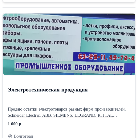
лестничного типа 600 мм ширина Место монтажа Наружная/в
помещении Материал Сталь, оцинкованный горячим способом
Высота 55 мм Длина 1397 мм Ширина 997 мм Вес 6 кг
Расстояние между ступеньками/ поперечинами 250
ммПроизводитель: Schneider Electric Тип: Лестничные
Материал: Оцинкованные Длина: 139.7 см Ширина: 99.7 см
Высота: 5.5 см Вес: 6 кг
Электротехническая продукция
Продаю остатки электротоваров разных фирм производителей.
Schneider Electric, ABB, SIEMENS, LEGRAND, RITTAL,
WOHNER, ПРОВЕНТО, CABUR, Iboco, DKC, Weldmuller,
1 000 р.
Wieland Electric, WAGO, Phoenix contact, FINDER, ADDERLINK,
Amphenol, Emerson, Fanuc, Gefen, HELUKABEL, HLAK
Волгоград