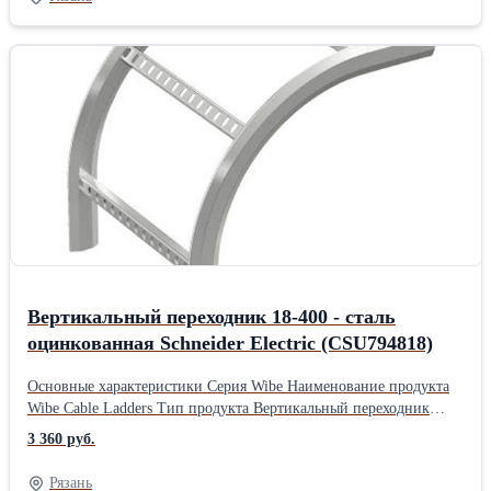
в помещении Материал Сталь, оцинкованный горячим способом
Высота 995 мм Глубина 160 мм Ширина 160 мм Вес 5,9
кгПроизводитель: Schneider Electric Материал: Оцинкованные
Длина: 99.5 см Ширина: 16 см Высота: 16 см Вес: 5.9 кг
Вертикальный переходник 18-400 - сталь
оцинкованная Schneider Electric (CSU794818)
Основные характеристики Серия Wibe Наименование продукта
Wibe Cable Ladders Тип продукта Вертикальный переходник
Область применения Промышленное использование
3 360 руб.
Дополнительные характеристики Тип смены направления
Вертикальный Внутренний радиус 272 мм Тип бокового
Рязань