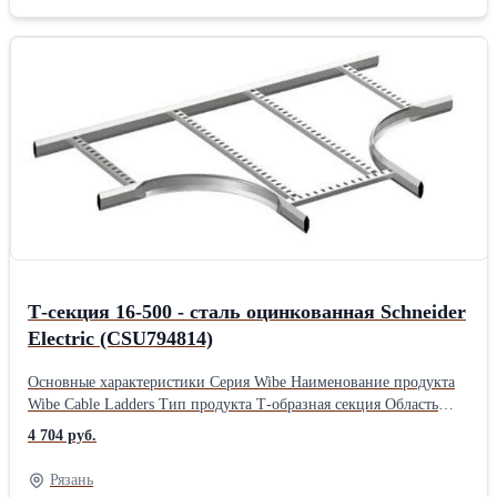
профиля Закрытый профиль Тип ступени Перфорированный
профиль Предназначение продукта Кабельных лотков
лестничного типа 600 мм ширина Место монтажа Наружная/в
помещении Материал Сталь, оцинкованный горячим способом
Высота 452 мм Глубина 452 мм Ширина 600 мм Вес 2,7
кгПроизводитель: Schneider Electric Тип: Лестничные Материал:
Оцинкованные Длина: 45.2 см Ширина: 60 см Высота: 45.2 см
Вес: 2.7 кг
Т-секция 16-500 - сталь оцинкованная Schneider
Electric (CSU794814)
Основные характеристики Серия Wibe Наименование продукта
Wibe Cable Ladders Тип продукта Т-образная секция Область
применения Промышленное использование Дополнительные
4 704 руб.
характеристики Внутренний радиус 268 мм Тип бокового
профиля Закрытый профиль Тип ступени Перфорированный
Рязань
профиль Предназначение продукта Кабельных лотков