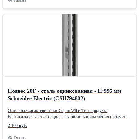
Рязань
способом Высота 2970 мм Глубина 48 мм Ширина 26 мм Вес 5,2
кгПроизводитель: Schneider Electric Материал: Оцинкованные
Длина: 297 см Ширина: 4.8 см Высота: 2.6 см Вес: 5.2 кг
Подвес 20F - сталь оцинкованная - H:995 мм
Schneider Electric (CSU794802)
Основные характеристики Серия Wibe Тип продукта
Вертикальная часть Специальная область применения продукта
Тяжелые нагрузки Дополнительные характеристики Форма C-
2 100 руб.
образная двусторонняя Монтажная опора пол/потолок Тип
бокового профиля Закрытый профиль Место монтажа Наружная/
Рязань