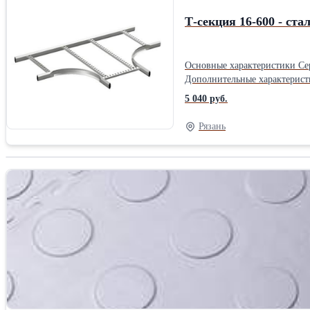
Т-секция 16-600 - ста
Основные характеристики Серия Wibe Наименование продукта Wibe Cable Ladders Тип продукта Т-образная секция Область применения Промышленное использование
Дополнительные характеристики Внутренний радиус 268 мм Тип бокового профиля Закрытый профиль Тип ступени Перфорированный профиль Пред
Кабельных лотков лестничного типа 600 мм ширина Место монтажа Наружная/в помещении
5 040 руб.
1397 мм Ширина 997 мм Вес 6 кг Расстояние между ступеньками/ поперечинами 250 ммПроизводитель: Schneider Electric Тип: Лестничные Материал: Оцинкованные
Длина: 139.7 см Ширина: 99.7
Рязань