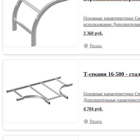
Основные характеристики Серия Wibe Наименование продукта Wibe Cable Ladders Тип продукта Вертикальный переходник Область применения Промышленное
использование Дополнительные характеристики Тип смены направления Вертикальный Внутренний радиус 272 мм Тип бокового профиля Закрытый профиль Тип
ступени Перфорированный профиль Предназначение продукта Кабельных лотков лестничного типа 400 мм ширина Место монтажа
3 360 руб.
Сталь, оцинкованный горячим способом Высота 452 мм Глубина 452 мм Ширина 400 мм Вес 2,3 кгПроизводитель: Sc
Оцинкованные Длина: 45.2 см
Рязань
Т-секция 16-500 - ста
Основные характеристики Серия Wibe Наименование продукта Wibe Cable Ladders Тип продукта Т-образная секция Область применения Промышленное использование
Дополнительные характеристики Внутренний радиус 268 мм Тип бокового профиля Закрытый профиль Тип ступени Перфорированный профиль Пред
Кабельных лотков лестничного типа 600 мм ширина Место монтажа Наружная/в помещении
4 704 руб.
1297 мм Ширина 897 мм Вес 5,3 кг Расстояние между ступеньками/ поперечинами 250 ммПроизводитель: Schneider Electric Тип: Лестничные Материал: Оцинкованные
Длина: 129.7 см Ширина: 89.7
Рязань