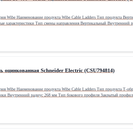
 Наружная/в помещении Материал
hneider Electric Тип: Лестничные Материал:
 Ширина: 40 см Высота: 45.2 см Вес: 2.3 кг
ль оцинкованная Schneider Electric (CSU794814)
назначение продукта
 Материал Сталь, оцинкованный горячим способом Высота 55 мм Длина
 см Высота: 5.5 см Вес: 5.3 кг