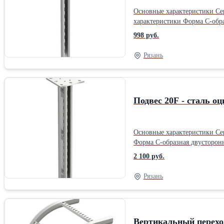
Основные характеристики Серия Wibe Тип продукта Подвес / крепление рейки Специальная область применения продукта Тяжелые нагрузки Дополнительные
характеристики Форма C-образная Монтажная опора пол/потолок Место монтажа Наружная/в помещении Материал Сталь, оцинкованный горячим способом Высота 2970
998 руб.
Рязань
Подвес 20F - сталь оц
Основные характеристики Серия Wibe Тип продукта Вертикальная часть Специальная область применения продукта Тяжелые нагрузки Дополнительные характеристики
Форма C-образная двусторонняя Монтажная опора пол/потолок Тип бокового профиля Закрытый профиль Место монтажа Наружная/в помещении 
оцинкованный горячим способом Высота 995 мм Глубина 160 мм Ширина 160 мм Вес 5,9 кгПроизводитель: Schneider Electric Материал: Оцинко
2 100 руб.
Ширина: 16 см Высота: 16 см 
Рязань
Вертикальный переход