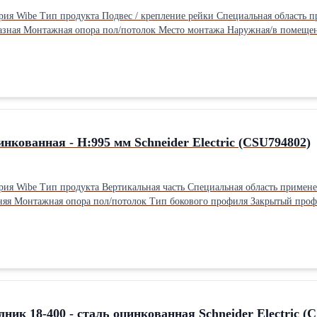
мм Глубина 48 мм Ширина 26 мм Вес 5,2 кгПроизводитель: Schneider Electric Материа
инкованная - H:995 мм Schneider Electric (CSU794802)
Материал Сталь,
ванные Длина: 99.5 см
Вес: 5.9 кг
ник 18-400 - сталь оцинкованная Schneider Electric (