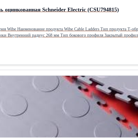
ль оцинкованная Schneider Electric (CSU794815)
назначение продукта
 Материал Сталь, оцинкованный горячим способом Высота 55 мм Длина
 см Высота: 5.5 см Вес: 6 кг