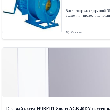
Вентилятор электроручной ЭР
вращения - правое. Назначен
ручного привода. Условия эксплуатации: Вентиляторы эксплуатируются в условиях умеренного (У) климата третьей категории размещения по ГОСТ 15150. Температура
—
окружающей среды от минус 
газовых смесей с содержание
Москва
показателя и его норма Производи тельность по воздуху, 1000 м3/ч Давление, Па К.П.Д. вентиля тора, доли единицы Частота вращения р/к вентиля тора, об/мин.
Установочная мощность электр
Положение корпуса в рабочей
0,775 1350 0,25 35 10-13 12 
Установки электроручные ве
Газовый котел HUBERT Smart AGB 40DY настенн