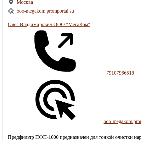
Москва
ooo-megakom.promportal.su
Олег Владимирович ООО "МегаКом"
+79107966518
ooo-megakom.prom
Предфильтр ПФП-1000 предназначен для тонкой очистки нар