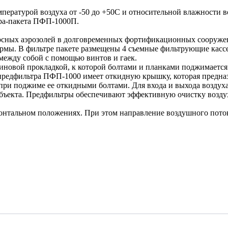
пературой воздуха от -50 до +50С и относительной влажности 
тра-пакета ПФП-1000П.
рсных аэрозолей в долговременных фортификационных сооружен
ормы. В фильтре пакете размещены 4 съемные фильтрующие кас
между собой с помощью винтов и гаек.
овой прокладкой, к которой болтами и планками поджимается ф
 предфильтра ПФП-1000 имеет откидную крышку, которая предназ
и при поджиме ее откидными болтами. Для входа и выхода возду
бъекта. Предфильтры обеспечивают эффективную очистку воздух
зонтальном положениях. При этом направление воздушного пото