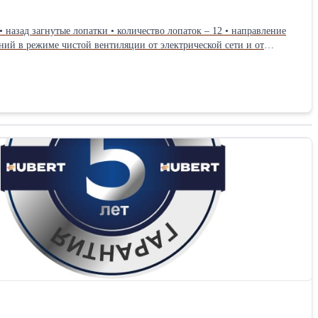
 назад загнутые лопатки • количество лопаток – 12 • направление
ний в режиме чистой вентиляции от электрической сети и от
. Вентиляторы используются для перемещения воздуха и других
 веществ и волокнистых материалов. Условное обозначение Значение
 кгс Окружная скорость рукоятки, м/с Масса, кг, не более
ентилятора в номин. режиме ЭРВ 72-2 0,7-1,5 1,25 260-150 220
,5 19,6 0,87 116 Пр00 Габаритные и присоединительные размеры: