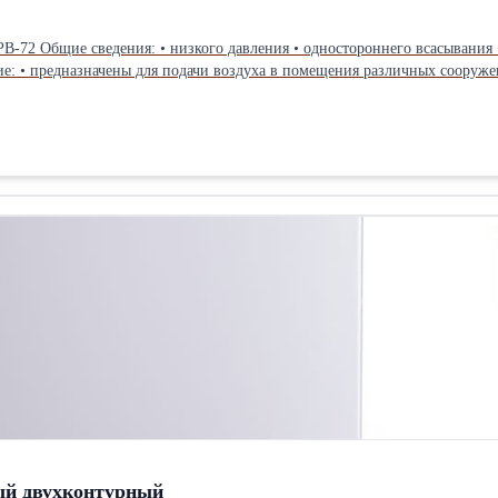
В-72 Общие сведения: • низкого давления • одностороннего всасывания •
ие: • предназначены для подачи воздуха в помещения различных сооруже
40°С до 40°С. Температура среды, перемещаемой вентиляторами до 80°С
м пыли и твердых примесей не более 100 мг/м3 и не содержащих липких
одвигателя, кВт Частота вращения рукоятки, об/мин. Усилие на рукоятке,
 зоне в номин. режиме в рабочей зоне в номин. режиме в рабочей зоне в
1,03 90 Пр00 ЭРВ 72-3 1,15-2,60 1,9 220-140 180 0,774 935 0,37 30 18-20
нтиляторные ЭРВ 72-2; ЭРВ 73-3Вид: Низкого давления
ый двухконтурный