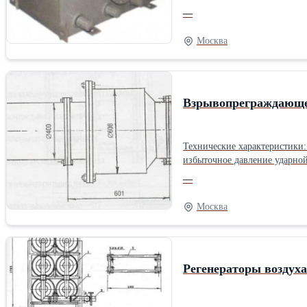
туалетах, санитарных узлах, с фекальными баками. Очистка происходит с помощью кассет ФК-К
—
Конструктивно работа фильт
производит очистку воздушны
Москва
Взрывопреграждающе
Технические характеристики:
избыточное давление ударной
клапанов в зависимости от м
—
герметичности по воздуху в 
дистанционной установке вз
Москва
магнитов: В закрытом полож
выключателей - материал осно
Регенераторы воздуха