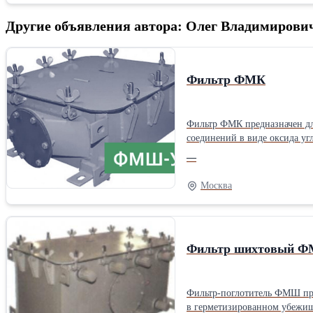
Другие объявления автора: Олег Владимиров
Фильтр ФМК
Фильтр ФМК предназначен дл
соединений в виде оксида уг
использование без специаль
—
°С до плюс 40 °С.
Москва
Фильтр шихтовый 
Фильтр-поглотитель ФМШ пре
в герметизированном убежище