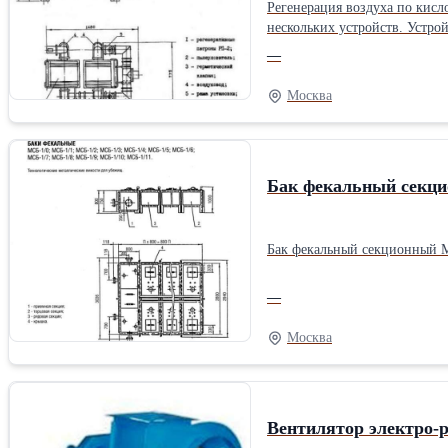
Регенерация воздуха по кисл
нескольких устройств. Устро
и относительной влажности 
—
Москва
Бак фекальный секц
Бак фекальный секционный
—
Москва
Вентилятор электро-р