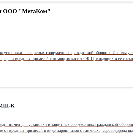
ич ООО "МегаКом"
я установки в защитных сооружениях гражданской обороны. Использует
лерода и вредных примесей с помощью кассет ФК-П, входящих в ее соста
ного нагрева. Фильтр-поглотитель ФМК обеспечивает эффективную произ
ФМШ-К
дназначен для установки в защитных сооружениях гражданской обороны
 от вредных примесей в виде паров, газов от аммиака, сероводорода вы