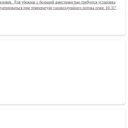
еловек. Для убежищ с большей вместимостью требуется установка
уатироваться при температуре газовоздушного потока плюс 10-31°С