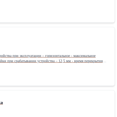
или охлаждения. Фильтр-поглотитель ФМШ эффективно работает и
ройства при эксплуатации – горизонтальное - максимальное
айки при срабатывании устройства – 12,5 мм - время перекрытия
 давлении 3,5 кПа (0,135 кГс/см3) – 0,01…0,05 сек - класс
иже «А» - давление сжатого воздуха в пневмоцилиндре при
,6(6) - усилие фиксации положении клапана с помощью постоянных
одвижных частей устройства – дистанционный, с помощью
ха