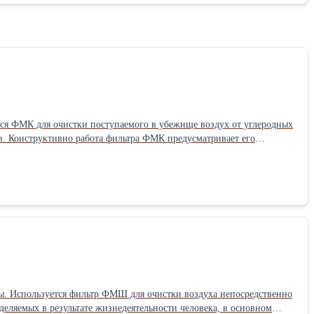
ся ФМК для очистки поступаемого в убежище воздух от углеродных
в. Конструктивно работа фильтра ФМК предусматривает его
водит очистку входящих воздушных масс при температуре от плюс 5
. Используется фильтр ФМШ для очистки воздуха непосредственно
деляемых в результате жизнедеятельности человека, в основном