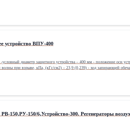
, входящих в ее состав, поэтому фильтр ФМШ имеет индекс «К»– ФМШ-К.
ра ФМШ предусматривает его использование без специального нагрева 
х масс при температуре от плюс 5 °С до плюс 40 °С.
е устройство ВПУ-400
 -условный диаметр защитного устройства – 400 мм - положение оси уст
 волны при взрыве, кПа, (кГс/см2) – 23,9 (0,239) - ход запирающей обеч
еста расположения устройства в вентиляционной системе, при избыточном
закрытом состоянии при перепаде давления 0,3 бар (0,3 кГс/см2) – не н
рвопреграждающего устройства в рабочее положение, МПа (кГс/см2) – 0
ении – 200кГ В рабочем положении – 10…20 кГ - контроль положения п
вной - сталь 20, сталь Ст3
 РВ-150,РУ-150/6,Устройство-300. Регенераторы возду