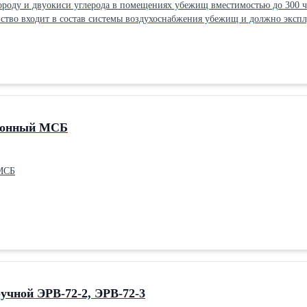
ороду и двуокиси углерода в помещениях убежищ вместимостью до 300 ч
йство входит в состав системы воздухоснабжения убежищ и должно экспл
60-90%.
ионный МСБ
 МСБ
учной ЭРВ-72-2, ЭРВ-72-3