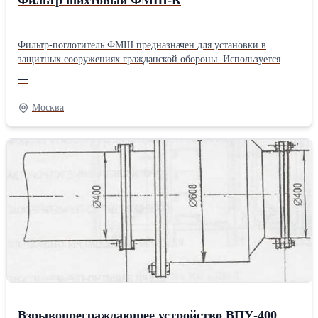
Фильтр-поглотитель ФМШ предназначен для установки в
защитных сооружениях гражданской обороны. Используется
фильтр ФМШ для очистки воздуха непосредственно в
—
герметизированном убежище от вредных примесей в виде
паров, газов от аммиака, сероводорода выделяемых в результате
Москва
жизнедеятельности человека, в основном туалетах, санитарных
узлах, с фекальными баками. Очистка происходит с помощью
кассет ФК-К, входящих в ее состав, поэтому фильтр ФМШ имеет
индекс «К»– ФМШ-К. Конструктивно работа фильтра ФМШ
предусматривает его использование без специального нагрева
или охлаждения. Фильтр-поглотитель ФМШ эффективно
работает и производит очистку воздушных масс при
температуре от плюс 5 °С до плюс 40 °С.
Взрывопреграждающее устройство ВПУ-400