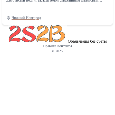
для очистки нефти, засасываемой скважинным штанговым
насосом из нефтяного пласта. Якорь газопесочный ЯГ-73.001.000
—
своей внутренней конической резьбой крепится на колонне
системы НКТ. Якорь газопесочный ЯГ-73.001.000 состоит из
Нижний Новгород
корпуса, муфты, сетки, гильзы, кожуха, башмака, пробки. На
конце корпуса имеется резьба, на которую навинчена муфта. На
среднюю часть корпуса установлена сетка из нержавеющей
стали. На муфту установлена гильза, имеющая на своей
Объявления без суеты
поверхности расположенные в последовательных сечениях 3
Правила
Контакты
отверстия Ø12 мм, 4 отверстия Ø14 мм, 5 отверстий Ø16 мм. На
© 2026
муфту установлен также кожух, прикрывающий отверстия на
гильзе и обеспечивающий за счёт разницы давлений
принудительное прохождение нефтегазовой смеси через
отверстия гильзы. В нижнюю часть гильзы ввернут башмак, на
котором установлена пробка. Характеристики: -
присоединительная резьба к трубам…резьба гладких труб НКТ
73 ГОСТ 633-80 шаг 2,54мм; - фильтрующий элемент …сетка 1-
040-025-130 12Х18Н9Т ГОСТ 3826-82 - способ фильтрации…
инерционно-гравитационный с механической очисткой; -
габаритные размеры: длина 1450 мм, диаметр Ø89 мм. Масса
28,3 кг; - максимальная производительность (насос условного
размера 44 с ходом 3,0 м) для легкой нефти 0,1 см2 /с…не менее
28 м3/сут для тяжелой нефти 0,665 см2 /с…не менее 12 м3/сут