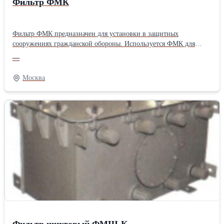
Фильтр ФМК
Фильтр ФМК предназначен для установки в защитных
сооружениях гражданской обороны. Используется ФМК для
очистки поступаемого в убежище воздух от углеродных
—
соединений в виде оксида углерода и вредных примесей с
помощью кассет ФК-П, входящих в ее состав. Конструктивно
Москва
работа фильтра ФМК предусматривает его использование без
специального нагрева. Фильтр-поглотитель ФМК обеспечивает
эффективную производит очистку входящих воздушных масс
при температуре от плюс 5 °С до плюс 40 °С.
Фильтр шихтовый ФМШ-К