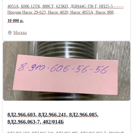
4055А, БНК-12ТК, 888СТ, 623КП, ДЦН44С-ТВ-Т, НП25-5 - - - -
Продам Насос 29-623; Насос 4020; Насос 4055А; Насос 888;
Насос 888А; Насос 888СТ; Насос 890; Насос 890С; Насос 892АМ;
10 000 р.
Продам Насос 918 (МТ-800 ); Насос 918А ( МТ-800 );
Насос 918Б ( МТ-800 ); Насос БНК-10ТК; Насос БНК-12ТК;
Москва
Насос 4062 ( МТ-800 ); Насос 435ФТ; Продам
Насос 463Б (МВ-280Б); Насос 465А; Насос 465Д (МП-6000-2с);
Насос 465К; Насос 465К ( Д-4500К); Насос 465МТВ; Продам
Насос 465МТВ (Д-1500ТВ); Насос 465П; Насос 623;
Насос 623АНМ; Насос 623Б; Насос 623К; Насос 623КП;
Насос 623Т1; Продам Насос 623Я; Насос 702М.500; Насос 876А;
Насос ДЦН-44С ТВ-Т; Насос ДЦН44С-ТВ-Т; Насос НД144-
22; НД-8С; Насос НП25-5; Продам Насос НП25-5Л; Насос НП25-
9; Насос НП34М-1Т; Насос НП43-2; НП43М-1;
8Д2.966.603, 8Д2.966.241, 8Д2.966.085,
8Д2.966.063-7, 402/014Б