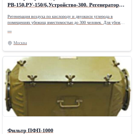
РВ-150,РУ-150/6,Устройство-300. Регенераторы
воздуха
Регенерация воздуха по кислороду и двуокиси углерода в
помещениях убежищ вместимостью до 300 человек. Для убежищ
с большей вместимостью требуется установка нескольких
—
устройств. Устройство входит в состав системы
воздухоснабжения убежищ и должно эксплуатироваться при
Москва
температуре газовоздушного потока плюс 10-31°С и
относительной влажности 60-90%.
Фильтр ПФП-1000