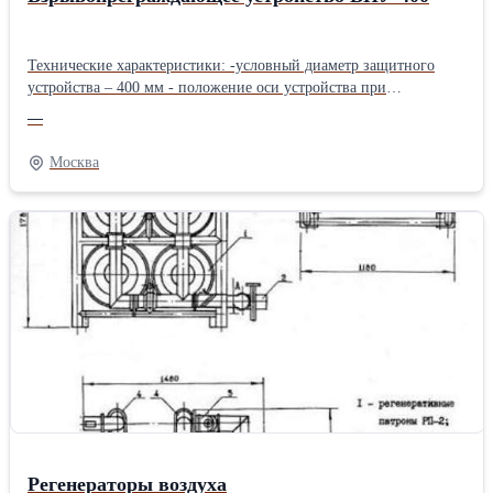
Технические характеристики: -условный диаметр защитного
устройства – 400 мм - положение оси устройства при
эксплуатации – горизонтальное - максимальное избыточное
—
давление ударной волны при взрыве, кПа, (кГс/см2) – 23,9
(0,239) - ход запирающей обечайки при срабатывании
Москва
устройства – 12,5 мм - время перекрытия клапанов в
зависимости от места расположения устройства в
вентиляционной системе, при избыточном давлении 3,5 кПа
(0,135 кГс/см3) – 0,01…0,05 сек - класс герметичности по
воздуху в закрытом состоянии при перепаде давления 0,3 бар
(0,3 кГс/см2) – не ниже «А» - давление сжатого воздуха в
пневмоцилиндре при дистанционной установке
взрвопреграждающего устройства в рабочее положение, МПа
(кГс/см2) – 0,6(6) - усилие фиксации положении клапана с
помощью постоянных магнитов: В закрытом положении – 200кГ
В рабочем положении – 10…20 кГ - контроль положения
подвижных частей устройства – дистанционный, с помощью
выключателей - материал основной - сталь 20, сталь Ст3
Регенераторы воздуха