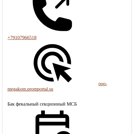
+79107966518
ooo-
megakom.promportal.su
Бак фекальный секционный МСБ