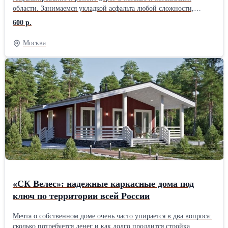
области. Занимаемся укладкой асфальта любой сложности,
ямочным ремонтом, строительством дорог, укладкой асфальтовой
600 р.
крошки, установкой бортовых камней, тротуарной плитки и
благоустройством территорий. Работаем под ключ: от
Москва
подготовки основания до готового покрытия. Выезд специалиста
на объект бесплатно. Поможем подобрать решение под ваш
бюджет и бесплатно составим 3–5 вариантов сметы. При объёме
от 1500 м2 даём скидку до 10%. Берёмся и за небольшие заказы
— дворы, парковки, подъезды, отмостки. Используем
качественный асфальт с проверенных заводов, современную
технику и опытные бригады. Гарантируем соблюдение сроков и
технологий. Цены начинаются от 600 руб./м2. Точную стоимость
рассчитаем после осмотра объекта. Звоните или пишите —
ответим на все вопросы и приедем посмотреть ваш участок.
«СК Велес»: надежные каркасные дома под
ключ по территории всей России
Мечта о собственном доме очень часто упирается в два вопроса:
сколько потребуется денег и как долго продлится стройка.