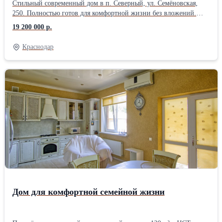
Стильный современный дом в п. Северный, ул. Семёновская,
250. Полностью готов для комфортной жизни без вложений.
Дом кирпичный, 2014 года постройки. Площадь 100,2 м²,
19 200 000 р.
участок 4,2 сотки. Высокие потолки 3 м, качественный ремонт,
тёплый и уютный дом с продуманной планировкой. В доме: • 3
Краснодар
изолированные комнаты • просторная кухня-гостиная 55,6 м² •
санузел в керамограните • вся мебель и техника остаются •
сплит-системы, газ, оптоволоконный интернет, сигнализация
Коммуникации: • газовое отопление • собственная скважина 35
м • септик 15 м³ • электричество 15 кВт Участок благоустроен: •
двор в брусчатке • откатные ворота • два навеса • терраса и зона
отдыха • сад с розами Тихая тупиковая улица с асфальтом. Рядом
магазины, рынок, аптеки, остановки, детские и спортивные
площадки. Школа и школьный автобус рядом. До ТРЦ Красная
Площадь несколько минут на машине. Отличный вариант для
семьи, которая ищет готовый дом в спокойном и развитом
районе Краснодара.
Дом для комфортной семейной жизни