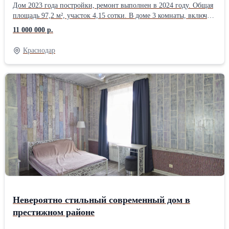
Дом 2023 года постройки, ремонт выполнен в 2024 году. Общая
площадь 97,2 м², участок 4,15 сотки. В доме 3 комнаты, включая
комнату на мансарде, санузел с ванной, кухня и просторная
11 000 000 р.
прихожая. Высота потолков 2,8 м. Дом полностью готов к
проживанию и не требует вложений. Остаются кухонный
Краснодар
гарнитур, бытовая техника, кондиционеры и часть мебели.
Качественное строительство: газобетон и кирпич с утеплением,
ленточный фундамент, утеплённая кровля, металлопластиковые
окна. Коммуникации: • электричество 15 кВт; • скважина 30 м; •
септик 8 м³; • бойлер 80 л; • оптоволоконный интернет; • газ
проходит по меже. Участок благоустроен: бетонный двор,
огород, сад, виноград, клубника и розы. Фасад 20 м, удобный
заезд. Отличное расположение с выездом на Ейское и
Ростовское шоссе. До детского сада 200 м, до школы 1 км. Тихий
зелёный район с хорошими соседями и чистым воздухом.
Невероятно стильный современный дом в
престижном районе