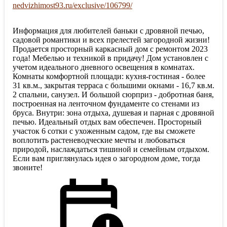
nedvizhimost93.ru/exclusive/106799/
Информация для любителей баньки с дровяной печью,
садовой романтики и всех прелестей загородной жизни!
Продается просторный каркасный дом с ремонтом 2023
года! Мебелью и техникой в придачу! Дом установлен с
учетом идеального дневного освещения в комнатах.
Комнаты комфортной площади: кухня-гостиная - более
31 кв.м., закрытая терраса с большими окнами - 16,7 кв.м.
2 спальни, санузел. И большой сюрприз - добротная баня,
построенная на ленточном фундаменте со стенами из
бруса. Внутри: зона отдыха, душевая и парная с дровяной
печью. Идеальный отдых вам обеспечен. Просторный
участок 6 сотки с ухоженным садом, где вы сможете
воплотить растеневодческие мечты и любоваться
природой, наслаждаться тишиной и семейным отдыхом.
Если вам приглянулась идея о загородном доме, тогда
звоните!