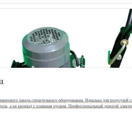
сто, посажен виноград. Тихий и зелёный район с хорошими соседями. В
ивные площадки. Удобный выезд в сторону центра Краснодара и морского
М1
ского завода строительного оборудования. Идеальна для полусухой стя
тель, а не кнопка) с плавным пуском. Профессиональный дорогой элект
 11 лет для торговых сетей под разными брендами. Затирочные машины такого уро
епления диска - 4 шпильки Прожектор - 70 Вт Упаковка - Фанерно-дерев