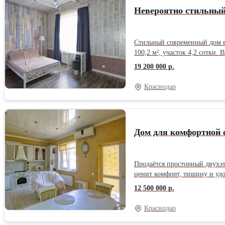
Невероятно стильный
Стильный современный дом в
100,2 м², участок 4,2 сотки
просторная кухня-гостиная 55
19 200 000 р.
Коммуникации: • газовое отоп
навеса • терраса и зона отды
Краснодар
школьный автобус рядом. До
Краснодара.
Дом для комфортной 
Продаётся просторный двухэт
ценит комфорт, тишину и уд
выполнен в 2018 году. Стены
12 500 000 р.
комфортно летом. Планировка
втором этаже - 3 изолирован
Краснодар
бытовой техники. Установлен
центральный газ, электричес