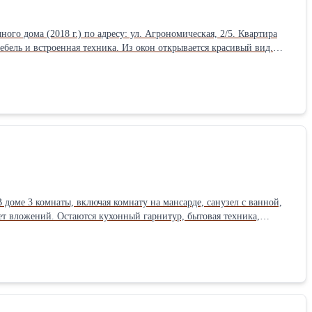
оложен неподалёку. В нескольких минутах езды - поликлиника,
оился для себя с использованием качественных материалов и
езжайте и живите!
ого дома (2018 г.) по адресу: ул. Агрономическая, 2/5. Квартира
бель и встроенная техника. Из окон открывается красивый вид.
ный балкон; - вместительный балкон 8,8 м²; - высота потолков - 2,8
нат и плитка, металлическая входная дверь. Остаётся новому
ать, прикроватные тумбы; - шкафы в комнате и прихожей. Дом
ста. Развитая инфраструктура: рядом магазины, фитнес-клубы,
юбую часть города. Квартира без дополнительных вложений -
В доме 3 комнаты, включая комнату на мансарде, санузел с ванной,
ет вложений. Остаются кухонный гарнитур, бытовая техника,
ный фундамент, утеплённая кровля, металлопластиковые окна.
ый интернет; • газ проходит по меже. Участок благоустроен:
ожение с выездом на Ейское и Ростовское шоссе. До детского сада