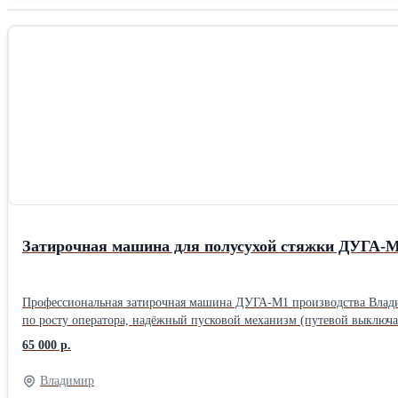
ворота. Есть парковочное ме
транспорта, детские и спорт
Затирочная машина для полусухой стяжки ДУГА-
Профессиональная затирочная машина ДУГА-М1 производства Владимир
по росту оператора, надёжный пусковой механизм (путевой выключа
прожектор 70Вт, диски в наличии. Питание 220в, 1,1кВт. Производство более
65 000 р.
гарантийный талон, фанерный ящик для перевозки. Модель ДУГА - М1 Привод - Электрический, 220В Назначение - Для полусухой стяжки Масса, кг - 40 Потребляемая мощность, кВт - 1,1 Диаметр
обрабатываемой поверхности, мм - 610 Диск - D600 (605)мм Тип кр
Владимир