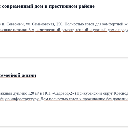
 современный дом в престижном районе
 п. Северный, ул. Семёновская, 250. Полностью готов для комфортной 
. Высокие потолки 3 м, качественный ремонт, тёплый и уютный дом с про
,6 м² • санузел в керамограните • вся мебель и техника остаются • спли
ление • собственная скважина 35 м • септик 15 м³ • электричество 15 кВт
ха • сад с розами Тихая тупиковая улица с асфальтом. Рядом магазины, р
 ТРЦ Красная Площадь несколько минут на машине. Отличный вариант дл
семейной жизни
ажный дуплекс 120 м² в НСТ «Садовод-2» (Прикубанский округ Краснодар
обную инфраструктуру. Дом полностью готов к проживанию без дополни
 кирпичные с утеплением, крыша утеплена минватой, высота потолков — 
 удобная и функциональная: - на первом этаже расположены просторная к
ные спальни и второй санузел с ванной. В доме остаётся мебель и техни
ы натяжные потолки, металлопластиковые окна, качественная лестница и
тво 10 кВт, скважина 28 м, септик 8 м³, интернет. Участок 2 сотки, дво