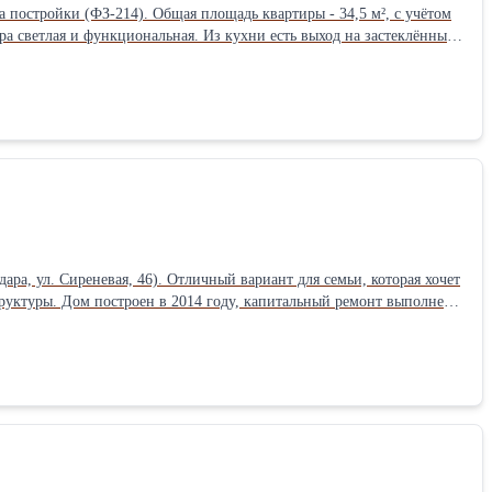
 постройки (ФЗ-214). Общая площадь квартиры - 34,5 м², с учётом
ртира светлая и функциональная. Из кухни есть выход на застеклённый
ого света. В комнате установлен кондиционер. Дополнительно имеется
ь небольшой косметический ремонт. Вся мебель и техника остаются
рный стол, два шкафа, мебель в санузле. Дом оборудован
ха, озеленение, хорошее освещение и благоустроенная территория.
тнес-клуб, парк, торговый центр, пункты выдачи маркетплейсов,
-кирпичный дом; • удобный 6 этаж; • большие окна и приятный вид;
 готовой инфраструктурой.
а, ул. Сиреневая, 46). Отличный вариант для семьи, которая хочет
труктуры. Дом построен в 2014 году, капитальный ремонт выполнен в
плексом, кровля утеплена минеральной ватой в три слоя. Фундамент
тами. Есть чердак для хранения. Планировка удобная и
туром и бытовой техникой, которые остаются новым владельцам. В
ётся. Большой санузел с ванной и душевой кабиной полностью готов
, собственная скважина глубиной 40 м, септик объёмом 12 м³,
втоматические роллетные ворота, двор вымощен брусчаткой. На
борудованная мангальная зона и бассейн, который также остаётся
х минутах ходьбы находятся остановки общественного транспорта,