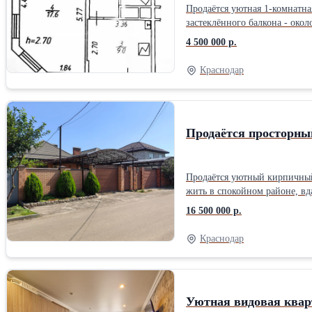
Продаётся уютная 1-комнатна
застеклённого балкона - окол
балкон. Окна выходят на зап
4 500 000 р.
бойлер на 80 литров. Состоя
новым владельцам: кухонный г
Краснодар
пассажирским и грузовым лиф
Район с развитой инфраструк
магазины и остановки общест
• застеклённый балкон; • кон
Продаётся просторны
Продаётся уютный кирпичный 
жить в спокойном районе, вд
2020 году. Высота потолков 
16 500 000 р.
ленточный, фасад облицован 
продуманная. Просторная кух
Краснодар
доме три изолированные комн
к использованию. Подключены
высокоскоростной интернет. 
территории растут виноград, 
Уютная видовая квар
новым хозяевам. Дом располо