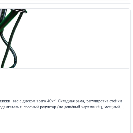
 шаговой доступности магазины, остановки общественного
 побережья.
жки, вес с диском всего 40кг! Складная рама, регулировка стойки
родвигатель и соосный редуктор (не дешёвый червячный), мощный
вня стоят от 100т.р. В комплекте паспорт,
янный ящик Габариты в упаковке - 69х64х58см