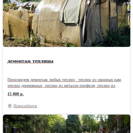
демонтаж теплицы
Произведем демонтаж любых теплиц : теплиц из оконных рам,
теплиц деревянных, теплиц из металло-профеля, теплиц из
поликарбоната.Демонтаж производим с вывозом на полигоны
15 000 р.
или без вывоза. Стоимость от 15000 рублей. Предоставляет
транспорт и грузчики. По всем вопросам обращаться по
Новосибирск
телефону.