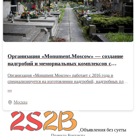
Организация «Monument.Moscow» — создание
надгробий и мемориальных комплексов с
гарантией до 30 лет.
Организация «Monument.Moscow» работает с 2016 года и
специализируется на изготовлении надгробий, надгробных плит
и комплексных решений «под ключ». Основные услуги —
—
создание изделий из натурального гранита и мрамора,
качественный монтаж и комплексное благоустройство
Москва
захоронений. Компания успешно реализовала больше 500
проектов, предоставляет свыше 30 видов камня и обеспечивает
100% точное соблюдение сроков . Приоритетная особенность —
наличие собственного производства без посредников,
Объявления без суеты
бесплатная разработка 3D-макета и гарантия на материал до 30
Правила
Контакты