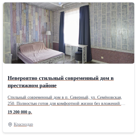
ленточный фундамент, утеплённая кровля, металлопластиковые
окна. Коммуникации: • электричество 15 кВт; • скважина 30 м; •
септик 8 м³; • бойлер 80 л; • оптоволоконный интернет; • газ
проходит по меже. Участок благоустроен: бетонный двор,
огород, сад, виноград, клубника и розы. Фасад 20 м, удобный
заезд. Отличное расположение с выездом на Ейское и
Ростовское шоссе. До детского сада 200 м, до школы 1 км. Тихий
зелёный район с хорошими соседями и чистым воздухом.
Невероятно стильный современный дом в
престижном районе
Стильный современный дом в п. Северный, ул. Семёновская,
250. Полностью готов для комфортной жизни без вложений.
Дом кирпичный, 2014 года постройки. Площадь 100,2 м²,
19 200 000 р.
участок 4,2 сотки. Высокие потолки 3 м, качественный ремонт,
тёплый и уютный дом с продуманной планировкой. В доме: • 3
Краснодар
изолированные комнаты • просторная кухня-гостиная 55,6 м² •
санузел в керамограните • вся мебель и техника остаются •