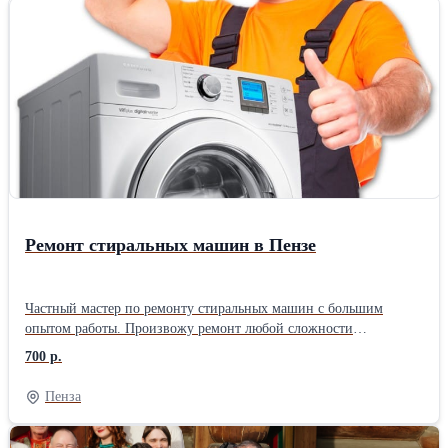
Ремонт стиральных машин в Пензе
Частный мастер по ремонту стиральных машин с большим
опытом работы. Произвожу ремонт любой сложности
стиральных машин автомат любых производителей на дому,
700 р.
либо можете привезти в мастерскую. Работаю без посредников,
поэтому цены ниже чем у фирм. Использую качественные
Пенза
запчасти, даю гарантию до 2-ух лет на работу и запчасти.
Стоимость ремонта называю до начала работы и она не меняется,