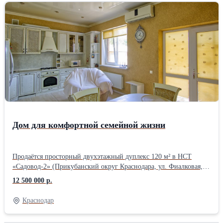
сплит-системы, газ, оптоволоконный интернет, сигнализация
Коммуникации: • газовое отопление • собственная скважина 35
м • септик 15 м³ • электричество 15 кВт Участок благоустроен: •
двор в брусчатке • откатные ворота • два навеса • терраса и зона
отдыха • сад с розами Тихая тупиковая улица с асфальтом. Рядом
магазины, рынок, аптеки, остановки, детские и спортивные
площадки. Школа и школьный автобус рядом. До ТРЦ Красная
Площадь несколько минут на машине. Отличный вариант для
семьи, которая ищет готовый дом в спокойном и развитом
районе Краснодара.
Дом для комфортной семейной жизни
Продаётся просторный двухэтажный дуплекс 120 м² в НСТ
«Садовод-2» (Прикубанский округ Краснодара, ул. Фиалковая,
33/1). Отличный вариант для семьи, которая ценит комфорт,
12 500 000 р.
тишину и удобную инфраструктуру. Дом полностью готов к
проживанию без дополнительных вложений. Дом 2013 года
Краснодар
постройки, капитальный ремонт выполнен в 2018 году. Стены
кирпичные с утеплением, крыша утеплена минватой, высота