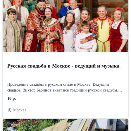
оплачиваете после проверки. Помимо бумажных документов
выдаю электронный чек с прописанной гарантией. Имеется
склад запчастей, что в большинстве случаев позволяет
выполнить ремонт у вас дома за один визит, при сложном
ремонте забираю машинку или узел в мастерскую. Многие
проблемы удается решить по телефону, звоните, консультация
бесплатна. С примерами и стоимостью ремонтов можете
ознакомиться на сайте.
Русская свадьба в Москве - ведущий и музыка.
Проведение свадьбы в русском стиле в Москве. Ведущий
свадьбы Виктор Баринов знает все традиции русской свадьбы.
Красочные,запоминающиеся обряды, русские игры и забавы,
10 р.
приметы, толкование таинства венчания в русском языке,
зажигательные русские танцы, мастер классы и музыкальные
Москва
номера. Программа рассчитана на людей любого возраста от
мала до велика. Всем будет весело.