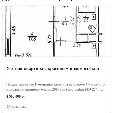
Уютная квартира с красивым видом из окна
Продаётся уютная 1-комнатная квартира на 6 этаже 17-этажного
монолитно-кирпичного дома 2017 года постройки (ФЗ-214).
Общая площадь квартиры - 34,5 м², с учётом застеклённого
4 500 000 р.
балкона - около 37,5 м². Комната - 17,6 м², кухня - 9 м². Высота
потолков - 2,7 м. Квартира светлая и функциональная. Из кухни
Краснодар
есть выход на застеклённый балкон. Окна выходят на запад,