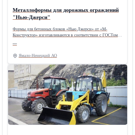
Металлоформы для дорожных ограждений
"Нью-Джерси"
Формы для бетонных блоков «Нью Джерси» от «М-
Конструктор» изготавливаются в соответствии с ГОСТом и
опалубочными чертежами с учетом индивидуальных
—
технических требований заказчика и могут быть
одиночными или сдвоенными и применяться для
Ямало-Ненецкий АО
производства любых видов дорожных ограждений из
бетона типа «Нью Джерси»: – Блок парапетного
ограждения односторонний; – Блок парапетного
ограждения двухсторонний; – Блок парапетного
ограждения двухсторонний переходной; – Блок
парапетного ограждения двухсторонний концевой.
Ограждения производятся методом заполнения бетоном
металлоформ типа «Нью Джерси», в которые
предварительно наносится смазывающий состав в
соответствии с технологическими процессами
производства предприятия-заказчика, укладывается
арматура. В створках металлоформы предусмотрены
специальные отверстия, в которые в определенном порядке