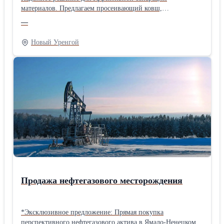
материалов. Предлагаем просеивающий ковш,
совместимый с экскаваторами и фронтальными
—
погрузчиками. Его высокая производительность (до 500 м³/
час) обеспечивает быструю и эффективную обработку ПГС,
Новый Уренгой
слежавшегося торфа и кусков соли. Ковш также прекрасно
подходит для сортировки мусора и других задач, связанных
с сепарацией материалов. Уникальная конструкция не
требует смазки, что существенно снижает затраты на
обслуживание и повышает надежность оборудования.
Продажа нефтегазового месторождения
*Эксклюзивное предложение: Прямая покупка
перспективного нефтегазового актива в Ямало-Ненецком