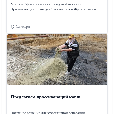
Мощь и Эффективность в Каждом Движении:
Просеивающий Ковш для Экскаватора и Фронтального
Погрузчика. Этот высокопроизводительный ковш,
—
способный обрабатывать до 500 кубических метров
материала в час, станет незаменимым помощником на
Салехард
любой строительной площадке или производственном
комплексе. Забудьте о необходимости смазки – надежная
конструкция гарантирует долгий срок службы и
минимальное обслуживание. Идеален для работы с ПГС,
слежавшимся торфом, кусками соли, сортировки мусора и
выполнения любых задач по сепарации материалов.
Предлагаем просеивающий ковш
Надежное решение для эффективной сепарации