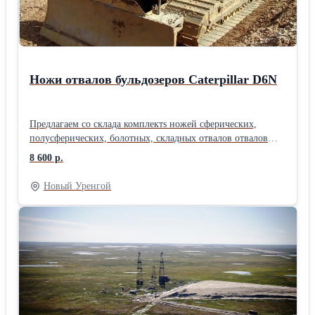
Ножи отвалов бульдозеров Caterpillar D6N
Предлагаем со склада комплектs ножей сферических,
полусферических, болотных, складных отвалов отвалов
бульдозеров Caterpillar D6N. В наличии ножи 4Т6659,
8 600 р.
4Т2315, 2570264, 2570265, 2782168, 2782169, 2782170,
9U8057, 3G4282, 8Е9378, 8Е9379. Надежная и
Новый Уренгой
износостойкая продукция наших производителей
соответствует высокому стандарту качества оригинального
оборудования. Эти ножи отлично зарекомендовали себя
при эксплуатации в низкотемпературных районах
Крайнего Севера. Подбор ножей по размерам официальных
каталогов производителей, количеству отверстий в ноже,
каталожным номерам, фотографиям, эскизам, чертежам,
маркам бульдозера. Отправка транспортными компаниями.
Гарантия на поставляемую продукцию.