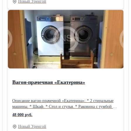
Новый Уренгой
поддон, смеситель, шторка. * Унитаз. * Вентиляция, в том
числе вентилятор. * Насосная станция. * Вешалки. *
Комнатный и уличный светильники. * Выключатели,
розетки. * 3 окна. * Габариты (ДхШхВ): 8 х 2,8 х 3,52 м.
Доставим на объект, поможем сэкономить до 20% на
логистике, предложим индивидуальные условия оплаты,
предоставляем гарантию и сервисное обслуживание.
Вагон-прачечная «Екатерина»
Описание вагон-прачечной «Екатерина»: * 2 стиральные
машины. * Шкаф. * Стол и стулья. * Раковина с тумбой и
смесителем. * Гладильная доска. * Утюг. * Полки. * 2
48 000 руб.
насоса. * 2 бойлера. * 2 емкости под воду. * 2 обогревателя.
* 3 вентилятора. * 3 москитные сетки. * Вилка
Новый Уренгой
подключения ВД. * Габариты (ДхШхВ): 8 х 2,8 х 3,52 м.