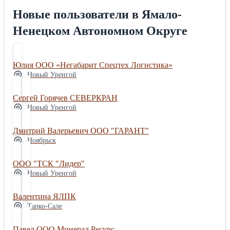
(ДхШхВ): 8 х 2,8 х 3,94 м. Доставим на объект, поможем
Новые пользователи в Ямало-
сэкономить до 20% на логистике, предложим
Ненецком Автономном Округе
индивидуальные условия оплаты, предоставляем гарантию
и сервисное обслуживание.
Юлия ООО «Негабарит Спецтех Логистика»
Новый Уренгой
Сергей Горячев СЕВЕРКРАН
Новый Уренгой
Дмитрий Валерьевич ООО "ГАРАНТ"
Ноябрьск
ООО "ТСК "Лидер"
Новый Уренгой
Валентина ЯЛПК
Тарко-Сале
Павел ООО Минерал Ресурс