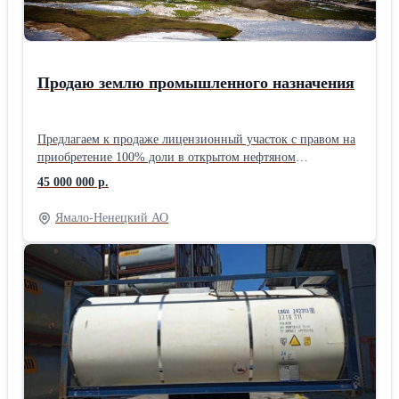
Продаю землю промышленного назначения
Предлагаем к продаже лицензионный участок с правом на
приобретение 100% доли в открытом нефтяном
месторождении, нефтегазовое месторождение
45 000 000 р.
расположенного в Ямало-Ненецком автономном округе в
40 км от города Надым. На Госбаланс поставлен объем 5
Ямало-Ненецкий АО
млн. тонн легкой нефти и 315 млн. м газа категории С1 и
С2. Доказано присутствие высококачественной нефти,
которая отличается низким содержанием серы и парафина.
Перспективы извлекаемых ресурсов лицензионного
участка оцениваются в 93 млн. тонн нефти и конденсата, и
111 млрд. м газа. Проведены геологоразведочные работы в
т.ч. 754 пог. км 2Д сейсмики, пробурено и испытано 4
скважины. Практика показывает, что после долгих
простоев природная структура на уровне газоносных
горизонтов выравнивается. В составе добываемого газа