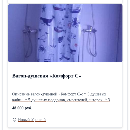
Доставим на объект, поможем сэкономить до 20% на
логистике, предложим индивидуальные условия оплаты,
предоставляем гарантию и сервисное обслуживание.
Вагон-душевая «Комфорт С»
Описание вагон-душевой «Комфорт С»: * 5 душевых
кабин. * 5 душевых поддонов, смесителей, шторок. * 3
скамейки. * 1–2 бойлера. * Тепловентилятор. * 2
48 000 руб.
обогревателя. * Электрощиток с автоматами. *
Выключатели, розетки. * Насосная станция. * Вешалки. * 2
Новый Уренгой
емкости под воду. * Вентиляция и вентилятор. *
Комнатные и уличный светильники. * Окно. * Габариты