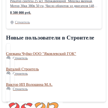
Рекатор синтеза 25 м3. Нержавеющий Мешлка якорная,
Мотор 30кв 380в 50 гц, Число оборотов эл двигателя 1480
об/мин, Число оборотов смесителя 40 об/мин M max 25000
8 500 000 руб.
hm Документы есть
Строитель
Новые пользователи в Строителе
Снежана Чуйко ООО "Яковлевский ГОК"
Строитель
Виталий Строитель
Строитель
Виктор ИП Волошина М.А.
Строитель