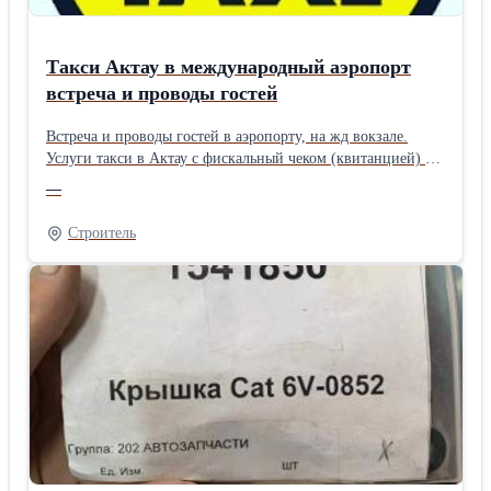
Такси Актау в международный аэропорт
встреча и проводы гостей
Встреча и проводы гостей в аэропорту, на жд вокзале.
Услуги такси в Актау с фискальный чеком (квитанцией) по
Мангистауской области индивидуальные
—
Озенмунайгаз(Офис) месторождение Арыстановское
нефтяное месторождение. Емир Ойл месторождений.
Строитель
Текпе месторождения Тенге месторождение Асар
месторождения Жетыбай месторождение Тасбулат
месторождение Тенгиз месторождение Актау -
КазТрансОйл Экскурсия по Мангистау Актау - Султан Епе
Актау - Гора Шеркала Актау - Тузбаир Актау - Акеспе
Актау - Белые горы Актау - Шахматная долина Актау -
Капамсай Гора - Бозжыра (Босжира) Актау - Булыойык
Актау - Впадина карынжарык Актау - Карагие впадина
Актау - Мыс песчаный Актау - Гора айракты Актау - Отпан-
тау Актау - Далина шаров База отдыха - Золотое солнышко
Горячие (Радоновый)- источник База отдыха - Монтажник
База отдыха - Бриз Отдых и услуги - Omir Glamping Курорт