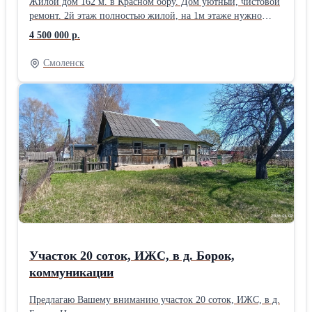
Жилой дом 162 м. в Красном бору. Дом уютный, чистовой
ремонт. 2й этаж полностью жилой, на 1м этаже нужно
приложить руки. Мебель в доме остается бонусом. В дом
4 500 000 р.
заведены электричество, газ, вода (летняя). Есть
возможность бурения скважины (не глубоко). Участок
Смоленск
ухоженный, высажены хвойные и пихты. Сделаны
дорожки, выделена мангальная зона. Установлен навес
(гараж - беседка). Участок огорожен по периметру забором
из метало-профиля.
Участок 20 соток, ИЖС, в д. Борок,
коммуникации
Предлагаю Вашему вниманию участок 20 соток, ИЖС, в д.