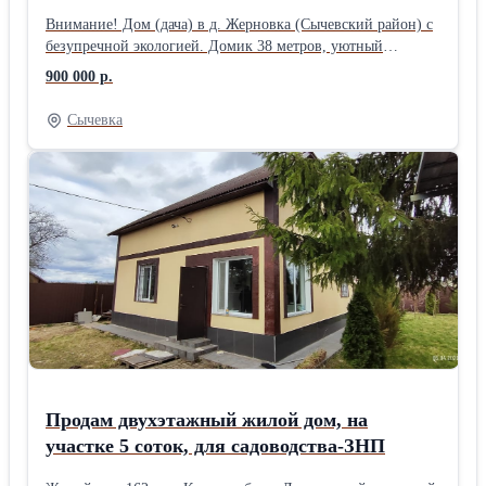
Внимание! Дом (дача) в д. Жерновка (Сычевский район) с
безупречной экологией. Домик 38 метров, уютный
полностью готов к проживанию, на участке для ЛПХ.
900 000 р.
Участок ухожен, огорожен, в первой линии от дороги.
Круглогодичный доступ до самого дома. Соседи проживаю
Сычевка
постоянно. На участке расположены: гараж, баня, сарай,
свое небольшое озеро, грядки, садовые деревья и кусты. В
дом и баню заведены электричество и вода. Вокруг лес, в
шаговой доступности р. Вазуза (пляж и лучшее место для
рыбалки). Одно из самых экологически чистых мест
Смоленской области, 15 минут на авто от г. Сычевка.
Любой вид оплаты.
Продам двухэтажный жилой дом, на
участке 5 соток, для садоводства-ЗНП