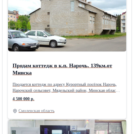
Продам коттедж в к.п. Нарочь. 139км.от
Минска
Продается коттедж по адресу Курортный посёлок Нарочь,
Нарочский сельсовет, Мядельский район, Минская область,
(микрорайон Октябрьский). От г. Минска-139 км. (от г.
4 500 000 р.
Мядель-15 км). Отдаленность от берега озера Нарочь-1,4км.
Год постройки 2007. (под любую реконструкцию). Имеется
Смоленская область
разрешение и проект под многоквартирный жилой дом.
Строение и его планировка идеально подойдет для
архитектурных преобразований в усадьбу самой главной
туристической зоны Беларуси, или элитный жилой