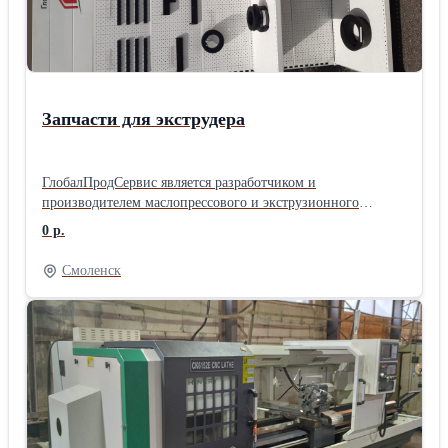
скоростью 4500 об/мин - Контактный щуп RЕNISНАW,
автоматически убирающийся - Задняя бабка - Конвейер для
стружки - Насос охлаждающей жидкости Дополнительная
информация по запросу.
Запчасти для экструдера
ГлобалПродСервис является разработчиком и
производителем маслопрессового и экструзионного
оборудования для переработки масличных культур. Мы
0 р.
производим запасные части и комплектующие для
экструдеров всех моделей собственного производства, а
Смоленск
также осуществляем изготовление и поставку
высококачественных запасных частей к экструдерам
известных марок иностранного производства BRONTO,
FARMET, INSTAPRO. Запчасти изготавливаются из
нержавеющей стали, высоколигированного чугуна с
последующей термической обработкой и имеют
повышенный срок эксплуатации. У нас вы можете заказать
запасные части и комплектующие для маслопрессового
оборудования и экструдеров, в наличии всегда есть