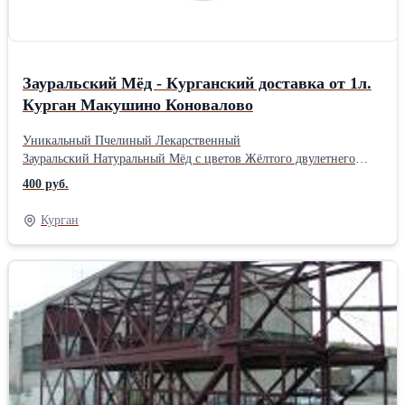
Зауральский Мёд - Курганский доставка от 1л.
Курган Макушино Коновалово
Уникальный Пчелиный Лекарственный
Зауральский Натуральный Мёд с цветов Жёлтого двулетнего
Донника и лекарственного разнотравья, с собственной Старой
400 руб.
Пасеки расположенной в Макушинском районе Курганской
области. Доставка Мёда Зауральского по г. Кургану и пригороду
Курган
бесплатно самим пчеловодом. Ведёрко мёда 1л.=1,35 кг.=500руб.
Мёд, отобранный у пчёл очень ароматный, произведён пчёлами
по классической старинной технологии без использования
пчеловодом препаратов для лечения пчёл. На нашей Старой
Пасеке содержатся только сильные и здоровые пчелосемьи,
рабочие лётные пчёлы которых приносят в свои ульи много
сладкого лекарственного цветочного ароматного нектара,
ульевые рабочие пчёлы приёмщицы нектар перерабатывают в
Мёд для питания взрослых пчёл семьи и выкармливания своих
деток, на каждый день и про запас, так вот этот запас Пчелиного