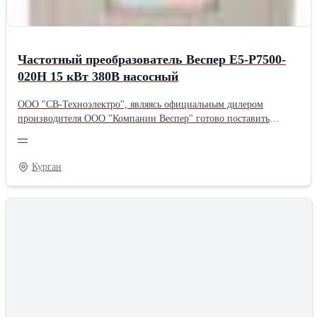
Частотный преобразователь Веспер Е5-P7500-
020Н 15 кВт 380В насосный
ООО "СВ-Техноэлектро", являясь официальным дилером
производителя ООО "Компании Веспер" готово поставить
оборудование на лучших условиях. Цены ниже прайс-листа
—
производителя. Доставка в любой регион РФ, гарантия от
производителя, техническая поддержка. Производитель Веспер
Курган
Страна производитель Россия Тип рабочей величины Мощность
Номинальная мощность 15000.0 (Вт) Степень защиты IP 20
Состояние Новое * Цена указана по прайс-листу производителя,
без учета скидки ООО «СВ-Техноэлектро». Технические
характеристики: - 0, 75... 55 кВт; ~3ф 380... 480 В - U/f
и векторное управление асинхронными двигателями
и двигателями с постоянными магнитами - Исполнение
со встроенным EMI-фильтром и без - Степень защиты IP21
и IP55 - Сетевые протоколы Modbus, BACnet, Metasys N2,
Profibus - Встроенный ПЛК - Встроенный контроллер для
управления группой до 8 насосов - Функция аварийного