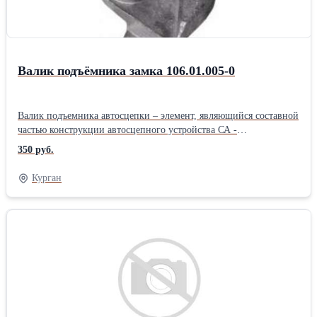
Валик подъёмника замка 106.01.005-0
Валик подъемника автосцепки – элемент, являющийся составной
частью конструкции автосцепного устройства СА -
3.Предназначается для поворота подъёмников замков в процессе
350 руб.
расцепления автосцепных устройств. Кроме того, позволяет
ограничить возможность выхода замка из кармана корпуса в зев
Курган
собранных автосцепок (удержания подъёмника в правильном
положении).Валик подъемника передает усилие от рычага
расцепного привода собственно к подъемнику.У валика
подъемника 106.01.005-0 одно отверстие, а у валика 106.01.017
(относится к комплекту модернизации) - два отверстия для
цепочек расцепного привода.