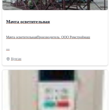
Мёда непременно порадует Вас. За один кг. высококачественного
пчелиного Мёда справедливая цена 370 руб. за труд нескольких
тысяч пчёл и одного пчеловода.Производитель: Собственное
производство
Мачта осветительная
Мачта осветительнаяПроизводитель: ООО Ремстроймаш
—
Курган