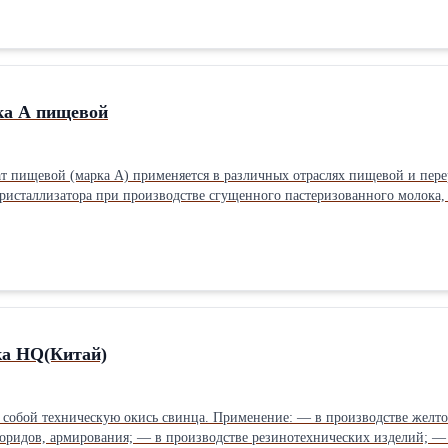
ка А пищевой
ой (марка А) применяется в различных отраслях пищевой и перерабатывающей промышл
кристаллизатора при производстве сгущенного пастеризованного молока,
нения. 2- В кондитерской промышленности применяется как регулятор к
ых изделий и корпусов желейных конфет. 3- Применяется как соль-плави
ных твердых, неплавких. 4- Применяется как добавка в пищевой рацион с
ка HQ(Китай)
ие: — в производстве желтого свинцового и свинцово-молибдатных кронов, сиккативов,
их изделий; — в лакокрасочной промышленности; — в стекольной