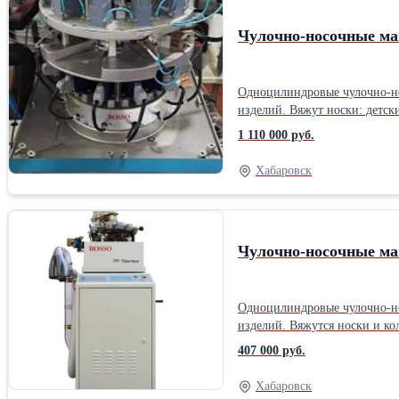
Чулочно-носочные ма
Одноцилиндровые чулочно-но
изделий. Вяжут носки: детские, женск
1 110 000 руб.
Хабаровск
Чулочно-носочные м
Одноцилиндровые чулочно-но
изделий. Вяжутся носки и колготки: дет
дюймов, кол-во иголок в диапазоне 84-200. Чулочно-носочные машины оснащены системой электронного управ
407 000 руб.
Mingde (Китай) - многоязычный По запросу, при необходимости, стандартная модель может быть оснащена дополнительными механизмами, ко
специфические опции (наприм
Хабаровск