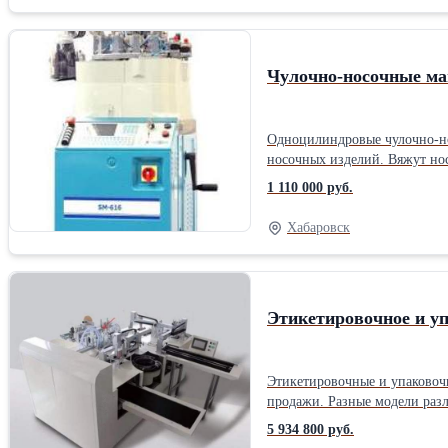
Чулочно-носочные м
Одноцилиндровые чулочно-но
носочных изделий. Вяжут нос
кол-во иголок от 84 до 200. 
1 110 000 руб.
универсальная Plain/terry 
Кореи и России. Делаем Вас
Хабаровск
под заказ по Вашим образца
обучения. Под заказ по Ваши
Этикетировочное и у
Этикетировочные и упаковочн
продажи. Разные модели различных модификаций и параметров. Под заказ по Вашим параметрам.Тип управления: Автоматические Способ установки: Напольный
Назначение: Для защитной у
5 934 800 руб.