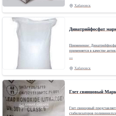
Хабаровск
Динатрийфосфат мар
Применение: Динатрийфосфат пищев
применяется в качестве анти
процессе производства и хра
—
желейного мармелада, желейн
том числе колбасных, плавле
Хабаровск
Глет свинцовый Мар
Глет свинцовый представляет собой техническую окись свинца. Применен
стабилизаторов поливинилхлоридов, армирования; — в производстве резинотехническ