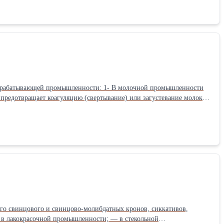
енности: 1- В молочной промышленности
 предотвращает коагуляцию (свертывание) или загустевание молока в
ислотности при производстве зефиров различных наименований,
тель в производстве плавленых сыров: пастообразных, ломтевых, в
кота.