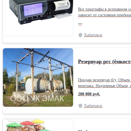
Все тахографы в исправном с
зависит от состояния прибор
—
Хабаровск
Резервуар ргс (ёмкост
Продам резервуар б/у, Объем 10м3. Подходит для хранения ГСМ, тех Воды и тд. В наличии 1 шт. Цена за 1 шт.По количеству секций
монтажа: Надземные Объем, к
200 000 руб.
Хабаровск