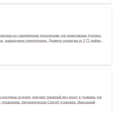
товлены по современным технологиям для трикотажных чулочно-
ие, жаккардовое переплетение. Диаметр цилиндра от 3,75 дюйма,
а - 3,75 универсальная Plain/terry С зашивкой мыска - 3,75
ированном заводе КНР, под руководством специалистов из Южной
на оборудование которое поставляем 2.Поставляем и изготавливаем
я обеспечиваем техническим специалистом для монтажа, наладки и
-носочные изделия, придают товарный вид носку в упаковке для