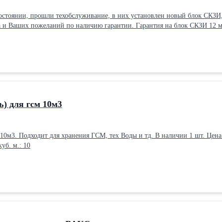
остоянии, прошли техобслуживание, в них установлен новый блок СКЗИ,
а и Ваших пожеланий по наличию гарантии. Гарантия на блок СКЗИ 12 м
ь) для гсм 10м3
: Односекционные По способу
уб. м.: 10