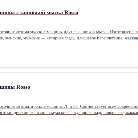
шины с зашивкой мыска Rosso
сочные автоматические машины идут c зашивкой мыска. Изготовлены п
ие, мужские — кулирная гладь, плюшевое переплетение, жаккардовое переплетение. Диаметр цили
иголок от 84 до 200 Plain/terry. Система электронного управления многоязычная.
ашины Rosso
сочные автоматические машины 7F и 8F. Соответствует всем современн
ские, женские и мужские — кулирная гладь, плюшевое, жаккардовое переплетение. Мы предлагаем ди
ления в 2 вариантах: Feibang (Китай) - многоязычный
торые выполняют
ер, для изготовления подследников, два нитеводителя для подачи резин