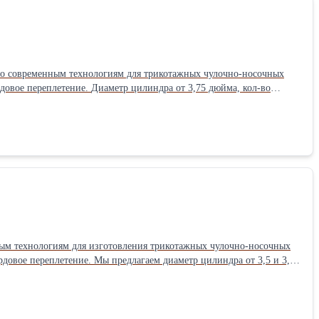
о современным технологиям для трикотажных чулочно-носочных
ндра от 3,75 дюйма, кол-во
ым технологиям для изготовления трикотажных чулочно-носочных
аметр цилиндра от 3,5 и 3,75
овой нити, двумя главными системами и т.д.).