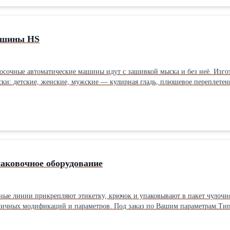
ашины HS
сочные автоматические машины идут c зашивкой мыска и без неё. Изго
ки: детские, женские, мужские — кулирная гладь, плюшевое переплетен
Система электронного управления китайский/английский. Без зашивки мыск
Изготавливаем модели различных модификаций и параметров на сертифиц
 лучшими! Наша уникальность: 1.Производим чулочно-носочные изделия 
м для любых марок чулочно-носочных машин 3.При покупке оборудовани
м параметрам. Цена по запросу.
паковочное оборудование
ые линии прикрепляют этикетку, крючок и упаковывают в пакет чулочно
паковки